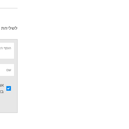
לשליחת ש
אנ
בא