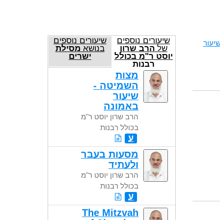
שיעורים נוספים
שיעורים נוספים
יעור
של
הרב שרון
בנושא
מסילת
יוסט ר"מ בכולל
ישרים
רבנות
מצות
השמיטה -
שיעור
באמונה
הרב שרון יוסט ר"מ
בכולל רבנות
ע
מסעות בעבר
ולעתיד
הרב שרון יוסט ר"מ
בכולל רבנות
ע
The Mitzvah