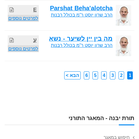
Parshat Beha'alotcha
E
הרב שרון יוסט ר"מ בכולל רבנות
לפרטים נוספים
מה בין יין לשיער - נשא
ע
הרב שרון יוסט ר"מ בכולל רבנות
לפרטים נוספים
1
2
3
4
5
6
הבא >
תורת יבנה - המאגר התורני
חיפוש במאגר