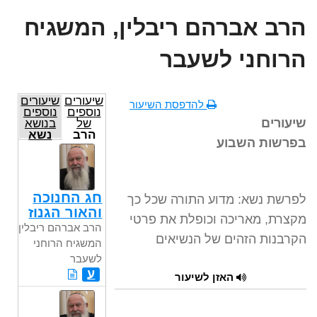
הרב אברהם ריבלין, המשגיח
הרוחני לשעבר
שיעורים
שיעורים
להדפסת השיעור
נוספים
נוספים
שיעורים
של
בנושא
הרב
נשא
בפרשות השבוע
אברהם
ריבלין,
המשגיח
הרוחני
לשעבר
חג החנוכה
לפרשת נשא: מדוע התורה שכל כך
והאור הגנוז
מקצרת, מאריכה וכופלת את פרטי
הרב אברהם ריבלין,
הקרבנות הזהים של הנשיאים
המשגיח הרוחני
לשעבר
ע
האזן לשיעור