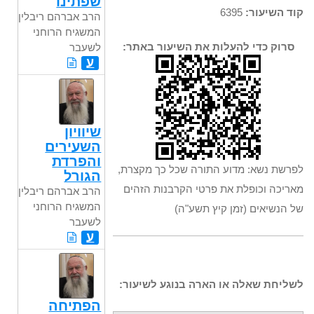
שפתינו
קוד השיעור:
6395
הרב אברהם ריבלין,
המשגיח הרוחני
סרוק כדי להעלות את השיעור באתר:
לשעבר
ע
שיוויון
השעירים
והפרדת
לפרשת נשא: מדוע התורה שכל כך מקצרת,
הגורל
מאריכה וכופלת את פרטי הקרבנות הזהים
הרב אברהם ריבלין,
המשגיח הרוחני
של הנשיאים (זמן קיץ תשע"ה)
לשעבר
ע
לשליחת שאלה או הארה בנוגע לשיעור:
הפתיחה