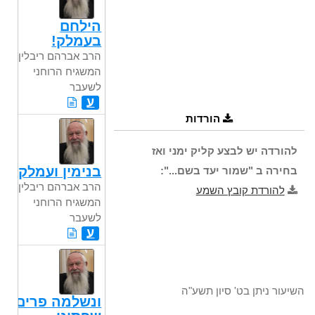
הילחם
בעמלק!
הרב אברהם ריבלין,
המשגיח הרוחני
לשעבר
ע
הורדות
להורדה יש לבצע קליק ימני ואז
בנימין ועמלק
בחירה ב "שמור יעד בשם...":
הרב אברהם ריבלין,
להורדת קובץ השמע
המשגיח הרוחני
לשעבר
ע
השיעור ניתן בט' סיון תשע"ה
ונשלמה פרים