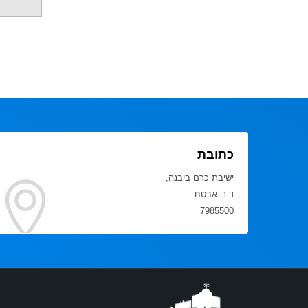
כתובת
ישיבת כרם ביבנה,
ד.נ. אבטח
7985500