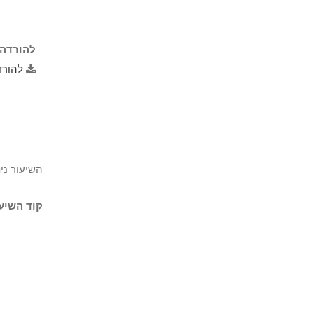
להורדה 
להורד
השיעור נית
קוד השיעו