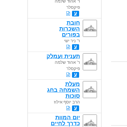
ר' אהוד שלמה
פיקסלר
ע
חובת
השכרות
בפורים
ר' ניר ישי
ע
תענית ועמלק
ר' אהוד שלמה
פיקסלר
ע
מעלת
השמחה בחג
סוכות
הרב יוסף אילוז
ע
יום המוות
כדרך לחיים