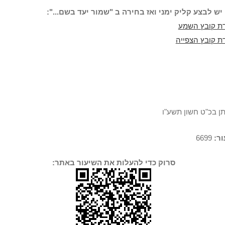
יש לבצע קליק ימני ואז בחירה ב "שמור יעד בשם...":
ת קובץ השמע
ת קובץ הצפייה
תן בכ"ט חשון תשע"ו
ר:
6699
סרוק כדי להעלות את השיעור באתר: