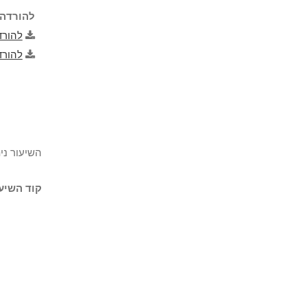
להורדה 
להורד
להורד
השיעור ני
קוד השיעו