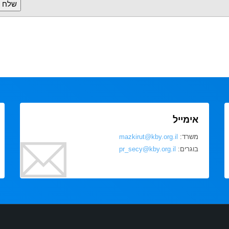
אימייל
משרד:
mazkirut@kby.org.il
בוגרים:
pr_secy@kby.org.il