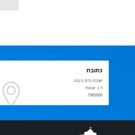
כתובת
ישיבת כרם ביבנה,
ד.נ. אבטח
7985500