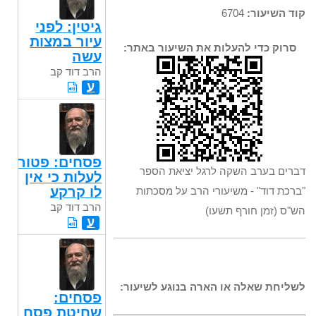
קוד השיעור:
6704
גיטין: לפני
עיור במצות
סרוק כדי להעלות את השיעור באתר:
עשה
הרב דוד קב
ע
פסחים: פטור
דברים בערב השקה לרגל יציאת הספר
לעלות כי אין
לו קרקע
"ברכת דוד" - משיעורי הרב על מסכתות
הרב דוד קב
הש"ס (זמן חורף תשעו)
ע
לשליחת שאלה או הארה בנוגע לשיעור:
פסחים:
שחיטת פסח