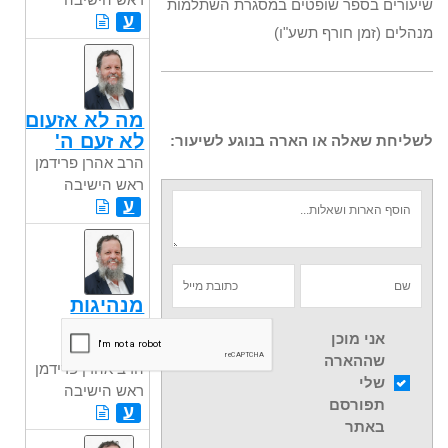
שיעורים בספר שופטים במסגרת השתלמות
ע
מנהלים (זמן חורף תשע"ו)
מה לא אזעום
לא זעם ה'
לשליחת שאלה או הארה בנוגע לשיעור:
הרב אהרן פרידמן
ראש הישיבה
ע
מנהיגות
חדשה
אני מוכן
לישראל
שההארה
הרב אהרן פרידמן
שלי
ראש הישיבה
תפורסם
ע
באתר