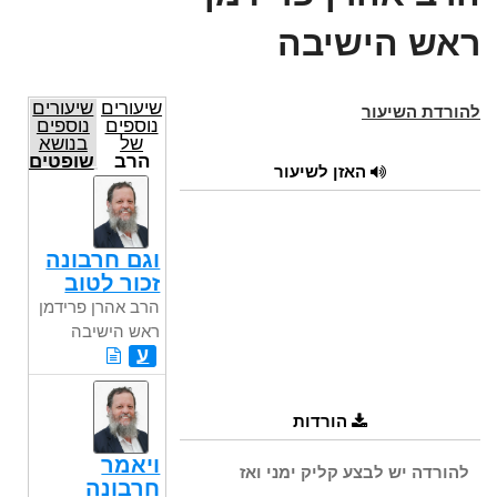
ראש הישיבה
שיעורים
שיעורים
להורדת השיעור
נוספים
נוספים
של
בנושא
הרב
שופטים
האזן לשיעור
אהרן
פרידמן
ראש
הישיבה
וגם חרבונה
זכור לטוב
הרב אהרן פרידמן
ראש הישיבה
ע
הורדות
ויאמר
להורדה יש לבצע קליק ימני ואז
חרבונה