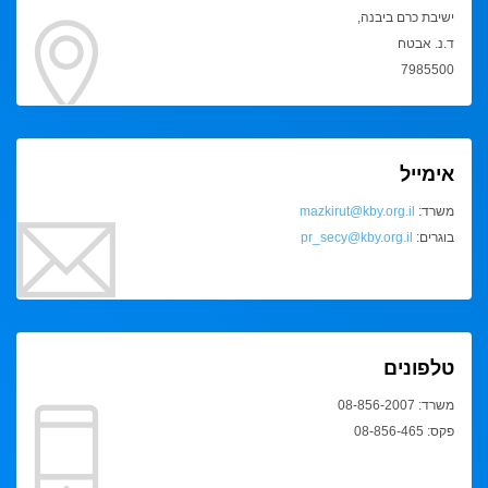
ישיבת כרם ביבנה,
ד.נ. אבטח
7985500
אימייל
משרד:
mazkirut@kby.org.il
בוגרים:
pr_secy@kby.org.il
טלפונים
משרד: 08-856-2007
פקס: 08-856-465