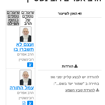
שיעורים
שיעורים
האזן לשיעור
נוספים
נוספים
של
בנושא
הרב
תפילה
אפרים
וברכות
רובינשטיין
ועצם לא
תשברו בו
הרב אפרים
רובינשטיין
ע
הורדות
להורדה יש לבצע קליק ימני ואז
בחירה ב "שמור יעד בשם...":
עמל התורה
להורדת קובץ השמע
הרב אפרים
רובינשטיין
ע