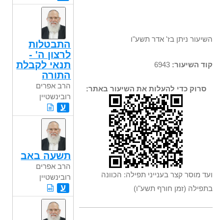
השיעור ניתן בז' אדר תשע"ו
התבטלות
לרצון ה' -
תנאי לקבלת
קוד השיעור:
6943
התורה
הרב אפרים
סרוק כדי להעלות את השיעור באתר:
רובינשטיין
ע
תשעה באב
הרב אפרים
ועד מוסר קצר בענייני תפילה: הכוונה
רובינשטיין
ע
בתפילה (זמן חורף תשע"ו)