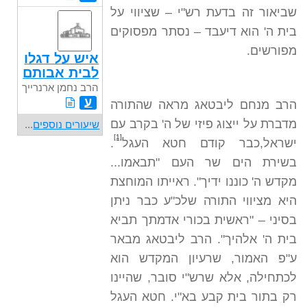
שביאור זה בדעת רש"י – שציווי על
בית ה' הוא דיעבד – נסתר מפסוקים
מפורשים.
איש על דגלו
לבית אבותם
הרב נחמן ארנרייך
ע
הרב מנחם ליבטאג מראה שהתורה
מדברת על ייצוג פיזי של ה' בקרב עם
שיעורים נוספים
...
[1]
ישראל,כבר קודם חטא העגל
.
בשירת הים שר העם "תבאמו...
מקדש ה' כוננו ידיך". ראייתו המוחצת
היא מציווי התורה שלכ"ע כבר ניתן
בסיני – "ראשית בכורי אדמתך תביא
בית ה' אלהיך". הרב ליבטאג מבאר
ע"פ האמור, שרעיון המקדש הוא
לכתחילה, אלא שרש"י סובר, שהיינו
רק בתור בית קבע בא"י. חטא העגל