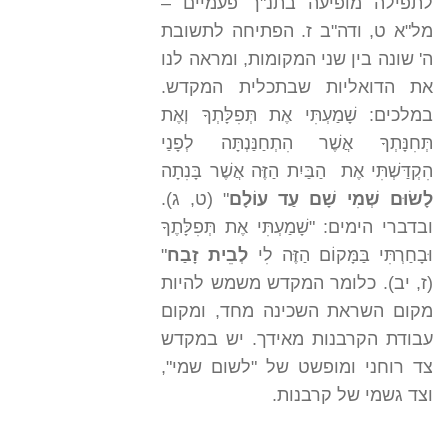
לתפילה מופיעה בתנ"ך פעמיים –
מל"א ט, ודה"ב ז. הפתיחה לתשובת
ה' שונה בין שני המקומות, ומראה לנו
את הדואליות שבתכלית המקדש.
במלכים: שָׁמַעְתִּי אֶת תְּפִלָּתְךָ וְאֶת
תְּחִנָּתְךָ אֲשֶׁר הִתְחַנַּנְתָּה לְפָנַי
הִקְדַּשְׁתִּי אֶת הַבַּיִת הַזֶּה אֲשֶׁר בָּנִתָה
לָשׂוּם שְׁמִי שָׁם עַד עוֹלָם
" (ט, ג).
ובדברי הימים: "שָׁמַעְתִּי אֶת תְּפִלָּתֶךָ
וּבָחַרְתִּי בַּמָּקוֹם הַזֶּה לִי
לְבֵית זָבַח
"
(ז, יב). כלומר המקדש משמש להיות
מקום השראת השכינה מחד, ומקום
עבודת הקרבנות מאידך. יש במקדש
צד רוחני ומופשט של "לשום שמי",
וצד גשמי של קרבנות.