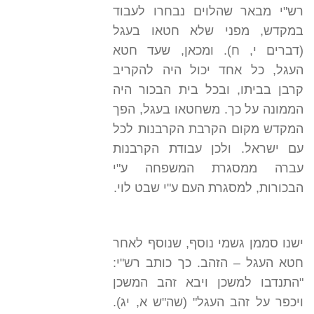
רש"י מבאר שהלוים נבחרו לעבוד
במקדש, מפני שלא חטאו בעגל
(דברים י, ח). ומכאן, שעד חטא
העגל, כל אחד יכול היה להקריב
קרבן בביתו, ובכל בית הבכור היה
הממונה על כך. משחטאו בעגל, הפך
המקדש מקום הקרבת הקרבנות לכל
עם ישראל. ולכן עבודת הקרבנות
עברה ממסגרת המשפחה ע"י
הבכורות, למסגרת העם ע"י שבט לוי.
ישנו סממן גשמי נוסף, שנוסף לאחר
חטא העגל – הזהב. כך כותב רש"י:
"התנדבו למשכן ויבא זהב המשכן
ויכפר על זהב העגל" (שה"ש א, יג).