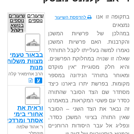
שיעורים
שיעורים
בתקופה זו אנו
להדפסת השיעור
נוספים
נוספים
נמצאים
בנושא
ויקהל
במהלכן של פרשיות המשכן
והקרבנות. האם פרשיות המשכן
נאמרו למשה בעלייתו לקבל התורה?
בבאור טעמי
שאלה זו שנויה במחלוקת הפרשנים,
מצוות משלוח
מנות
והיא חלק מסוגיית "אין מוקדם
הרב אחימאיר קלה
ומאוחר בתורה" הנידונה במספר
ע
מקומות. בפרשת יתרו ביארנו כיצד
מסתדר שם הצד הסובר שהתורה
כסדר עם פשטי המקראות. במאמרנו
וראית את
זה נבאר את הצד השני – הסובר
אחורי בימי
שאין התורה בציווי המשכן כסדר,
אסתר ומרדכי
ונפליג אל עבר היסודות הרוחניים
ר' אהוד שלמה
פיקסלר