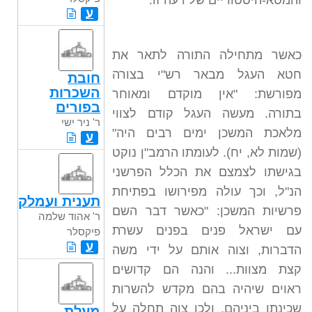
והמטא-היסטוריים של דעה זו.
ע
כאשר מתחילה התורה לתאר את
חטא העגל מבאר רש"י בצורה
חובת
השכרות
מפורשת: "אין מוקדם ומאוחר
בפורים
בתורה. מעשה העגל קודם לצווי
ר' ניר ישי
מלאכת המשכן ימים רבים היה"
ע
(שמות לא, יח). לעומתו הרמב"ן נוקט
בגישתו לצמצם את הכלל הפרשני
הנ"ל, וכך עולה מפירושו בפתיחת
תענית ועמלק
פרשיות המשכן: "כאשר דבר השם
ר' אהוד שלמה
עם ישראל פנים בפנים עשרת
פיקסלר
ע
הדברות, וצוה אותם על ידי משה
קצת מצוות... והנה הם קדושים
ראוים שיהיה בהם מקדש להשרות
שכינתו ביניהם. ולכן צוה תחלה על
מעלת