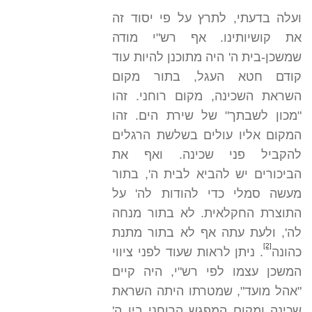
ועלה בדעתי, לתרץ על פי יסוד זה
את קושיותינו. אף רש"י מודה
שמשכן-בית ה' היה מתוכנן להיות עוד
קודם חטא העגל, בתור מקום
השראת השכינה, מקום רוחני. זהו
"מכון לשבתך" של שירת הים. זהו
המקום אליו עולים בשלשת הרגלים
להקביל פני שכינה. ואף את
הביכורים יש להביא לבית ה', בתור
מעשה סמלי כדי להודות לה' על
התוצרת החקלאית. לא בתור מנחה
לה', ולעת עתה אף לא בתור מתנת
[2]
כהונה
. ניתן לראות שעוד לפני ציווי
המשכן עצמו לפי רש"י, היה קיים
"אהל מועד", שמטרתו היתה השראת
שכינה ומקום המפגש הרוחני בין ה'