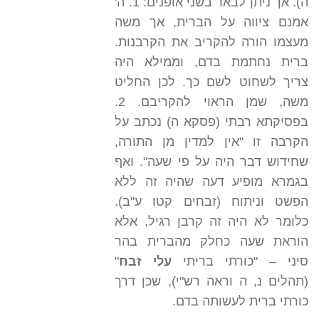
ה). אך ניתן לבאר בשני אופנים: 1. ה'
אמנם ציווה על הברית, אך משה
מעצמו הורה להקריב את הקרבנות.
ברית נחתמת בדם, וממילא היה
צריך לשחוט לשם כך. לכן החליט
משה, שמן הראוי להקריבם. 2.
בפסיקתא רבתי (פסקא ה) נכתב על
הקרבה זו "אין למדין מן התורה,
שחידוש דבר היה על פי שעה". ואף
בגמרא מופיע דעה שהיה זה ללא
הפשט וניתוח (זבחים קטו ע"ב).
כלומר לא היה זה קרבן רגיל, אלא
הוראת שעה כחלק מהברית בהר
סיני – "כורתי בריתי
עלי זבח
"
(תהלים נ, ה וראה רש"י), שכן דרך
כורתי ברית לעשותה בדם.