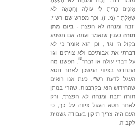
מזמר דוד: "זֶבַח וּמִנְחָה לֹא חָפַצְתָּ
אָזְנַיִם כָּרִיתָ לִּי עוֹלָה וַחֲטָאָה לֹא
שָׁאָלְתָּ " (מ, ז). וכך מפרש שם רש"י:
"זבח ומנחה לא חפצת -
ביום מתן
תורה
כענין שנאמר ועתה אם תשמע
בקול ה' וגו' , וכן הוא אומר כי לא
דברתי את אבותיכם ולא צויתים וגו'
[5]
על דברי עולה או זבח"
. חפשנו מה
התחדש בציווי המשכן לאחר חטא
העגל לדעת רש"י. כעת אנו רואים
שהחידוש הוא בקרבנות, שהרי במתן
תורה "זבח ומנחה לא חפצת", ורק
לאחר חטא העגל ציווה על כך, כי
העם היה צריך תיקון בעבודה גשמית
לקב"ה.