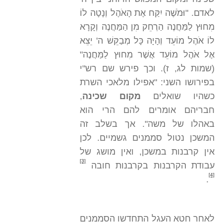
לאדם. "וּמֹשֶׁה יִקַּח אֶת הָאֹהֶל וְנָטָה לוֹ
מִחוּץ לַמַּחֲנֶה הַרְחֵק מִן הַמַּחֲנֶה וְקָרָא
לוֹ אֹהֶל מוֹעֵד וְהָיָה כָּל מְבַקֵּשׁ ה' יֵצֵא
אֶל אֹהֶל מוֹעֵד אֲשֶׁר מִחוּץ לַמַּחֲנֶה"
(שמות לג, ז). וכך פירש שם רש"י
בפירושו השני: "אפילו מלאכי השרת
כשהיו שואלים
מקום שכינה
,
חבריהם אומרים להם הרי הוא
באהלו של משה". אך בשלב זה
המשכן נטול סממנים גשמיים. לכן
אין קרבנות במשכן, ואין מושג של
[3]
עבודת הקרבנות בקרבנות חובה
[4]
.
לאחר חטא העגל התחדשו הסממנים