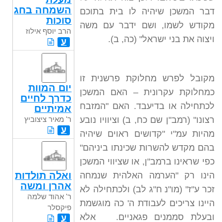
השמחה בחג
דבר המשכן שיהיה לו בית בתוכם
סוכות
מקודש לשמו, ושם ידבר עם משה
הרב יוסף אילוז
ויצוה את בני ישראל" (כה, ב).
ע
מקובל לפרש מחלוקת פרשנית זו
יום המוות
כמחלוקת עקרונית – האם המשכן
כדרך לחיים
לכתחילה או בדיעבד. האם "המזבח
אמיתיים
ר' מאיר ציצוביץ
רצונו" (רמב"ן שם כח, ב) וציוויו נובע
ע
מהיות עמ"י "קדושים ראוים שיהיה
בהם מקדש להשרות שכינתו ביניהם"
כפי שראינו ברמב"ן, או שציווי המשכן
ואלה תולדות
הינו רק "הערמה האלהית שנמחה
אהרן ומשה
זכר ע"ז" (מו"נ ח"ג לב) ולכתחילה לא
ר' אהוד שלמה
היינו צריכים לעבודת ה' כה מוגשמת
פיקסלר
ובעלת סממנים פגאניים. אלא
ע