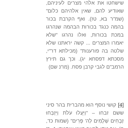
שישחטו את אלהי מצרים לעיניהם,
שאודיע להם, שאין אלהיהם כלום"
(שמ"ר בא, טז). ואף הקרבת בכור
בהמה כנגד בכורות הבהמה שנהרגו
במכת בכורות, ואלו נהרגו "שלא
יאמרו המצרים ... קשה יראתנו שלא
שלטה בה פורענות" (מכילתא דר"י,
מסכתא דפסחא יג). וכך גם תירץ
הרמב"ם לגבי קרבן פסח. (מו"נ שם)
[4]
קושי נוסף הוא מהברית בהר סיני
ששם זבחו – "וַיַּעֲלוּ עֹלֹת וַיִּזְבְּחוּ
זְבָחִים שְׁלָמִים לַה' פָּרִים" (שמות כד,