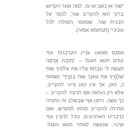
"שור או כשב או עז. למה אמר הקדוש
ברוך הוא להקריב שור, לכפר על
תבנית שור, שנאמר הסולח לכל
עוניכי" (תנחומא אמור).
אמנם מצאנו עניין הקרבנות עוד
קודם חטא העגל – "מִזְבַּח אֲדָמָה
תַּעֲשֶׂה לִּי וְזָבַחְתָּ עָלָיו אֶת עֹלֹתֶיךָ וְאֶת
שְׁלָמֶיךָ אֶת צֹאנְךָ וְאֶת בְּקָרֶךָ" (שמות
כ, כא), אך אין כאן ציווי להקריב,
אלא רק הוראה אם תרצה להקריב –
כך עשה. ויתכן אף שבשלב זה התורה
מתירה להקריב מחוץ למקדש. ואם
כדברינו האחרונים, נוכל להבין עוד
שינוי, שנעשה לאחר חטא העגל.