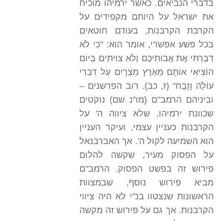
בדברי הנביאים. כאשר ירמיהו מוכיח
את ישראל על היותם מקפידים על
הקרבת הקרבנות, בעודם חוטאים
בכל פשע אפשרי, אומר הוא: "כִּי לֹא
דִבַּרְתִּי אֶת אֲבוֹתֵיכֶם וְלֹא צִוִּיתִים בְּיוֹם
הוֹצִיאִי אוֹתָם מֵאֶרֶץ מִצְרָיִם עַל דִּבְרֵי
עוֹלָה וָזָבַח" (ז, כב). רוב הפרשנים –
וביניהם הרמב"ם (מו"נ שם) נוקטים
שכוונת ירמיהו, שלא ציווה ה' על
הקרבנות כעניין עצמי, ועיקר העניין
הוא השמיעה לקול ה'. אך האברבנאל
על הפסוק מעיר, שקשה להלום
פירוש זה בפשט הפסוק. הרמב"ם
מביא פירוש נוסף, שבמצוות
הראשונות שנצטוו בנ"י לא היה ציווי
הקרבנות. אך גם על פירוש זה מקשה