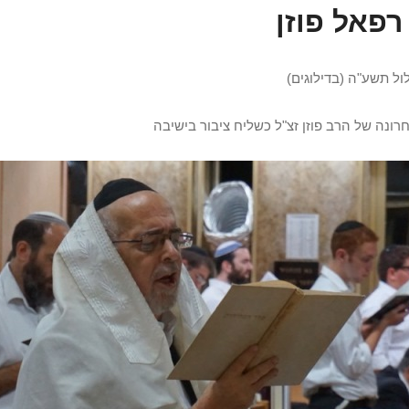
רפאל פוזן
ול תשע"ה (בדילוגים)
ונה של הרב פוזן זצ"ל כשליח ציבור בישיבה