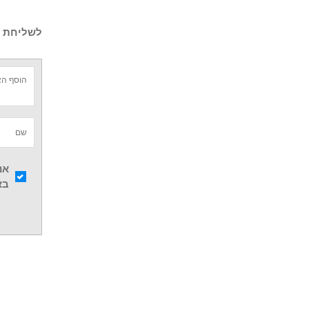
לשליחת ש
אנ
בא