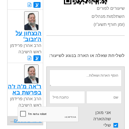
ע
שיעורים לפורים
השתלמות מנהלים
(זמן חורף תשע"ז)
הנצחון על
ה'זבוב'
הרב אהרן פרידמן
ראש הישיבה
לשליחת שאלה או הארה בנוגע לשיעור:
ע
ר'אה מ'ה ז'ה
בפרשת בא
הרב אהרן פרידמן
ראש הישיבה
ע
אני מוכן
שההארה
שיעורים נוספים
...
שלי