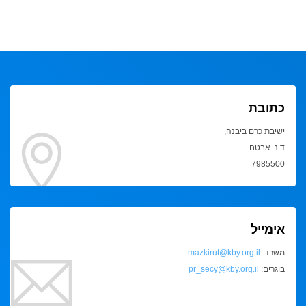
כתובת
ישיבת כרם ביבנה,
ד.נ. אבטח
7985500
אימייל
משרד:
mazkirut@kby.org.il
בוגרים:
pr_secy@kby.org.il