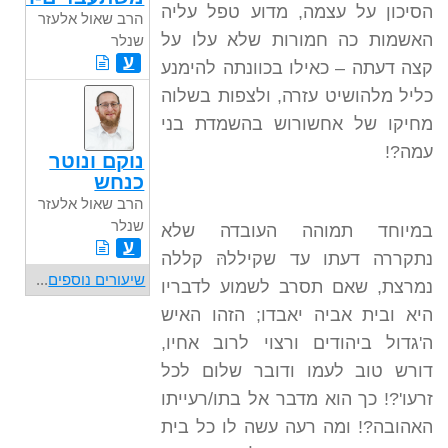
הסיכון על עצמה, מדוע טפל עליה
הרב שאול אלעזר
האשמות כה חמורות שלא עלו על
שנלר
ע
קצה דעתה – כאילו בכוונתה להימנע
כליל מלהושיט עזרה, ולצפות בשלוה
מחיקו של אחשורוש בהשמדת בני
עמה?!
נוקם ונוטר
כנחש
הרב שאול אלעזר
שנלר
במיוחד תמוהה העובדה שלא
ע
נתקררה דעתו עד שקיללהּ קללה
שיעורים נוספים
...
נמרצת, שאם תסרב לשמוע לדבריו
היא ובית אביה יאבדו; הזהו האיש
ה'גדול ביהודים ורצוי לרוב אחיו,
דורש טוב לעמו ודובר שלום לכל
זרעו'?! כך הוא מדבר אל בתו/רעייתו
האהובה?! ומה רעה עשה לו כל בית