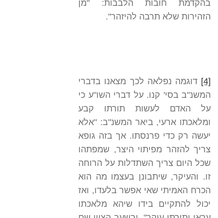
בהקדמת חובות הלבבות: "מן
הזהירות שלא תרבה להיזהר".
[4]
דוגמה נפלאה לכך מצאנו בדברי
המשנ"ב בסי' קנו. על דברי השו"ע כי
על האדם לעשות תורתו קבע
ומלאכתו ארעי, ביאר המשנ"ב: "אלא
יעשה רק כדי פרנסתו. אך בזה גופא
צריך להזהר מפיתוי היצר, שמפתהו
שכל היום צריך השתדלות על הרוחה
זו. והעיקר, שיתבונן בעצמו מה הוא
הכרח האמיתי שאי אפשר בלעדו, ואז
יכול להתקיים בידו שיהא מלאכתו
עראי ותורתו עיקר". ובשער הציון שם