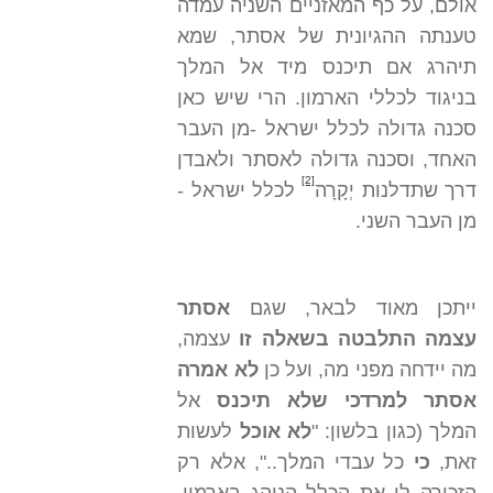
אולם, על כף המאזניים השניה עמדה
טענתה ההגיונית של אסתר, שמא
תיהרג אם תיכנס מיד אל המלך
בניגוד לכללי הארמון. הרי שיש כאן
סכנה גדולה לכלל ישראל -מן העבר
האחד, וסכנה גדולה לאסתר ולאבדן
[2]
דרך שתדלנות יְקָרָה
לכלל ישראל -
מן העבר השני.
ייתכן מאוד לבאר, שגם
אסתר
עצמה התלבטה בשאלה זו
עצמה,
מה יידחה מפני מה, ועל כן
לא אמרה
אסתר למרדכי שלא תיכנס
אל
המלך (כגון בלשון: "
לא אוכל
לעשות
זאת,
כי
כל עבדי המלך..", אלא רק