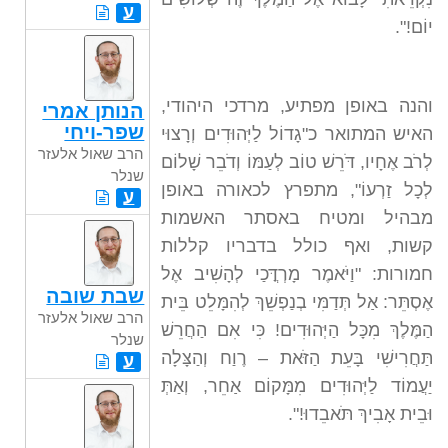
ע
יוֹם!".
והנה באופן מפתיע, מרדכי היהודי,
הנותן אמרי
שפר-ויחי
האיש המתואר כ"גָדוֹל לַיְּהוּדִים וְרָצוּי
הרב שאול אלעזר
לְרֹב אֶחָיו, דֹּרֵשׁ טוֹב לְעַמּוֹ וְדֹבֵר שָׁלוֹם
שנלר
לְכָל זַרְעוֹ", מתפרץ לכאורה באופן
ע
מבהיל ומטיח באסתר האשמות
קשות, ואף כולל בדבריו קללות
חמורות: "וַיֹּאמֶר מָרְדֳּכַי לְהָשִׁיב אֶל
שבת שובה
אֶסְתֵּר: אַל תְּדַמִּי בְנַפְשֵׁךְ לְהִמָּלֵט בֵּית
הרב שאול אלעזר
הַמֶּלֶךְ מִכָּל הַיְּהוּדִים! כִּי אִם הַחֲרֵשׁ
שנלר
תַּחֲרִישִׁי בָּעֵת הַזֹּאת – רֶוַח וְהַצָּלָה
ע
יַעֲמוֹד לַיְּהוּדִים מִמָּקוֹם אַחֵר, וְאַתְּ
וּבֵית אָבִיךְ תֹּאבֵדוּ!".