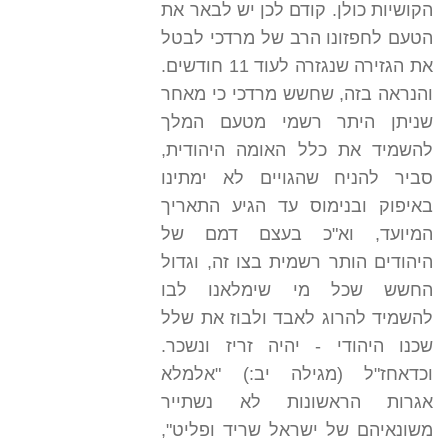
הקושיות כולן. קודם לכן יש לבאר את
הטעם לחפזונו הרב של מרדכי לבטל
את הגזירה שנגזרה לעוד 11 חודשים.
והנראה בזה, שחשש מרדכי כי מאחר
שניתן היתר רשמי מטעם המלך
להשמיד את כלל האומה היהודית,
סביר להניח שהגויים לא ימתינו
באיפוק ובנימוס עד הגיע התאריך
המיועד, וא"כ בעצם דמם של
היהודים הותר רשמית בצו זה, וגדול
החשש שכל מי שימלאנו לבו
להשמיד להרוג לאבד ולבוז את שלל
שכנו היהודי - יהיה זריז ונשכר.
וכדאחז"ל (מגילה יב:) "אלמלא
אגרות הראשונות לא נשתייר
משונאיהם של ישראל שריד ופליט",