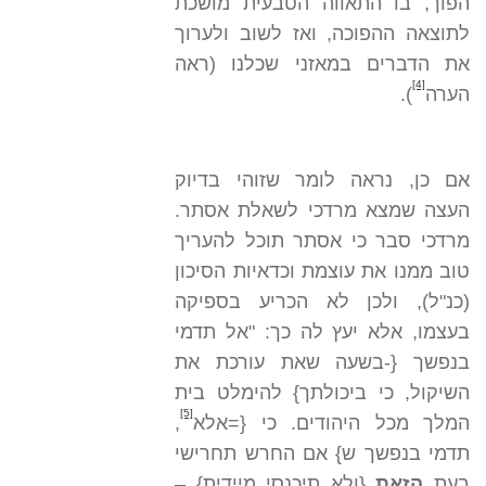
הפוך, בו התאווה הטבעית מושכת
לתוצאה ההפוכה, ואז לשוב ולערוך
את הדברים במאזני שכלנו (ראה
[4]
הערה
).
אם כן, נראה לומר שזוהי בדיוק
העצה שמצא מרדכי לשאלת אסתר.
מרדכי סבר כי אסתר תוכל להעריך
טוב ממנו את עוצמת וכדאיות הסיכון
(כנ"ל), ולכן לא הכריע בספיקה
בעצמו, אלא יעץ לה כך: "אל תדמי
בנפשך {-בשעה שאת עורכת את
השיקול, כי ביכולתך} להימלט בית
[5]
המלך מכל היהודים. כי {=אלא
,
תדמי בנפשך ש} אם החרש תחרישי
בעת
הזאת
{ולא תיכנסי מיידית} –