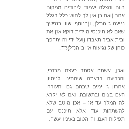
רווח והצלה יעמוד ליהודים ממקום
אחר {ואם כן אין לך לחוש כלל בגלל
נגיעה ג' הנ"ל}, ו{בנוסף, שווי בנפשך
שאם לא תיכנסי מיידית דוקא אז} את
ובית אביך תאבדו {ועל ידי זה יתהפך
[6]
כוחן של נגיעות א' וב' הנ"ל}!"
.
ואכן, עשתה אסתר כעצת מרדכי,
והכריעה בדעתה שימתינו לניסיון
אחרון ג' ימים שבהם גם יתעוררו
העם בצום ובתשובה, ואם לא יקרא
לה המלך עד אז – אכן מוטב שלא
להשתהות עוד אלא תיכנס עם
תפילות העם, וה' הטוב בעיניו יעשה.