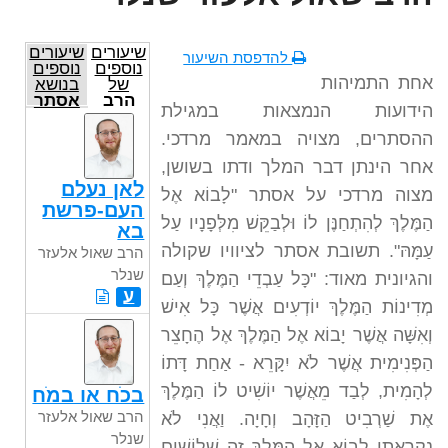
שיעורים
שיעורים
להדפסת השיעור
נוספים
נוספים
אחת התמיהות
של
בנושא
הרב
אסתר
הידועות הנמצאות במגילת
שאול
אלעזר
ההסתרים, מצויה במאמר מרדכי.
שנלר
אחר הינתן דבר המלך ודתו בשושן,
לאן נעלם
מצוה מרדכי על אסתר "לָבוֹא אֶל
העם-פרשת
הַמֶּלֶךְ לְהִתְחַנֶּן לוֹ וּלְבַקֵּשׁ מִלְּפָנָיו עַל
בא
עַמָּהּ". תשובת אסתר לציוויו שקולה
הרב שאול אלעזר
שנלר
והגיונית מאוד: "כָּל עַבְדֵי הַמֶּלֶךְ וְעַם
ע
מְדִינוֹת הַמֶּלֶךְ יוֹדְעִים אֲשֶׁר כָּל אִישׁ
וְאִשָּׁה אֲשֶׁר יָבוֹא אֶל הַמֶּלֶךְ אֶל הֶחָצֵר
הַפְּנִימִית אֲשֶׁר לֹא יִקָּרֵא - אַחַת דָּתוֹ
לְהָמִית, לְבַד מֵאֲשֶׁר יוֹשִׁיט לוֹ הַמֶּלֶךְ
בכֹח או במֹח
הרב שאול אלעזר
אֶת שַׁרְבִיט הַזָּהָב וְחָיָה. וַאֲנִי לֹא
שנלר
נִקְרֵאתִי לָבוֹא אֶל הַמֶּלֶךְ זֶה שְׁלוֹשִׁים