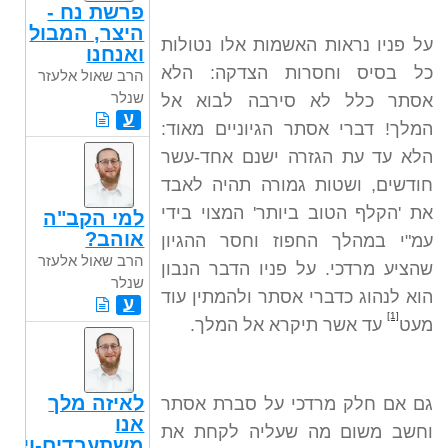
פרשת נח -
היצר, המבול
על פניו נראות האשמות אלו נטולות
ואנחנו
כל בסיס וחסרות הצדקה: הלא
הרב שאול אלעזר
שנלר
אסתר כלל לא סירבה לבוא אל
ע
המלך! דברי אסתר הגיוניים מאוד:
הלא עד עת הגזרה ישנם אחד-עשר
חודשים, ושטות גמורה תהיה לאבד
את 'הקלף הטוב ביותר' המצוי בידי
למי הקב"ה
אוהב?
עמ"י במהלך החפוז וחסר ההגיון
הרב שאול אלעזר
שהציע מרדכי. על פניו הדבר הנבון
שנלר
הוא לנהוג כדברי אסתר ולהמתין עוד
ע
[1]
מעט
עד אשר תיקרא אל המלך.
לאיזה מלך
גם אם חלק מרדכי על סברת אסתר
אנו
וחשב משום מה שעליה לקחת את
משתעבדים-ויגש