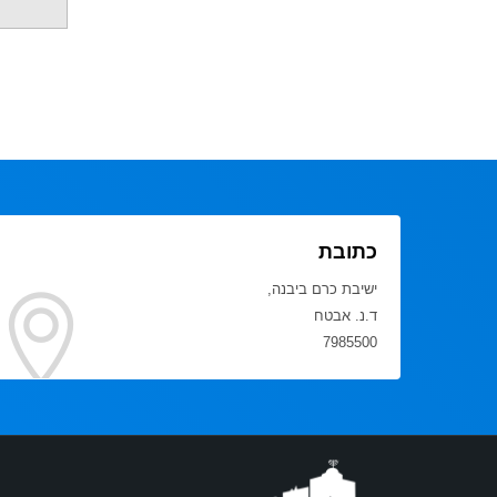
כתובת
ישיבת כרם ביבנה,
ד.נ. אבטח
7985500