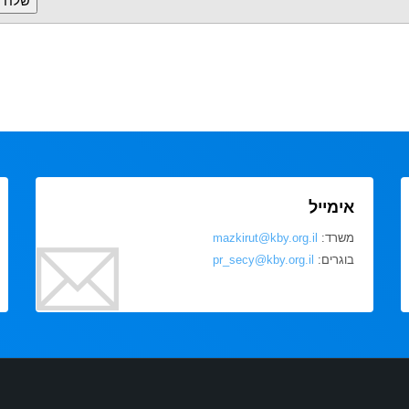
אימייל
משרד:
mazkirut@kby.org.il
בוגרים:
pr_secy@kby.org.il