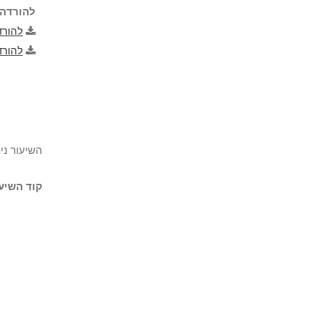
להורדה 
להורד
להורד
השיעור ני
קוד השיעו