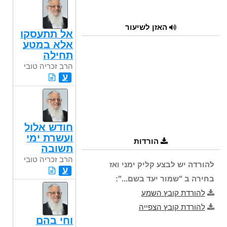
האזן לשיעור
אל תתעסקו
אלא במטע
תחילה
הרב זכריה טובי
ע
חודש אלול
ועשרת ימי
הורדות
תשובה
הרב זכריה טובי
להורדה יש לבצע קליק ימני ואז
ע
בחירה ב "שמור יעד בשם...":
להורדת קובץ השמע
להורדת קובץ הצפייה
וחי בהם