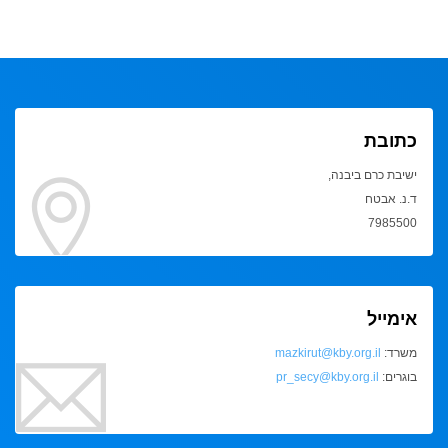
כתובת
ישיבת כרם ביבנה,
ד.נ. אבטח
7985500
אימייל
משרד:
mazkirut@kby.org.il
בוגרים:
pr_secy@kby.org.il