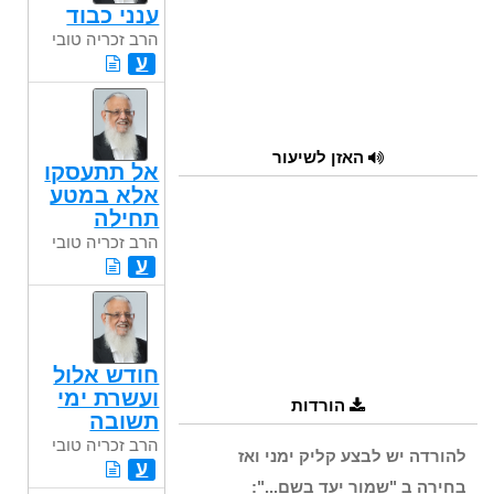
ענני כבוד
הרב זכריה טובי
ע
האזן לשיעור
אל תתעסקו
אלא במטע
תחילה
הרב זכריה טובי
ע
חודש אלול
ועשרת ימי
הורדות
תשובה
הרב זכריה טובי
להורדה יש לבצע קליק ימני ואז
ע
בחירה ב "שמור יעד בשם...":