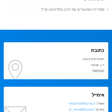
ספריית השיעורים של הרב גולדוויכט זצ"ל
כתובת
ישיבת כרם ביבנה,
ד.נ. אבטח
7985500
אימייל
משרד:
mazkirut@kby.org.il
בוגרים:
pr_secy@kby.org.il