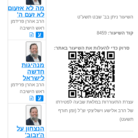
מה לא אזעום
לא זעם ה'
השיעור ניתן בב' שבט תשע"ט
הרב אהרן פרידמן
ראש הישיבה
קוד השיעור:
8459
ע
סרוק כדי להעלות את השיעור באתר:
מנהיגות
חדשה
לישראל
הרב אהרן פרידמן
ראש הישיבה
ע
עצרת התעוררות במלאת שבעה לפטירתו
של הרב אלישע וישליצקי זצ"ל (זמן חורף
תשעט)
הנצחון על
ה'זבוב'