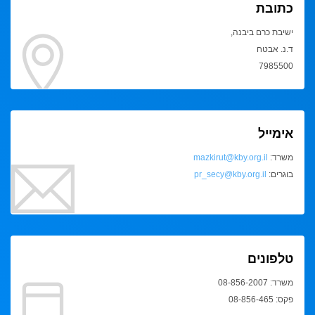
כתובת
ישיבת כרם ביבנה,
ד.נ. אבטח
7985500
אימייל
משרד:
mazkirut@kby.org.il
בוגרים:
pr_secy@kby.org.il
טלפונים
משרד: 08-856-2007
פקס: 08-856-465