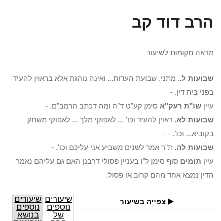
הרב דוד קב
מראה מקומות לשיעור
שבועות ל.
. מתני. שבועת העדות... ואינה נוהגת אלא בראוין להעיד
בפני בית דין. -
עיין
שו"ת רעק"א
סימן קע"ט ד"ה ומה דכתב הרמב"ם. -
שבועות לא.
ראוין להעיד וכו' ... לאפוקי מלך ... לאפוקי משחק
בקוביא... וכו'. - -
שבועות לה.
ת"ר אמר לשנים משביע אני עליכם וכו'. -
עיין
תומים
סוף סימן ל"ו בעניין פסולי דרבנן האם גם עליהם נאמר
הדין נמצא אחד מהם קרוב או פסול.
שיעורים
שיעורים
צפייה בשיעור
נוספים
נוספים
של
בנושא