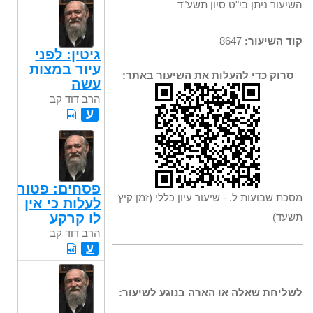
השיעור ניתן בי"ט סיון תשע"ד
קוד השיעור:
8647
גיטין: לפני
עיור במצות
סרוק כדי להעלות את השיעור באתר:
עשה
הרב דוד קב
ע
פסחים: פטור
מסכת שבועות ל. - שיעור עיון כללי (זמן קיץ
לעלות כי אין
לו קרקע
תשעד)
הרב דוד קב
ע
לשליחת שאלה או הארה בנוגע לשיעור: