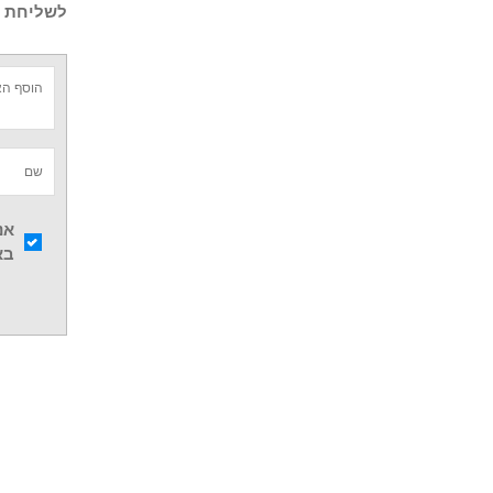
לשליחת ש
אנ
בא