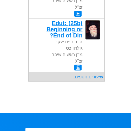
מרן ראש הישיבה
זצ"ל
E
(25b) Edut:
Beginning or
End of Din?
הרב חיים יעקב
גולדוויכט
מרן ראש הישיבה
זצ"ל
E
שיעורים נוספים
...