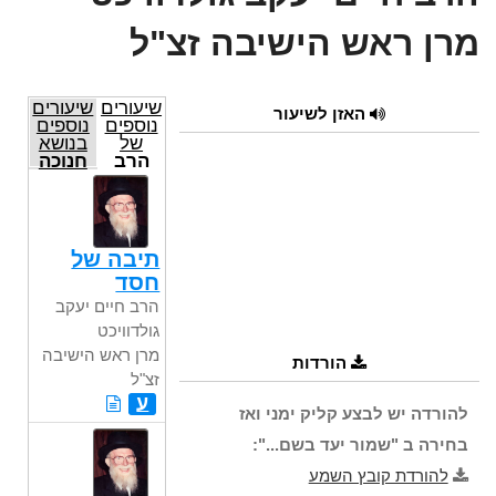
מרן ראש הישיבה זצ"ל
שיעורים
שיעורים
האזן לשיעור
נוספים
נוספים
של
בנושא
הרב
חנוכה
חיים
יעקב
גולדוויכט
מרן
ראש
תיבה של
הישיבה
חסד
זצ"ל
הרב חיים יעקב
גולדוויכט
מרן ראש הישיבה
הורדות
זצ"ל
ע
להורדה יש לבצע קליק ימני ואז
בחירה ב "שמור יעד בשם...":
להורדת קובץ השמע