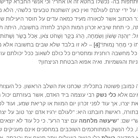
תתפות בה- נכשלו בחטא זה או אחר? וכי אנשי החברא קדישא
על ידי יצרם לעולם? ואין כאן 'השתנות טבעים' כלשהי, הלא 
 הכתוב אשר לכאורה מעיד כמאה עדים על חוסר היעילות של
ה, כי תחת שיביא זכרון המות הקרב לחזרה בתשובה, היתה ת
ְהִנֵּה שָׂשׂוֹן וְשִׂמְחָה, הָרֹג בָּקָר וְשָׁחֹט צֹאן, אָכֹל בָּשָׂר וְשָׁתוֹת יָ
תוֹ כִּי מָחָר נָמוּת!"
[4]
– לא זו בלבד שלא שבים בתשובה אלא נ
כל מחשבה רוחנית ומתסרים כל כולם לשאוב ככל יכולתם עוד
ות והגשמיות. ואיה אפוא הבטחת הניצחון?
 כמובן פשוטה בתכלית: שכחנו את השלב הראשון. כל העצו
ינם אלא
כלי נשק
רבי עוצמה ביד האדם, אשר בעזרתם יכול 
ת יצרו, אך עוד לפני זכרון יום המוות או קריאת שמע, ועוד לפ
תורה, ראישת חובתנו היא: "לעולם ירגיז אדם יצר טוב על יצר
"י שם: "
שיעשה מלחמה
עם יצר הרע". כי כל עוד לא יוצאים
 כלי הנשק המתוחכמים השוכבים במחסנים אינם מעניקים ש