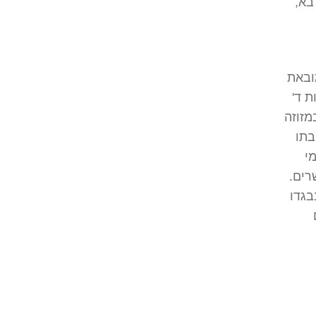
בא,
מובאת
 ד'
מזוזה
בתו
מי
רים.
בגדו