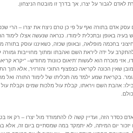
לאדם לגבור על יצרו, אך בדרך זו מובטח הניצחון.
עסק אדם בתורה ואף על פי כן טרם ניצח את יצרו – הרי שככ
 בעיה באופן ובתכלית לימודו. כנראה שנעשה אצלו לימוד הת
יצוני בחכמה מופלאה, ובאופן שכזה, כשאיננו עוסק בתורה מ
תקרב על ידה ליראת השם ואהבתו ומתוך מחוייבות גמורה ל
ו, אזי מוכרח הוא לעשות 'תיאום כוונות' מחודש– "יקרא קריא
ובן שאין הכונה לקריאה כצפצוף התוכי והזרזיר, אלא תוך התב
מר. בקריאת שמע ילמד מה תכליתו של לימוד התורה ואל מה
ילו: אהבת השם ויראתו, קבלת עול מלכות שמים וקבלת עול
ולם.
דם כסדר הזה, ועדיין קשה לו להתמודד מול יצרו – רק אז בט
יזכור יום המיתה, לא יתמקד במה שמסתיים ביום זה, אלא ב