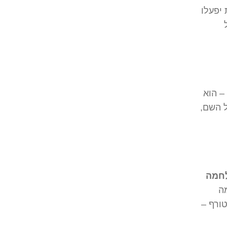
יפעלו
– הוא
ל השם,
חמה
מה
טורף –