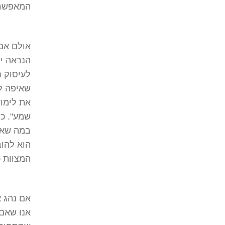
המאפשרת 
אולם אם 
הנראה יש
לעיסוק ח
שאיפה לה
את לימוד
שמע". כמ
במה שאו
הוא להוב
המצוות כ
אם נהג א
אנו שאם 