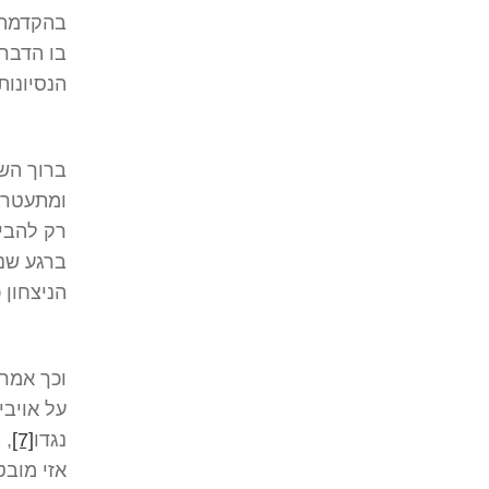
בהקדמת ה
בו הדברי
הנסיונות
ברוך השם
ומתעטרים
רק להבי
ברגע שנח
הניצחון 
וכך אמרו
על אויבי
נגדו
[7]
, 
אזי מובט