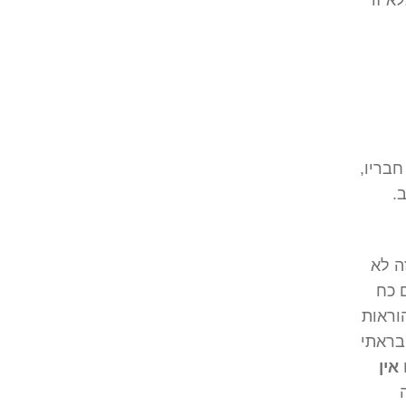
א זו
בריו,
.
ה לא
 כח
וראות
בראתי
אין