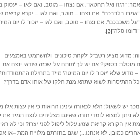
מר: "רגזו ואל תחטאו". אם נצחו – מוטב, ואם לאו – יעסוק ב
אמרו בלבבכם". אם נצחו – מוטב, ואם לאו – יקרא קריאת ש
על משכבכם". אם נצחו – מוטב, ואם לאו – יזכור לו יום המית
ודומו סלה"
[3]
.
ה: מדוע מציע רשב"ל 'לקחת סיכונים' ולהשתמש באמצעים
 מוטלת בספק? אם יש לך 'תותח על' שכזה שודאי ינצח את
 מדוע שלא 'יזכור לו יום המיטה' מייד בתחילת ההתמודדות? 
כל ההתיסרות לשוא שתהא מנת חלקו של אותו אדם בדרך?
מכך יש לשאול: הלא לכאורה עינינו הרואות כי אין עצות אלו מ
 לא ניתן למצוא לומדי תורה שאינם מצליחים לנצח תמיד את 
 אין הקורא קריאת שמע עלול ליפול לפני יצרו? וכי לא ראינ
חרים כמובן, לא אנחנו...) שגם בחזרתם מלויית המת –או אפי