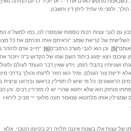
כשבאמת מחפש האדם את ד' – אז יזכיר לו יום המיתה מאין 
הולך, ולפני מי עתיד ליתן דין וחשבון.
נכון גם לגבי עצות רבות נוספות שנמסרו לנו, כמו למשל זו ה
שלישית של קריאת שמע: "וראיתם אותו וזכרתם את כל מצוות
אותם"
[5]
. וכן הוא לגבי מש"כ הרמב"ם
[6]
: "חייב אדם להזהר ב
זמן שיכנס ויצא יפגע ביחוד השם שמו של הקדוש ב"ה ויזכור אה
נתו ושגיותיו בהבלי הזמן, וידע שאין דבר העומד לעולם ולעול
לא ידיעת צור העולם, ומיד הוא חוזר לדעתו והולך בדרכי מיש
ים הראשונים: כל מי שיש לו תפילין בראשו ובזרועו וציצית ב
פתחו מוחזק הוא שלא יחטא שהרי יש לו מזכירין רבים, והן הם
שמצילין אותו מלחטוא שנאמר חונה מלאך יי' סביב ליראיו
תן של עצות אלו בשטח איננה תלויה רק בקיומן הטכני, אלא