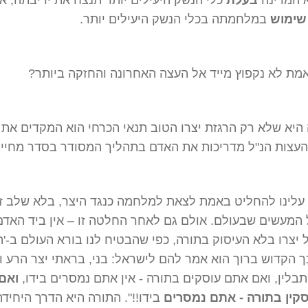
א המדינה
בעלת
כלי הנשק היעילים יותר תנצח את יריבתה, אל
שימוש
במלחמתה בכלי הנשק היעילים יותר.
מת לא נקפוץ מייד אל העצה האחרונה והחזקה ביותר?
יא שלא רק הרגזת יצרו הטוב תנאי הכרחי הוא המקדים את ח
העצות הנ"ל מדריכות את האדם בתהליך המסודר בסדר מחייב
 עלינו להחליט באמת לצאת למלחמה כנגד היצר, בלא שלב ז
ל המעשים שבעולם. אולם גם לאחר החלטה זו – אין ביד האדם
 יצרו בלא העיסוק בתורה, כפי שהבטיח לנו בורא העולם ב-'ה
כך הקדוש ברוך הוא אמר להם לישראל: בני, בראתי יצר הרע ו
תבלין, ואם אתם עוסקים בתורה - אין אתם נמסרים בידו,
ואם 
קין בתורה - אתם נמסרים
בידו!!". התורה היא הדרך היחידה