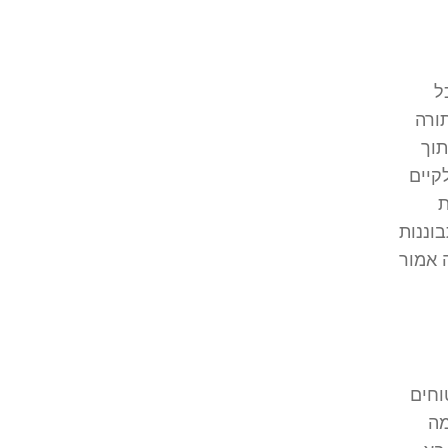
ל
ורה
תוך
קיים
ת
וננות
 אמור
וחים
מה