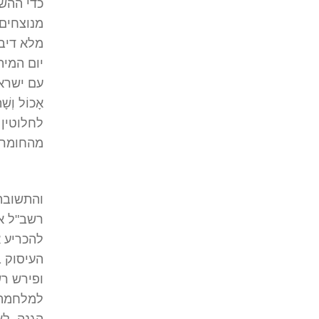
כדי ההש
מנוצחים 
מלא דיבר
יום המית
עם ישראל: "ו
אָכוֹל וְשָׁ
לחלוטין 
מהחומרני
והתשובה
רשב"ל א
להכריע א
העיסוק ב
ופירש רש
למלחמה,