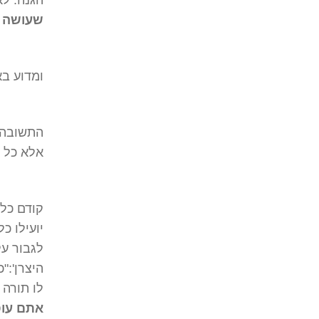
הגנה. ל
שעושה 
ומדוע בא
התשובה ה
אלא כל 
קודם כל
יועילו כ
לגבור על
היצרן':"
לו תורה 
אתם עוס