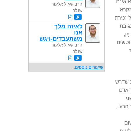
 אינם
הרב שאול אלעזר
מקרא
שנלר
ע
 זכירת
גובת
לאיזה מלך
אנו
יִן,
משתעבדים-ויגש
וטשים
הרב שאול אלעזר
שנלר
ע
שיעורים נוספים
...
ת שדרש
האדם
ני
 הרע",
ום