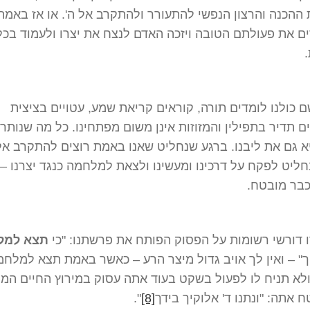
הכנה והרצון הנפשי להתעורר ולהתקרב אל ה'. או אז באמת 
ם את פעולתם הטובה ויזכה האדם לנצח את יצרו ולעמוד בכל
.
 כולנו לומדים תורה, קוראים קריאת שמע, עטויים בציצית
 תדיר בתפילין והמזוזות אינן משום מפתחינו. כל מה שנותר 
א גם את ליבנו. ברגע שנחליט שאנו באמת רוצים להתקרב א
ליט לפקח על דרכינו ומעשינו ולצאת למלחמה כנגד יצרנו –
כבר מובטח.
 דורשי רשומות על הפסוק הפותח את פרשתנו: "כי
תצא למל
ך" – ואין לך אויב גדול מיצר הרע – כאשר באמת תצא למלח
ולא תניח לו לפעול בשקט בעוד אתה עסוק במירוץ החיים המ
ח אתה: "ונתנו ד' אלוקיך בידך
[8]
".