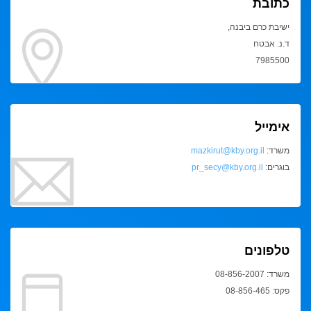
כתובת
ישיבת כרם ביבנה,
ד.נ. אבטח
7985500
אימייל
משרד:
mazkirut@kby.org.il
בוגרים:
pr_secy@kby.org.il
טלפונים
משרד: 08-856-2007
פקס: 08-856-465