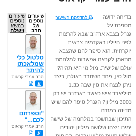
שיעורים
שיעורים
בדיחה ידועה
להדפסת השיעור
נוספים
נוספים
מספרת על
של
בנושא
הרב
וישלח
גנרל בצבא ארה"ב שבא להרצות
עמרי
קראוס
לפני חייליו באקדמיה צבאית
יוקרתית. הוא סיפר להם שהצבא
טלטול כלי
מתאמן לקראת אפשרות למלחמת
שמלאכתו
עולם שלישית. מול מי היא תהיה?
להיתר
מול סין, פחד השתרר באולם, כיצד
הרב עמרי קראוס
ע
ניתן לנצח את סין שבה כ1.3
מיליארד איש כאשר בארה"ב יש רק
כ300 מיליון? הגנרל סיפר להם שיש
מדינה במזרח
"וספרתם
התיכון שבתשכז' במלחמה של שישה
לכם..."
הרב עמרי קראוס
ימים ניצחו שלושה מיליון יהודים
ע