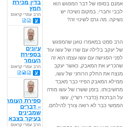
בדין מכירת
אמנם בסופו של דבר המפגש הוא
חמץ
לבבי וחברי, במקום נשיכה יש
הרב עמרי קראוס
נשיקה. מה גרם לשינוי זה?
ע
הרב סמט במאמרו טוען שהמפגש
עיונים
של יעקב בלילה עם שרו של עשו עוד
בספירת
לפני הפגישה עם עשו עצמו הוא זה
העומר
שהכריע את המאבק, כאשר יעקב
הרב עמרי קראוס
ע
מנצח את החלק הרוחני של עשו,
ממילא המאבק הפיזי כבר מאבד
מחשיבותו. בזמן ששרו של עשו מודה
על הברכות (כדברי רש"י), עשו
ספירת העומר
הממשי כבר לא רואה צורך להילחם.
– דברים
שמבינים
בעיקר בצבא
הרב עמרי קראוס