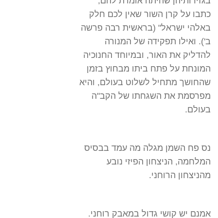
בגזירותיהן שהיתה אומרת להם,
כתבו על קרן השור שאין לכם חלק
באלהי ישראל" (בראשית רבה פרשה
ב'). ואילו תפקידה של המנורה
להדליק את האור, ובמיוחד החנוכיה
המונחת על פתח ביתו מבחוץ בזמן
שהחושך מתחיל לשלוט בעולם, והיא
מפרסמת את השגחתו של הקב"ה
בעולם.
נס פח השמן מגלה מה עמד בבסיס
המלחמה, הניצחון הפיזי נובע
מהניצחון הרוחני.
אמנם יש קושי גדול במאבק רוחני.