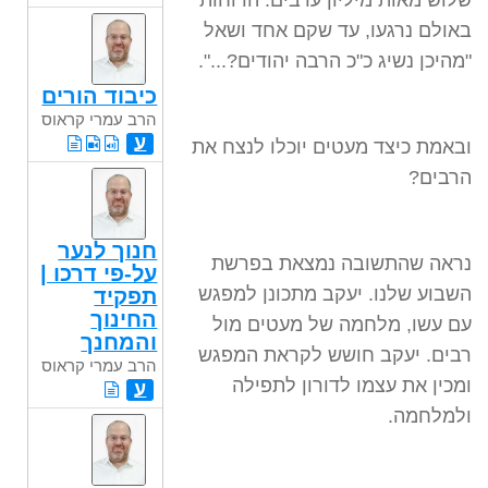
שלוש מאות מיליון ערבים. הרוחות
באולם נרגעו, עד שקם אחד ושאל
"מהיכן נשיג כ"כ הרבה יהודים?...".
כיבוד הורים
הרב עמרי קראוס
ע
ובאמת כיצד מעטים יוכלו לנצח את
הרבים?
חנוך לנער
נראה שהתשובה נמצאת בפרשת
על-פי דרכו |
השבוע שלנו. יעקב מתכונן למפגש
תפקיד
החינוך
עם עשו, מלחמה של מעטים מול
והמחנך
רבים. יעקב חושש לקראת המפגש
הרב עמרי קראוס
ומכין את עצמו לדורון לתפילה
ע
ולמלחמה.