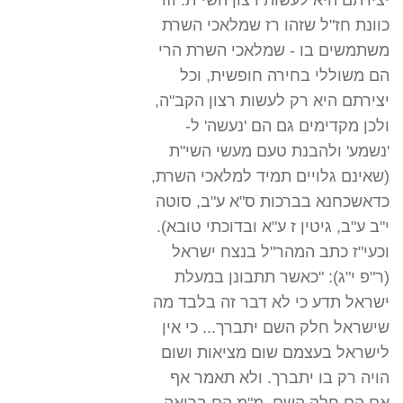
יצירתם היא לעשות רצון השי"ת. וזו
כוונת חז"ל שזהו רז שמלאכי השרת
משתמשים בו - שמלאכי השרת הרי
הם משוללי בחירה חופשית, וכל
יצירתם היא רק לעשות רצון הקב"ה,
ולכן מקדימים גם הם 'נעשה' ל-
'נשמע' ולהבנת טעם מעשי השי"ת
(שאינם גלויים תמיד למלאכי השרת,
כדאשכחנא בברכות ס"א ע"ב, סוטה
י"ב ע"ב, גיטין ז ע"א ובדוכתי טובא).
וכעי"ז כתב המהר"ל בנצח ישראל
(ר"פ י"ג): "כאשר תתבונן במעלת
ישראל תדע כי לא דבר זה בלבד מה
שישראל חלק השם יתברך... כי אין
לישראל בעצמם שום מציאות ושום
הויה רק בו יתברך. ולא תאמר אף