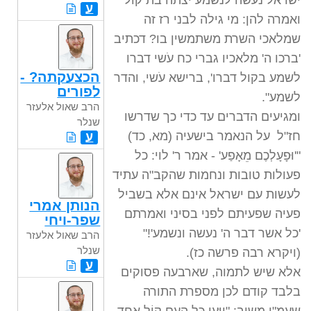
ישראל נעשה לנשמע יצתה בת קול
ע
ואמרה להן: מי גילה לבני רז זה
שמלאכי השרת משתמשין בו? דכתיב
'ברכו ה' מלאכיו גברי כח עֹשי דברו
הכצעקתה? -
לשמע בקול דברו', ברישא עֹשי, והדר
לפורים
לשמע".
הרב שאול אלעזר
ומגיעים הדברים עד כדי כך שדרשו
שנלר
חז"ל על הנאמר בישעיה (מא, כד)
ע
"'וּפָעָלְכֶם מֵאָפַע' - אמר ר' לוי: כל
פעולות טובות ונחמות שהקב"ה עתיד
לעשות עם ישראל אינם אלא בשביל
הנותן אמרי
פעיה שפעיתם לפני בסיני ואמרתם
שפר-ויחי
'כל אשר דבר ה' נעשה ונשמע'!"
הרב שאול אלעזר
שנלר
(ויקרא רבה פרשה כז).
ע
אלא שיש לתמוה, שארבעה פסוקים
בלבד קודם לכן מספרת התורה