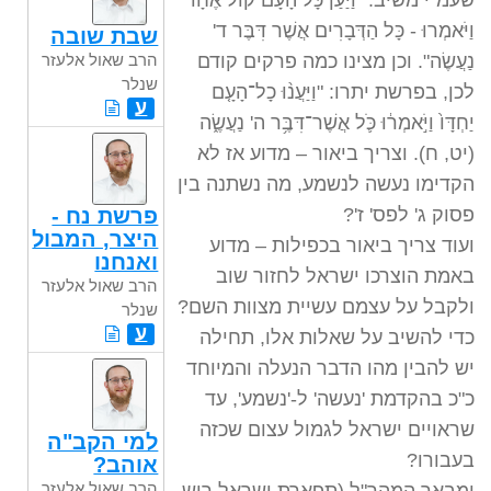
שעמ"י משיב: "וַיַּעַן כָּל הָעָם קוֹל אֶחָד
וַיֹּאמְרוּ - כָּל הַדְּבָרִים אֲשֶׁר דִּבֶּר ד'
שבת שובה
הרב שאול אלעזר
נַעֲשֶׂה". וכן מצינו כמה פרקים קודם
שנלר
לכן, בפרשת יתרו: "וַיַּעֲנ֨וּ כָל־הָעָ֤ם
ע
יַחְדָּו֙ וַיֹּ֣אמְר֔וּ כֹּ֛ל אֲשֶׁר־דִּבֶּ֥ר ה' נַעֲשֶׂ֑ה
(יט, ח). וצריך ביאור – מדוע אז לא
הקדימו נעשה לנשמע, מה נשתנה בין
פרשת נח -
פסוק ג' לפס' ז'?
היצר, המבול
ועוד צריך ביאור בכפילות – מדוע
ואנחנו
באמת הוצרכו ישראל לחזור שוב
הרב שאול אלעזר
ולקבל על עצמם עשיית מצוות השם?
שנלר
ע
כדי להשיב על שאלות אלו, תחילה
יש להבין מהו הדבר הנעלה והמיוחד
כ"כ בהקדמת 'נעשה' ל-'נשמע', עד
שראויים ישראל לגמול עצום שכזה
למי הקב"ה
בעבורו?
אוהב?
הרב שאול אלעזר