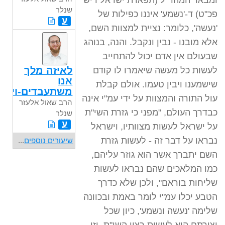
ומבאר המהר"ל (תפארת ישראל ריש
שנלר
פכ"ט) ד-'נשמע' איננו כפילות של
ע
'נעשה', כלומר: נציית למצוות השם,
אלא מובנו - נבין ונקבל. והנה, בנוהג
שבעולם אין אדם יכול להתחייב
לאיזה מלך
לעשות כל מעשה שיאמרו לו קודם
אנו
שישמענו ויבין טעמו. אולם קבלת
משתעבדים-ויגש
עול התורה והמצוות על ידי עמ"י אינה
הרב שאול אלעזר
כבדרך העולם, "מפני כי גזרת השי"ת
שנלר
ע
על ישראל לעשות מצוותיו, וישראל
נבראו על דבר זה - לעשות גזרת
שיעורים נוספים
...
השם יתברך אשר הוא גוזר עליהם,
כמו המלאכים שהם נבראו לעשות
שליחות בוראם", ולכן שלא כדרך
הטבע יכלו עמ"י לומר באמת ובכוונה
שלימה 'נעשה ונשמע', כיון שכל