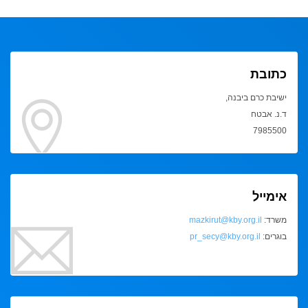
כתובת
ישיבת כרם ביבנה,
ד.נ. אבטח
7985500
אימייל
משרד:
mazkirut@kby.org.il
בוגרים:
pr_secy@kby.org.il