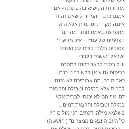
אלא שלאור פירוש זה דווקא
מתחדדת הקושיא בה פתחנו - אם
אמנם כדברי המהר"ל שאמירה זו
איננה מקרית וסתמית אלא היא
מתפרצת באמת מתוך מהותם
הפנימית של עמ"י – א"כ מדוע ד'
פסוקים בלבד קודם לכן השביו
ישראל "נעשה" בלבד?
ונ"ל בס"ד לבאר דהנה במסכת
כריתות (ט ע"א) דרש רבי: "ככם -
כאבותיכם, מה אבותיכם לא נכנסו
לברית אלא במילה וטבילה והרצאת
דם, אף הם לא יכנסו לברית אלא
במילה וטבילה והרצאת דמים...
בשלמא מילה, דכתיב: "כי מולים היו
כל העם היוצאים ממצרים" (יהושע ה)