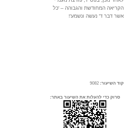
לאחר מכן, בפס' ז', פורצת מעמ"י
הקריאה המחודשת והגבוהה – 'כל
אשר דבר ד' נעשה ונשמע'!
קוד השיעור:
9082
סרוק כדי להעלות את השיעור באתר: