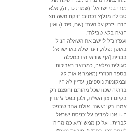
...הרצאת דמים, דכתיב: "וישלח את
נערי בני ישראל" (שמות כד, ה), אלא
טבילה מנלן? דכתיב: "ויקח משה חצי
הדם ויזרק על העם" (שם, פס' ו) ואין
הזאה בלא טבילה".
ועפ"ז נ"ל ליישב את השאלה הנ"ל
באופן נפלא, דעד שלא באו ישראל
בברית [אף שודאי היו במעלה
סגולית נפלאה, כמבואר באריכות
בספר הכוזרי (מאמר א אות קג
ובמקומות נוספים)] עדיין לא היו
בדרגה שכזו שכל מהותם וחפצם רק
בקיום רצון השי"ת, ולכן בפס' ג' עדין
אמרו רק 'נעשה', אולם אחר שבפס'
ה'-ו' אנו למדים על 'כניסת ישראל
לברית', ועל כן ממש 'רגע כמימריה'