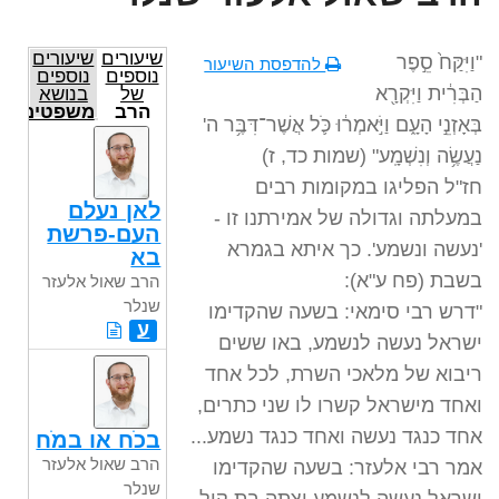
שיעורים
שיעורים
"וַיִּקַּח֙ סֵ֣פֶר
להדפסת השיעור
נוספים
נוספים
הַבְּרִ֔ית וַיִּקְרָ֖א
של
בנושא
הרב
משפטים
בְּאָזְנֵ֣י הָעָ֑ם וַיֹּ֣אמְר֔וּ כֹּ֛ל אֲשֶׁר־דִּבֶּ֥ר ה'
שאול
אלעזר
נַעֲשֶׂ֥ה וְנִשְׁמָֽע" (שמות כד, ז)
שנלר
חז"ל הפליגו במקומות רבים
לאן נעלם
במעלתה וגדולה של אמירתנו זו -
העם-פרשת
'נעשה ונשמע'. כך איתא בגמרא
בא
בשבת (פח ע"א):
הרב שאול אלעזר
שנלר
"דרש רבי סימאי: בשעה שהקדימו
ע
ישראל נעשה לנשמע, באו ששים
ריבוא של מלאכי השרת, לכל אחד
ואחד מישראל קשרו לו שני כתרים,
אחד כנגד נעשה ואחד כנגד נשמע...
בכֹח או במֹח
הרב שאול אלעזר
אמר רבי אלעזר: בשעה שהקדימו
שנלר