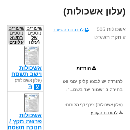
(עלון אשכולות)
שיעורים
שיעורים
אשכולות 505
להדפסת השיעור
נוספים
נוספים
# חקת תשע"ט
של
בנושא
(עלון
עלונים
אשכולות)
אשכולות
הורדות
וישב תשסח
(עלון אשכולות)
להורדה יש לבצע קליק ימני ואז
ע
בחירה ב "שמור יעד בשם...":
(עלון אשכולות) צירף דף מקורות:
להורדת הקובץ
אשכולות
פרשת מקץ /
חנוכה תשסח