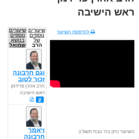
ראש הישיבה
שיעורים
שיעורים
להדפסת השיעור
נוספים
נוספים
של
בנושא
הרב
שמואל
אהרן
פרידמן
ראש
הישיבה
וגם חרבונה
זכור לטוב
הרב אהרן פרידמן
ראש הישיבה
ע
ויאמר
השיעור ניתן בח' טבת תשפ"ב
חרבונה