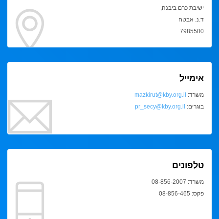
ישיבת כרם ביבנה,
ד.נ. אבטח
7985500
אימייל
משרד:
mazkirut@kby.org.il
בוגרים:
pr_secy@kby.org.il
טלפונים
משרד: 08-856-2007
פקס: 08-856-465