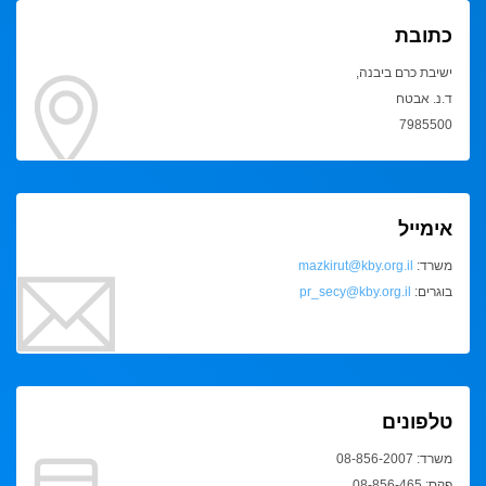
כתובת
ישיבת כרם ביבנה,
ד.נ. אבטח
7985500
אימייל
משרד:
mazkirut@kby.org.il
בוגרים:
pr_secy@kby.org.il
טלפונים
משרד: 08-856-2007
פקס: 08-856-465