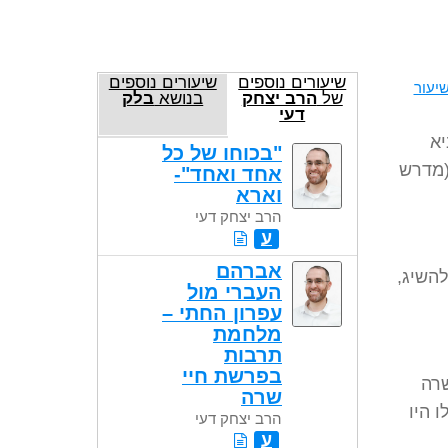
שיעורים נוספים
שיעורים נוספים
יעור
של
הרב יצחק
בנושא
בלק
דעי
יא
"בכוחו של כל
(מדרש
אחד ואחד"-
וארא
הרב יצחק דעי
ע
אברהם
להשיג,
העברי מול
עפרון החתי –
מלחמת
תרבות
בפרשת חיי
שרה
שרה
 היו
הרב יצחק דעי
ע