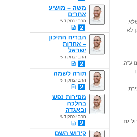
משה – מושיע
אחרים
הרב יצחק דעי
שלא
ע
ן לא
הבריח התיכון
– אחדות
ישראל
הרב יצחק דעי
 ע"ה,
ע
תורה לשמה
הרב יצחק דעי
ע
ירת
מסירות נפש
בהלכה
ובאגדה
הרב יצחק דעי
ול גם
ע
קידוש השם