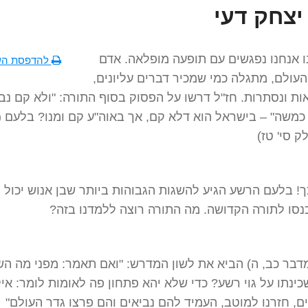
יצחק דעי
 אנחנו נפגשים עם תופעה מופלאה. אדם
להדפסת הש
עולם, מתגלה כמי שמכיר דברים עליונים,
אות ונסתרות. חז"ל דרשו על הפסוק בסוף התורה: "ולא קם נב
כמשה" – בישראל הוא דלא קם, אך באוה"ע קם ומנו? בלעם 
ק סי' טז)
ך! בלעם הרשע הגיע להשגות הגבוהות ביותר שבן אנוש יכול 
כנסו לתורה הקדושה. מה התורה רוצה ללמדנו בזה?
דבר כב, ה) הביא את לשון המדרש: "ואם תאמר: מפני מה ה
ינתו על גוי רשע? כדי שלא יהא פתחון פה לאומות לומר: אילו
ים, חזרנו למוטב, העמיד להם נביאים והם פרצו גדר העולם"