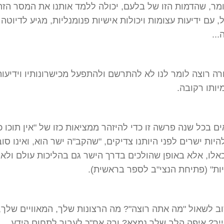
ר, שהדמות הזו של בלעם, יכולה ללמד אותנו את המסר הזה.
, עם ידיעות עצומות ויכולות אישיות פנומנליות, מגיע לדיוטה
..
רה רוצה לומר לנו לא להתרשם ולהתפעל מכישרונותיו וידיעות
יותו רקובה.
ים בכל שנה פרשה זו כדי להיזהר ממציאות כזו של "אין תוכו כ
היות ישרים לפני היותנו צדיקים, "שהקב"ה ישר הוא, ואינו סו
אלו, אלא באופן שהולכים בדרך הישר גם בהליכות עולם ולא
ות" (פתיחת הנצי"ב לספר בראשית).
ב לשאול "מה אתה רוצה"? מה הרצונות שלך, המאוויים שלך,
יך? איפה הלב שלך נמצא? ורק אח"כ לעבור לתחום הידע