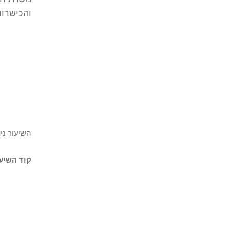
והכישרונ
השיעור נית
קוד השיעו