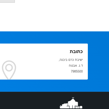
כתובת
ישיבת כרם ביבנה,
ד.נ. אבטח
7985500