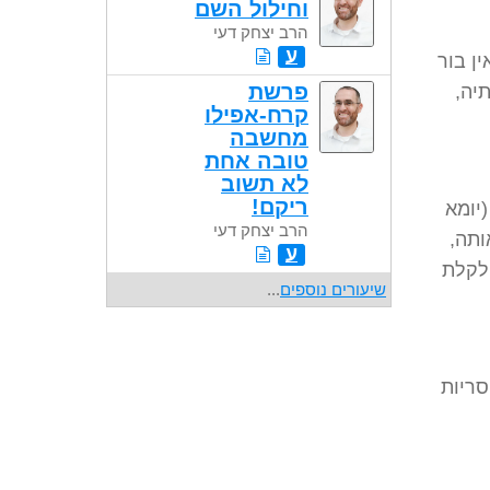
וחילול השם
הרב יצחק דעי
ע
ן בור
פרשת
יה,
קרח-אפילו
מחשבה
טובה אחת
לא תשוב
ריקם!
(יומא
הרב יצחק דעי
ותה,
ע
ולקלת
שיעורים נוספים
...
סריות