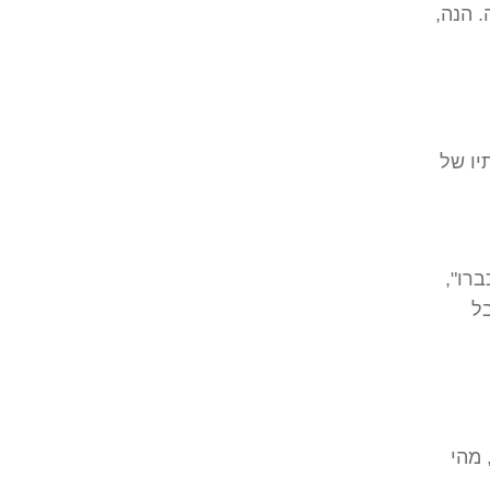
 הנה,
יו של
ברו",
בל
 מהי