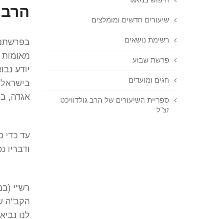
הרב 
שיעורים חדשים ומומלצים
רשימת נושאים
בפרשתנו
מאומות ה
פרשת שבוע
יודע נבו
חגים ומועדים
בישראל 
אגדה, בל
ספריית השיעורים של הרב גולדוויכט
זצ"ל
עד כדי כ
ודבריו נ
רש"י (במ
הקב"ה שכ
לנו נביא