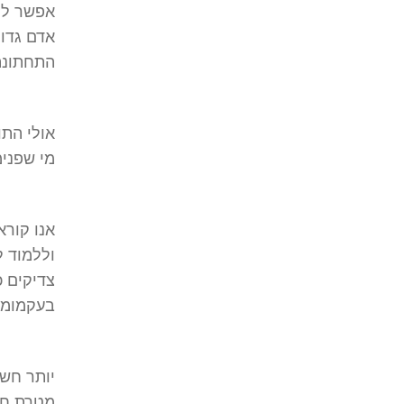
אפשר לומ
אדם גדול
התחתונה.
אולי התו
מי שפנימ
אנו קורא
וללמוד ל
צדיקים כ
בעקמומי
יותר חשו
מטרת חי