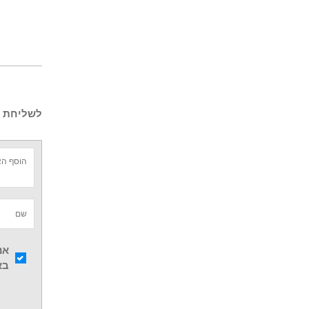
לשליחת ש
אנ
בא