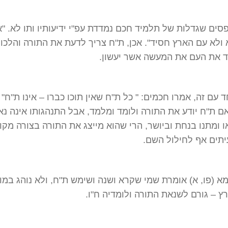
סים שגדלות של תלמיד חכם נמדדת עפ"י ידיעותיו ותו לא. "אי
ולא עם הארץ חסיד". אכן, ת"ח צריך לדעת את התורה והלכות
ד את העם את המעשה אשר יעשון.
ד עם זה, אמרו חכמים: " כל ת"ח שאין תוכו כברו – אינו ת"ח" 
אם ת"ח יודע את התורה ולומד ומלמד, אבל התנהגותו אינה נא
ו ומתנו בנחת וביושר, הרי שהוא מייצג את התורה בצורה מק
יתים אף לחילול השם.
מא (פו, א) אומרת שמי שקרא ושנה ושימש ת"ח, ולא נוהג במו
ץ – גורם לשנאת התורה ולומדיה ח"ו.