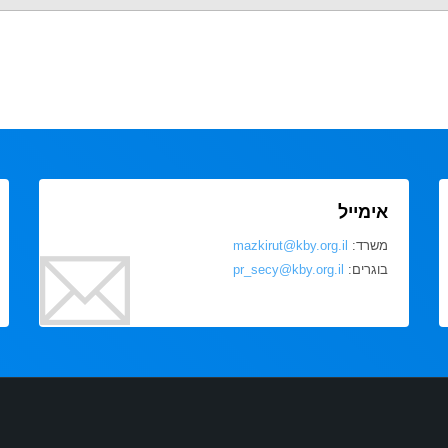
אימייל
משרד:
mazkirut@kby.org.il
בוגרים:
pr_secy@kby.org.il