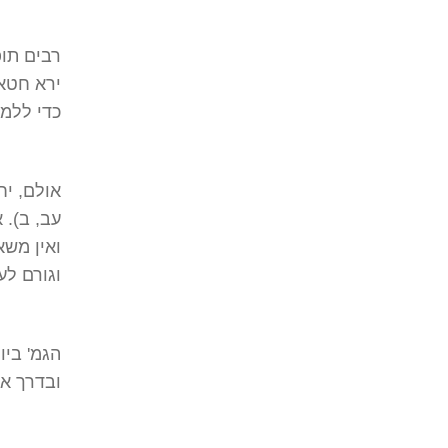
רבים תופ
ירא חטא 
כדי ללמ
אולם, יח
עב, ב). 
ואין משא
וגורם לע
הגמ' ביו
ובדרך אר