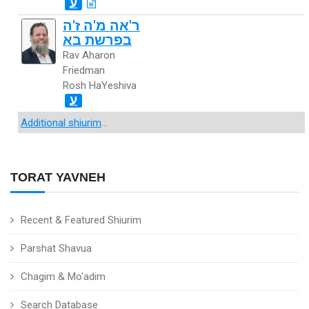
ע
ר'אה מ'ה ז'ה
בפרשת בא
Rav Aharon
Friedman
Rosh HaYeshiva
ע
Additional shiurim
...
TORAT YAVNEH
Recent & Featured Shiurim
Parshat Shavua
Chagim & Mo'adim
Search Database