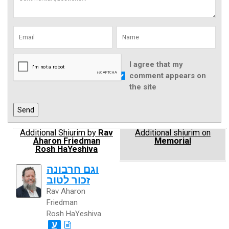
I agree that my
comment appears on
the site
Additional Shiurim by
Rav
Additional shiurim on
Aharon Friedman
Memorial
Rosh HaYeshiva
וגם חרבונה
זכור לטוב
Rav Aharon
Friedman
Rosh HaYeshiva
ע