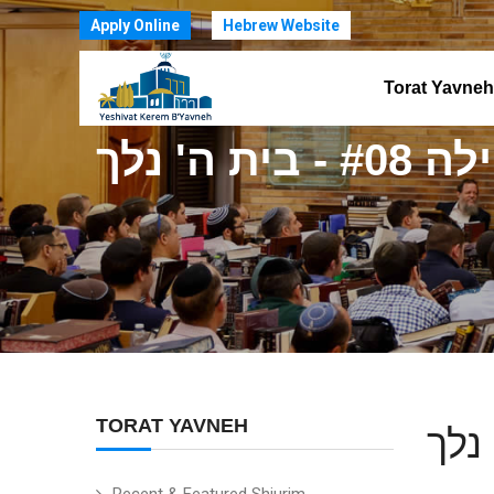
Apply Online
Hebrew Website
Torat Yavneh
 ה' נלך
TORAT YAVNEH