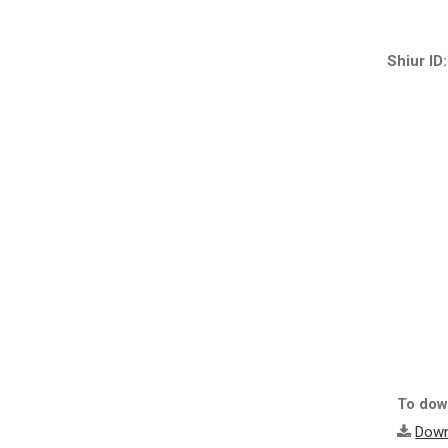
Shiur ID:
To down
Down