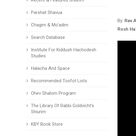
Recent & Featured Shiurim
Parshat Shavua
By:
Rav 
Chagim & Mo'adim
Rosh Ha
Search Database
Institute For Kiddush Hachodesh
Studies
Halacha And Space
Recommended Tosfot Lists
Ohev Shalom Program
The Library Of Rabbi Goldvicht's
Shiurim
KBY Book Store