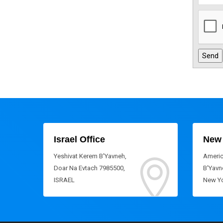
Israel Office
New 
Yeshivat Kerem B'Yavneh,
Americ
Doar Na Evtach 7985500,
B'Yavne
ISRAEL
New Yo