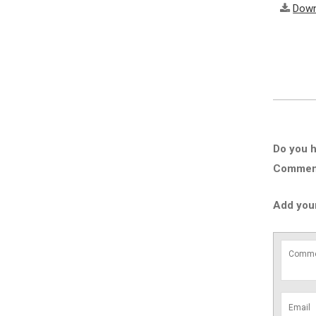
Down
Do you h
Comment 
Add you