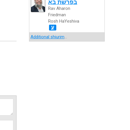
בפרשת בא
Rav Aharon
Friedman
Rosh HaYeshiva
ע
Additional shiurim
...