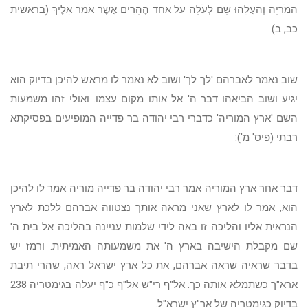
הַמֹרִיָה וְהַעֲלֵהוּ שָם לְעֹלָה עַל אַחַד הֶהָרִים אֲשֶר אֹמַר אֵלֶיךָ (בראשית
כב, ב)
שוב נאמר לאברהם 'לך לך' ושוב לא נאמר לו מראש להיכן בדיוק הוא
יגיע ושוב הביאהו דבר ה' אל אותו מקום עצמו. ואולי זהו משמעות
השם 'ארץ המוריה' כדברי רבי יהודה בר פדייה המופיעים בפסיקתא
רבתי (פיס' מ'):
דבר אחר ארץ המוריה אמר רבי יהודה בר פדייה מוריה אמר לו להיכן
הוא, אמר לו לארץ שאני מראה אותך נצטווה אברהם ללכת לארץ
הנראית אליו והליכה זו באה לידי שלמות עניינה בהליכה אל בית ה'
שם מקבלת הישיבה בארץ ה' את משמעותה האמיתית. ורמז יש
בדבר שראיה שראה אברהם, את כל ארץ ישראל ראה, שהרי תיבת
ארא"ך כשתמלא אותה כך: אל"ף רי"ש אל"ף כ"ף יעלה בגימטריה 238
בדיוק כגימטריה של אר"ץ ישרא"ל.