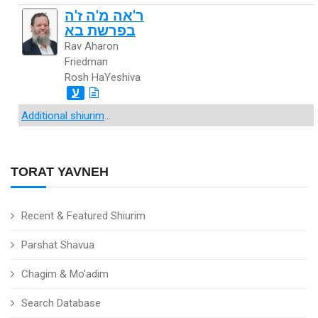
ר'אה מ'ה ז'ה
בפרשת בא
Rav Aharon
Friedman
Rosh HaYeshiva
ע
Additional shiurim
...
TORAT YAVNEH
Recent & Featured Shiurim
Parshat Shavua
Chagim & Mo'adim
Search Database