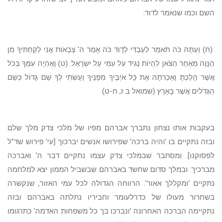
השם וכמו שנאמר לדוד:
(ח) וְעַתָּה כֹּה תֹאמַר לְעַבְדִּי לְדָוִד כֹּה אָמַר ה' צְבָאוֹת אֲנִי לְקַחְתִּיךָ מִן
הַנָּוֶה מֵאַחַר הַצֹּאן לִהְיוֹת נָגִיד עַל עַמִּי עַל יִשְׂרָאֵל: (ט) וָאֶהְיֶה עִמְּךָ בְּכֹל
אֲשֶׁר הָלַכְתָּ וָאַכְרִתָה אֶת כָּל אֹיְבֶיךָ מִפָּנֶיךָ וְעָשִׂתִי לְךָ שֵׁם גָּדוֹל כְּשֵׁם
הַגְּדֹלִים אֲשֶׁר בָּאָרֶץ (שמואל ב ז, ח-ט)
בעקבות אותו נצחון נתברך אברהם מפיו של מלכי צדק מלך שלם
ובזה נתקיים בו 'והיה ברכה' שפירושו אנשים יברכוך [עי' פירוש שד"ל
לפסוקנו]. ומסתבר שבמלכי צדק עצמו נתקיים דבר ה' ואברכה
מברכיך. ובמלך סדום שחשד באברהם שבשביל הממון יצא למלחמה
נתקיים 'ומקללך אאור'. הרווחה הגדולה לכל עמי האזור, שנקשרה
בשחרור מעולו של כדרלעומר וחביריו נתלתה באברהם ובזה
נתקיימה הברכה האחרונה 'ונברכו בך כל משפחות האדמה' כתרגומו