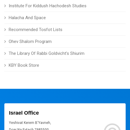
Institute For Kiddush Hachodesh Studies
Halacha And Space
Recommended Tosfot Lists
Ohev Shalom Program
The Library Of Rabbi Goldvicht's Shiurim
KBY Book Store
Israel Office
Yeshivat Kerem B'Yavneh,
Doar Na Evtach 7985500,