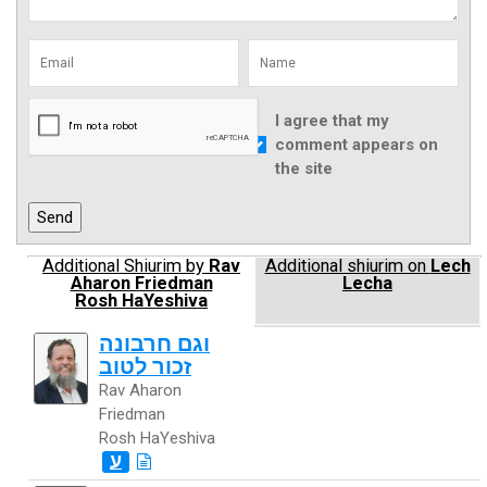
I agree that my
comment appears on
the site
Additional Shiurim by
Rav
Additional shiurim on
Lech
Aharon Friedman
Lecha
Rosh HaYeshiva
וגם חרבונה
זכור לטוב
Rav Aharon
Friedman
Rosh HaYeshiva
ע