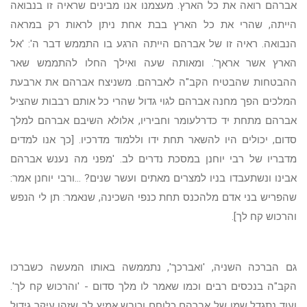
אברהם רואה את כל הארץ. מעצמנו אנו מבינים שראיה זו בנבואה
הייתה, שהרי את כל הארץ בבת אחת ניתן לראות רק במראה
הנבואה. ראיה זו של אברהם הייתה הרגע בו התממש דבר ה': 'אל
הארץ אשר אראך'. ומאותה שעה ואילך החלו להתממש שאר
ההבטחות שהבטיח הקב"ה לאברהם. משניצח אברהם את ארבעת
המלכים הפך מחנה אברהם לגוי גדול שהרי כל אותם רבבות שהציל
אברהם מתחת יד כדרלעומר וחביריו, אלולא השיבם אברהם למלך
סדום, יכולים היו להשאר תחת ידו וללמוד מדרכיו. [כך אנו למדים
מדבריו של רבי יוחנן במסכת נדרים לב. 'מפני מה נענש אברהם
אבינו ונשתעבדו בניו למצרים מאתים ועשר שנים? ...ורבי יוחנן אמר:
שהפריש בני אדם מלהכנס תחת כנפי השכינה, שנאמר: תן לי הנפש
והרכוש קח לך].
גם הברכה השניה, 'ואברכך', נתממשה באותו המעשה כשברכו
הקב"ה בנכסים רבים וכמו שאמר לו מלך סדום - 'והרכוש קח לך'.
ועוד נתגדל שמו של אברהם כלוחם וכובש אמיץ לב שזהו עיקר גידול