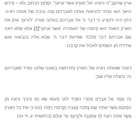
ארץ שהקב"ה יראהו 'אל הארץ אשר אראך'. וסָתם הכתוב ולא – פירש
היאך הוא עתיד להראות אותה לאברהם ומה טיבה של אותה ראיה.
ניתן היה להציע כי דבר ה' אל אברהם באלוני מורה 'לזרעך אתן את
הארץ הזאת' הוא קיומה של האמירה 'אשר אראך'
[1]
, אלא שלא ראה
שם אברהם דבר מלבד שמיעת דבר ה' שבא אליו בנבואה ואש
שירדה מן השמים לאכול את קרבנו.
דומה שאותה ראיה של הארץ נתרחשה בשעה שלוט נפרד מאברהם
וה' נתגלה אליו שוב:
וַה' אָמַר אֶל אַבְרָם אַחֲרֵי הִפָּרֶד לוֹט מֵעִמּוֹ שָׂא נָא עֵינֶיךָ וּרְאֵה מִן
הַמָּקוֹם אֲשֶׁר אַתָּה שָׁם צָפֹנָה וָנֶגְבָּה וָקֵדְמָה וָיָמָּה: (טו) כִּי אֶת כָּל הָאָרֶץ
אֲשֶׁר אַתָּה רֹאֶה לְךָ אֶתְּנֶנָּה וּלְזַרְעֲךָ עַד עוֹלָם (בראשית יג, יד-טו)