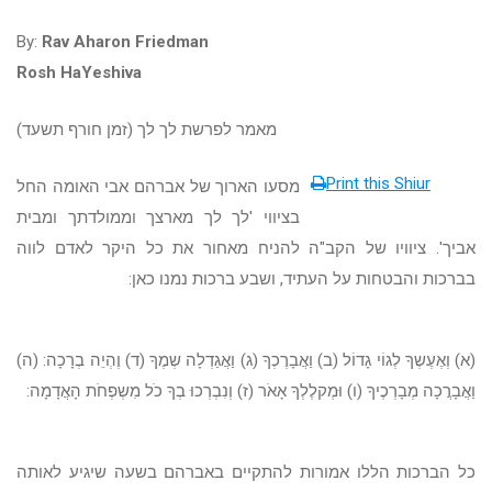
By:
Rav Aharon Friedman
Rosh HaYeshiva
מאמר לפרשת לך לך (זמן חורף תשעד)
Print this Shiur
מסעו הארוך של אברהם אבי האומה החל
בציווי 'לך לך מארצך וממולדתך ומבית
אביך'. ציוויו של הקב"ה להניח מאחור את כל היקר לאדם לווה
בברכות והבטחות על העתיד, ושבע ברכות נמנו כאן:
(א) וְאֶעֶשְךָ לְגוֹי גָדוֹל (ב) וַאֲבָרֶכְךָ (ג) וַאֲגַדְלָה שְמֶךָ (ד) וֶהְיֵה בְרָכָה: (ה)
וַאֲבָרֲכָה מְבָרְכֶיךָ (ו) וּמְקלֶלְךָ אָאֹר (ז) וְנִבְרְכוּ בְךָ כֹל מִשְפְחֹת הָאֲדָמָה:
כל הברכות הללו אמורות להתקיים באברהם בשעה שיגיע לאותה