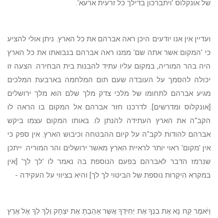
של אונקלוס 'ויתברכון בדילך כל זרעית ארעא'.
ועדיין אין אנו יודעים היכן ראה אברהם את כל הארץ. ניתן אולי להציע
כי 'המקום אשר אתה שם' ממנו ראה אברהם בנבואתו את כל הארץ
היה בהר המוריה, במקום עליו עתיד להבנות בית הבחירה. הצעה זו
יכולה להסמך על העובדה שעם תום המלחמה בארבעת המלכים
מגיע אברהם לתחומו של מלכי צדק מלך שלם הוא מלך ירושלים
[אונקלוס ומדרשים]. לדרכנו חזר אברהם אל המקום בו הראה לו
הקב"ה את הארץ העתידה להנתן לו. באותו המקום עצמו ביקש
אברהם להודות לקב"ה על קיום ההבטחה וכיבוש הארץ. אין ספק כי
אין 'מקום' ראוי יותר לראיית הארץ מאשר ירושלים והר המוריה. ייתכן
שנרמז הדבר לאברהם בפעם הנוספת בה נאמר לו 'לך לך' [אין
במקרא הִיקָרוּת נוספת של הביטוי לך לך] והיא בציווי על העקידה -
וַיֹאמֶר קַח נָא אֶת בִנְךָ אֶת יְחִידְךָ אֲשֶר אָהַבְתָ אֶת יִצְחָק וְלֶךְ לְךָ אֶל אֶרֶץ