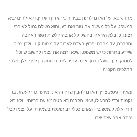
מחד גיסא, על האדם לדעת בבירור כי יש דין ויש דין, והא-להים יביא
במשפט על כל מעשה אם טוב ואם רע, והוא משלם גמול לעוברי
רצונו. כי בלא היראה, בחשק קל או בהיחלשות רגשי האהבה
והקרבה, עד מהרה יפרוץ האדם לעבור על מצוות קונו. ולכן צריך
שיידע ברורות כי יש משפט, ושלא ירמה את עצמו לחשוב שיוכל
לחמוק מכך, שעל כרחך אתה עתיד ליתן דין וחשבון לפני מלך מלכי
המלכים הקב"ה.
ומאידך גיסא, צריך האדם להבין שדין זה אינו מיועד כדי לעשות בו
נקמות וכדי להרע לו, שאין הקב"ה בא בטרוניא עם בריותיו. ולא בא
הדין אלא לשמש ביד האדם ככלי רב תועלת בשמירתו על עצמו לבל
יפתה אחר עצת יצרו.