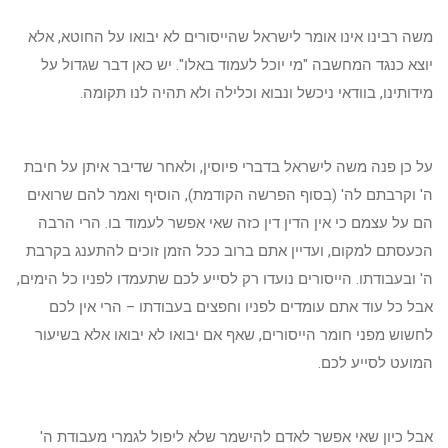
משה רבינו אינו אומר לישראל שהייסורים לא יבואו על החוטא, אלא
יוצא כנגד המחשבה "מי יוכל לעמוד באלו". יש כאן דבר שגדול על
מידותינו, בוודאי ניכשל ונבוא וכלילה ולא תהיה לנו תקומה.
על כן פנה משה לישראל בדברי פיוסין, ולאחר שדיבר איתן על חיבת
ה' וקרבתם לה' (בסוף הפרשה הקודמת), הוסיף ואמר להם שרואים
הם על עצמם כי אין הדין דין כזה שאי אפשר לעמוד בו. הרי הרבה
הכעסתם למקום, ועדיין אתם ברוב ככל הזמן זוכים להתענג בקרבת
ה' ובעבודתו. הייסורים נועדו רק לסייע לכם שתעמדו לפניו כל הימים,
אבל כל עוד אתם עומדים לפניו וחפצים בעבודתו – הרי אין לכם
לחשוש מפני חומר הייסורים, שאף אם יבואו לא יבואו אלא בשיעור
המועט לסייע לכם.
אבל כיון שאי אפשר לאדם להישמר שלא ליפול לגמרי מעבודת ה'