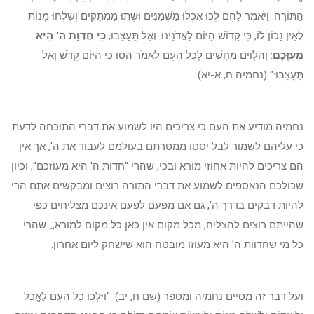
הַתּוֹרָה: וַיֹּאמֶר לָהֶם לְכוּ אִכְלוּ מַשְׁמַנִּים וּשְׁתוּ מַמְתַקִּים וְשִׁלְחוּ מָנוֹת
לְאֵין נָכוֹן לוֹ, כִּי קָדוֹשׁ הַיּוֹם לַאֲדֹנֵינוּ. וְאַל תֵּעָצֵבוּ,
כִּי חֶדְוַת ה' הִיא
מָעֻזְּכֶם
: וְהַלְוִיִּם מַחְשִׁים לְכָל הָעָם לֵאמֹר הַסּוּ כִּי הַיּוֹם קָדֹשׁ וְאַל
תֵּעָצֵבוּ:" (נחמיה ח, א-יא)
נחמיה מודיע את העם כי צריכים היו לשמוע את דברי התוכחה לדעת
כי עליהם לשמור לבל יסטו ממטרתם בעולמם לעבוד את ה', אך אין
הם צריכים להיות אחוזי מורא ובכי, שהרי "חדות ה' היא מעוזכם", וכיון
שכולכם הנאספים לשמוע את דברי התורה רוצים ומבקשים אתם הרי
להיות דבקים בדרך ה', גם אם מפעם לפעם אינכם מצליחים כפי
שהייתם רוצים להצליח, מכל מקום אין כאן כל מקום למורא,ֲ שהרי
כל מי שחדוות ה' היא מעוזו מובטח הוא שישחק ליום אחרון.
ועל דבר זה מסיים נחמיה ומספר (שם ח, יב): "וַיֵּלְכוּ כָל הָעָם לֶאֱכֹל