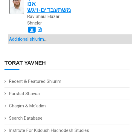
אנו
משתעבדים-ויגש
Rav Shaul Elazar
Shneler
ע
Additional shiurim
...
TORAT YAVNEH
Recent & Featured Shiurim
Parshat Shavua
Chagim & Mo'adim
Search Database
Institute For Kiddush Hachodesh Studies