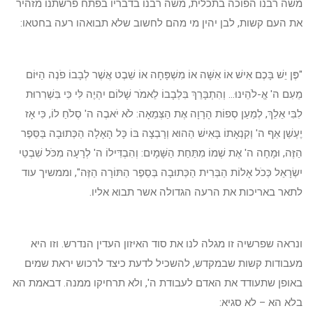
משה רבנו הפוכה בתכלית, משה רבנו בדבריו בפתח פרשתנו מזהיר
את העם קשות, לבן יהין מי מהם לחשוב שלא תבואהו רעה בחטאו:
"פֶּן יֵשׁ בָּכֶם אִישׁ אוֹ אִשָּׁה אוֹ מִשְׁפָּחָה אוֹ שֵׁבֶט אֲשֶׁר לְבָבוֹ פֹנֶה הַיּוֹם
מֵעִם ה' אֱ-לֹהֵינוּ... וְהִתְבָּרֵךְ בִּלְבָבוֹ לֵאמֹר שָׁלוֹם יִהְיֶה לִּי כִּי בִּשְׁרִרוּת
לִבִּי אֵלֵךְ, לְמַעַן סְפוֹת הָרָוָה אֶת הַצְּמֵאָה: לֹא יֹאבֶה ה' סְלֹחַ לוֹ, כִּי אָז
יֶעְשַׁן אַף ה' וְקִנְאָתוֹ בָּאִישׁ הַהוּא וְרָבְצָה בּוֹ כָּל הָאָלָה הַכְּתוּבָה בַּסֵּפֶר
הַזֶּה, וּמָחָה ה' אֶת שְׁמוֹ מִתַּחַת הַשָּׁמָיִם: וְהִבְדִּילוֹ ה' לְרָעָה מִכֹּל שִׁבְטֵי
יִשְׂרָאֵל כְּכֹל אָלוֹת הַבְּרִית הַכְּתוּבָה בְּסֵפֶר הַתּוֹרָה הַזֶּה", וממשיך עוד
לתאר באריכות את הרעה הגדולה אשר תבוא אליו.
ונראה שפרשיה זו מגלה לנו את סוד האיזון העדין הנדרש. וזו היא
מעבודות קשות שבמקדש, להשכיל לדעת כיצד לרכוש יראת שמים
באופן שתעודד את האדם לעבודת ה', ולא תרחיקו ממנה. דבאמת הא
בלא הא – לא סגיא: