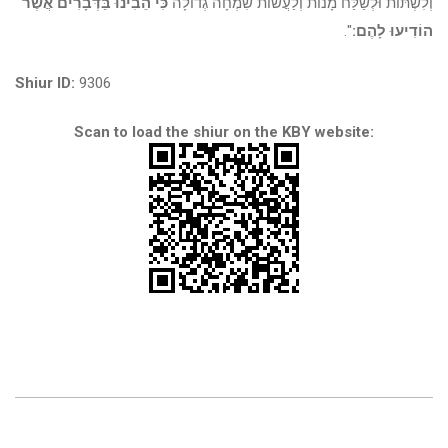
וְלִשְׁתּוֹת וּלְשַׁלַּח מָנוֹת וְלַעֲשׂוֹת שִׂמְחָה גְדוֹלָה
כִּי הֵבִינוּ בַּדְּבָרִים אֲשֶׁר
הוֹדִיעוּ לָהֶם:
".
Shiur ID:
9306
Scan to load the shiur on the KBY website: