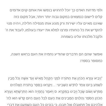
ולפי מדרגת האדם כך יוכל להרגיש בנפשו את אותם קוים אדומים
קלים ליישום כנמצאים במקום גבוה יותר ויותר, אבל מקום כזה
שאיננו מאיים עליו ישירות ורק מונע אותו מנפילה חלילה, ויהיה פנוי
להקדיש את כל כוחותיו ומרצו למלא את ייעודו בעולמו, לעבוד את ה'
ולקבל מלכותו עלינו בשמחה.
ואפשר שהם הם הדברים שהודיע נחמיה את העם בראש השנה,
כמסופר בספרו:
"וַיָּבִיא עֶזְרָא הַכֹּהֵן אֶת הַתּוֹרָה לִפְנֵי הַקָּהָל מֵאִישׁ וְעַד אִשָּׁה וְכֹל מֵבִין
לִשְׁמֹעַ בְּיוֹם אֶחָד לַחֹדֶשׁ הַשְּׁבִיעִי: ... וַיִּקְרְאוּ בַסֵּפֶר בְּתוֹרַת הָאֱלֹהִים
מְפֹרָשׁ וְשׂוֹם שֶׂכֶל וַיָּבִינוּ בַּמִּקְרָא: ס וַיֹּאמֶר נְחֶמְיָה הוּא הַתִּרְשָׁתָא וְעֶזְרָא
הַכֹּהֵן הַסֹּפֵר וְהַלְוִיִּם הַמְּבִינִים אֶת הָעָם לְכָל הָעָם הַיּוֹם קָדֹשׁ הוּא לַה'
אֱלֹהֵיכֶם אַל תִּתְאַבְּלוּ וְאַל תִּבְכּוּ, כִּי בוֹכִים כָּל הָעָם כְּשָׁמְעָם אֶת דִּבְרֵי