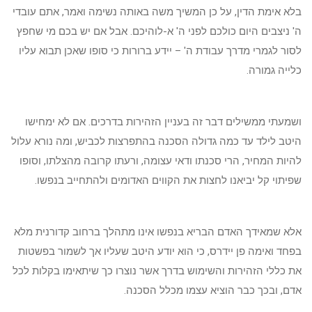
בלא אימת הדין, על כן המשיך משה באותה נשימה ואמר, אתם עובדי
ה' ניצבים היום כולכם לפני ה' א-לוהיכם. אבל אם יש בכם מי שחפץ
לסור לגמרי מדרך עבודת ה' – יידע ברורות כי סופו שאכן תבוא עליו
כלייה גמורה.
ושמעתי ממשילים דבר זה בעניין הזהירות בדרכים. אם לא ימחישו
היטב לילד עד כמה גדולה הסכנה בהתפרצות לכביש, ומה נורא עלול
להיות המחיר, הרי סכנתו ודאי עצומה, ורעתו קרובה מהצלתו, וסופו
שפיתוי קל יביאנו לחצות את הקווים האדומים ולהתחייב בנפשו.
אלא שמאידך האדם הבריא בנפשו אינו מתהלך ברחוב קדורנית מלא
בפחד ואימה פן יידרס, כי הוא יודע היטב שעליו אך לשמור בפשטות
את כללי הזהירות והשימוש בדרך אשר נוצרו כך שיתאימו בקלות לכל
אדם, ובכך כבר הוציא עצמו מכלל הסכנה.