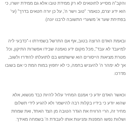
והקב"ה מסייע לחוטאים לא רק ממידת טובו אלא גם ממידת יושרו, כי
הוא ידע יצרם, כנאמר: "טוב וישר ה', על כן יורה חטאים בדרך" (עי'
בפתיחת שער א' משערי התשובה לרבנו יונה).
ובאמת האדם הרוצה בטוב, אף אם התרשל בשמירתו ו-"כדבעי ליה
למיעבד לא עבד", מכל מקום ידע נאמנה שבידו אפשרות התיקון, וכל
מטרת מציאות הייסורים הוא שישתמש בם לתועלתו להזדרז ולשוב,
אך לא ימהר ה' להעניש בחמה, כי לא יחפוץ במות המת כי אם בשובו
מדרכו.
וכאשר האדם יודע כי אמנם המחיר עלול להיות כבד מנשוא, אלא
שהוא יודע כי בידיו בקלות רבה להישמר ולא להגיע לידי תשלום
מחיר זה, הרי הרוויח את הגדר הטובה מן הצד האחד, ואת שמחת
ושלוות נפשו המפנות ומניעות אותו לעבודת ה' בשמחה מאידך.