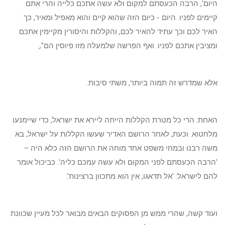
היום', הרבה הכעסתם למקום ולא עשה אתכם כלייה והרי אתם
קיימים לפניו. היום - כיום הזה שהוא קיים והוא מאפיל ומאיר, כך
האיר לכם וכך עתיד להאיר לכם, והקללות והיסורין מקיימין אתכם
ומציבין אתכם לפניו. ואף הפרשה שלמעלה מזו פיוסין הם".ֲ
אלא שמדרש זה תמוה ביותר, משתי סיבות.
האחת: הרי כל מטרת הקללות הייתה ליירא את ישראל, כדי שיימנעו
מלחטוא. וכעת, לאחר הרושם האדיר שעשו הקללות על ישראל, בא
משה רבנו ובמחי משפט אחד מוחה את הרושם הזה כלא היה –
'הרבה הכעסתם לפני המקום ולא עשה עמכם כליה'. כביכול אומר
להם לישראל: 'אל תדאגו, אין הוא מתכוון ברצינות'.
ועוד קשה, שהרי ממש מן הפסוקים הבאים מבואר לכל מעיין שכוונת