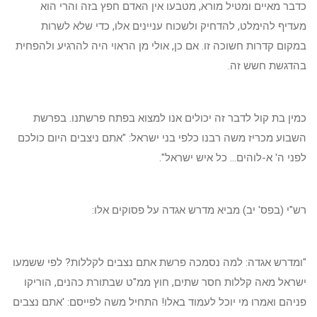
כדבר מאיים ומטיל מורא, מטבעו אין האדם חפץ בזה והרי הוא
מעדיף להימלט, להדחיק ולשכוח עניינים אלו, כדי שלא לשרות
במקום קדרות חשוכה זו. אם כן, אולי מן הראוי היה להרגיע ולהפחית
בהדגשת חשש זה.
כמין בת קול לדבר זה יכולים אנו למצוא בפתח פרשתנו. בפרשת
השבוע מכריז משה רבנו כלפי בני ישראל: "אתם ניצבים היום כולכם
לפני ה' א-לוהים... כל איש ישראל".
רש"י (בפס' יב) מביא מדרש אגדה על פסוקים אלו:
"ומדרש אגדה: למה נסמכה פרשת אתם נצבים לקללות? לפי ששמעו
ישראל מאה קללות חסר שתים, חוץ ממ"ט שבתורת כהנים, הוריקו
פניהם ואמרו מי יוכל לעמוד באלו! התחיל משה לפייסם: 'אתם נצבים