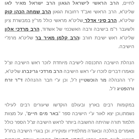
לחיים,
הרב הראשי לישראל הגאון הרב ישראל מאיר לאו
שליט"א, הרב הראשי ואב"ד רחובות הגאון
הרב שמחה הכהן קוק
שליט"א,
הרב סיני אדלר
שליט"א מראשי כולל מר"ץ במבשרת ציון
ולשעבר ר"מ בישיבה ורבה האשכנזי של אשדוד,
הרב מרדכי אלון
שליט"א ראש ישיבת חורב ו
הרב קלמן מאיר בר
שליט"א מרמ"י
הישיבה.
הנהלת הישיבה התכנסה לישיבה מיוחדת לזכר ראש הישיבה זצ"ל
ונאמרו דברים לזכרו ע"י ראש הישיבה
הרב מרדכי גרינברג
שליט"א,
יו"ר ההנהלה
מר הוכשטיין
ז"ל, וכן ע"י חבר ההנהלה
ד"ר זרח
ורהפטיג
ז"ל.
במקומות רבים בארץ ובעולם הוקדשו שיעורים רבים לעילוי
נשמתו,וכן יצא לאור ע"י הישיבה ספר "
באר מים חיים
", על מצוות
תלמוד תורה שהיתה החשובה ביותר לראש הישיבה זצ"ל הספר כולל
מאמרים בהלכה ובאגדה מתלמידיו ומוקיריו. וכן בוגרי הישיבה בחו"ל