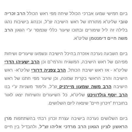
ביום חמישי שמעו אברכי הכולל שיחה מפי ראש הכולל
הרב זכריה
טובי
שליט"א מתורתו של ראש הישיבה זצ"ל, וכנהוג בישיבות נהגו
בלילה זה ליל שימורים ובתוכו שיעור כללי שנמסר ע"י הגאון
הרב
משה חיים דימנטמן
שליט"א.
ביום השבעה נערכה אזכרה בהיכל הישיבה ונשמעו שיעורים ושיחות
מפיהם של ראש הישיבה, המשגיח והרמי"ם וכן
הרב ישעיהו הדרי
שליט"א - אז ראש ישיבת הכותל,
הרב צפניה דרורי
שליט"א- ראש
הישיבה והרב הראשי בקרית שמונה, וכן שיעור מפי חתנו של ראש
הישיבה
הרב משה שמעון מיירניק
זצ"ל, ולימוד משניות ע"י בנו
הרב יוסף גולדוויכט
שליט"א, כל השיעורים והשיחות יצאו לאור
בחוברת "זיכרון חיים" שיצאה ליום השלושים.
ביום השלושים נערכה בישיבה עצרת זכרון רבתי בהשתתפות
מרן
הראשון לציון הגאון הרב מרדכי אליהו זצ"ל
, ולהבדיל בין חיים