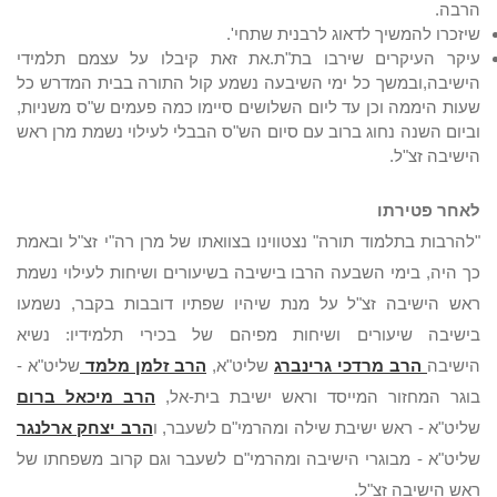
הרבה.
שיזכרו להמשיך לדאוג לרבנית שתחי'.
עיקר העיקרים שירבו בת"ת.את זאת קיבלו על עצמם תלמידי
הישיבה,ובמשך כל ימי השיבעה נשמע קול התורה בבית המדרש כל
שעות היממה וכן עד ליום השלושים סיימו כמה פעמים ש"ס משניות,
וביום השנה נחוג ברוב עם סיום הש"ס הבבלי לעילוי נשמת מרן ראש
הישיבה זצ"ל.
לאחר פטירתו
"להרבות בתלמוד תורה" נצטווינו בצוואתו של מרן רה"י זצ"ל ובאמת
כך היה, בימי השבעה הרבו בישיבה בשיעורים ושיחות לעילוי נשמת
ראש הישיבה זצ"ל על מנת שיהיו שפתיו דובבות בקבר, נשמעו
בישיבה שיעורים ושיחות מפיהם של בכירי תלמידיו: נשיא
הישיבה
הרב מרדכי גרינברג
שליט"א,
הרב זלמן מלמד
שליט"א -
בוגר המחזור המייסד וראש ישיבת בית-אל,
הרב מיכאל ברום
שליט"א - ראש ישיבת שילה ומהרמי"ם לשעבר, ו
הרב יצחק ארלנגר
שליט"א - מבוגרי הישיבה ומהרמי"ם לשעבר וגם קרוב משפחתו של
ראש הישיבה זצ"ל.