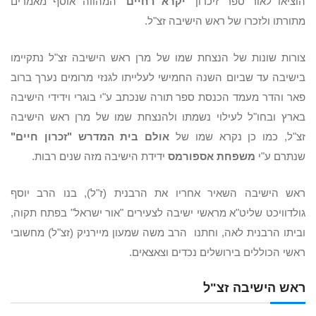
הוציאו לאור ספר זיכרון "
יקרא דחיים
" המהווה אוסף מאמרים
מתורתו ולזכרו של ראש הישיבה זצ"ל.
צורות שונות של הנצחת שמו של מרן ראש הישיבה זצ"ל נתקיימו
בישיבה עד שביום השנה החמישי לעלייתו לגנזי מרומים נערך ברוב
פאר והדר מעמד הכנסת ספר תורה שנכתב ע"י בוגרי וידידי הישיבה
בארץ ובחו"ל לעילוי נשמתו ולהנצחת שמו של מרן ראש הישיבה
זצ"ל, כמו כן נקרא שמו של
אולם בית המדרש "זכרון חיים"
שנתרם ע"י
משפחת אספורמס
ידידת הישיבה מזה שנים רבות.
ראש הישיבה השאיר אחריו את הרבנית (ז"ל), בנו הרב יוסף
גולדוויכט שליט"א מראשי ישיבה לצעירים "אור ישראל" בפתח תקוה,
וביתו הרבנית לאה, וחתנו הרב משה שמעון מיירניק (זצ"ל) מחשובי
ראשי הכוללים בירושלים נכדים וצאצאים.
ראש הישיבה זצ"ל