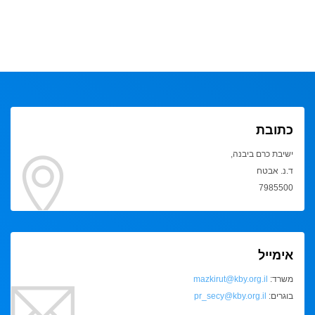
כתובת
ישיבת כרם ביבנה,
ד.נ. אבטח
7985500
אימייל
משרד:
mazkirut@kby.org.il
בוגרים:
pr_secy@kby.org.il