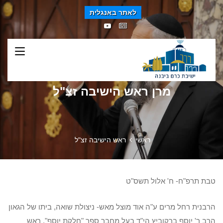
לאתר באנגלית
מרן ראש הישיבה זצ"ל
ראשי
ראש הישיבה זצ"ל
טבת תרפ"ח- ח' אלול תשס"ט
הרבנית רחל מרים ע"ה אוד מוצל מאש- ניצולת שואה, ביתו של הגאון
הרב ר' יוסף ברקוביץ הי"ד בעל מחבר ספר "חלקת יוסף", ראש