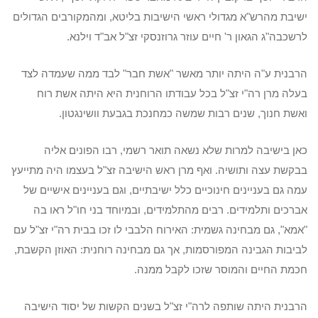
ישיבת מהרש"א מגדולי ראשי הישיבות בליטא, ומהמקורבים הגדולים
לרשכבה"ג הגאון ר' חיים עוזר גרוזנסקי זצ"ל אב"ד וילנא.
הרבנית ע"ה היתה יותר מאשר "אשת חבר" לבד ממה שעמדה לצד
בעלה מרן רה"י זצ"ל בכל עבודתו הרוחנית היא היתה אשת רוח
ואשת חנוך, שנים רבות שמשה כמחנכת בגבעת וושינגטון.
כאן בישיבה למרות שלא נשאה תואר רשמי, רבו הפונים אליה
בבקשת עצה ותושיה. ואף מרן ראש הישיבה זצ"ל בעצמו היה מתייעץ
עמה גם בעניינים חינוכיים כלל ישיבתיים, וגם בעניינים אישיים של
אברכים ותלמידים. רבים מהתלמידים, ובמיוחד בני חו"ל ראו בה
"אמא", גם מבחינה גשמית: האירוח הלבבי לו זכו בבית רה"י זצ"ל עם
לביבות הגבינה המפורסמות, אך גם מבחינה רוחנית: האוזן הקשבת,
חכמת החיים והמוסר שזכו לקבל ממנה.
הרבנית היתה שותפה לרה"י זצ"ל בשנים הקשות של יסוד הישיבה