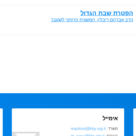
הפטרת שבת הגדול
הרב אברהם ריבלין, המשגיח הרוחני לשעבר
אימייל
משרד:
mazkirut@kby.org.il
בוגרים:
pr_secy@kby.org.il