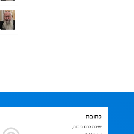
כתובת
ישיבת כרם ביבנה,
ד.נ. אבטח