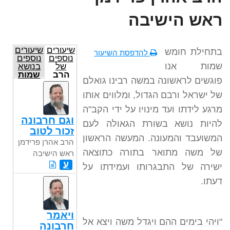
ראש הישיבה
שיעורים
שיעורים
בתחילת חומש
להדפסת השיעור
נוספים
נוספים
שמות אנו
של
בנושא
הרב
שמות
פוגשים לראשונה במשה רבינו גואלם
אהרן
פרידמן
של ישראל ורבם הגדול, ומלווים אותו
ראש
הישיבה
מרגע לידתו ועד מינויו על ידי הקב"ה
וגם חרבונה
להיות נושא בשורת הגאולה לעם
זכור לטוב
המשועבד והמעונה. המעשה הראשון
הרב אהרן פרידמן
של משה מתואר בתורה כתוצאה
ראש הישיבה
ע
ישירה של התבגרותו ועמידתו על
דעתו.
ויאמר
"ויהי בימים ההם ויגדל משה ויצא אל
חרבונה