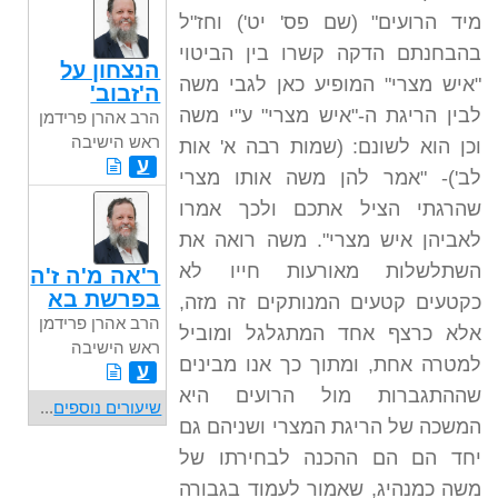
מיד הרועים" (שם פס' יט') וחז"ל
בהבחנתם הדקה קשרו בין הביטוי
הנצחון על
"איש מצרי" המופיע כאן לגבי משה
ה'זבוב'
לבין הריגת ה-"איש מצרי" ע"י משה
הרב אהרן פרידמן
ראש הישיבה
וכן הוא לשונם: (שמות רבה א' אות
ע
לב')- "אמר להן משה אותו מצרי
שהרגתי הציל אתכם ולכך אמרו
לאביהן איש מצרי". משה רואה את
השתלשלות מאורעות חייו לא
ר'אה מ'ה ז'ה
בפרשת בא
כקטעים קטעים המנותקים זה מזה,
הרב אהרן פרידמן
אלא כרצף אחד המתגלגל ומוביל
ראש הישיבה
למטרה אחת, ומתוך כך אנו מבינים
ע
שההתגברות מול הרועים היא
שיעורים נוספים
...
המשכה של הריגת המצרי ושניהם גם
יחד הם הם ההכנה לבחירתו של
משה כמנהיג, שאמור לעמוד בגבורה