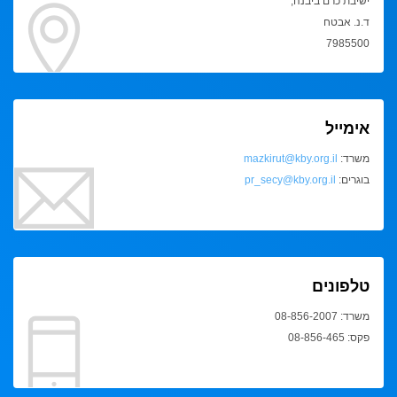
ישיבת כרם ביבנה,
ד.נ. אבטח
7985500
אימייל
משרד:
mazkirut@kby.org.il
בוגרים:
pr_secy@kby.org.il
טלפונים
משרד: 08-856-2007
פקס: 08-856-465