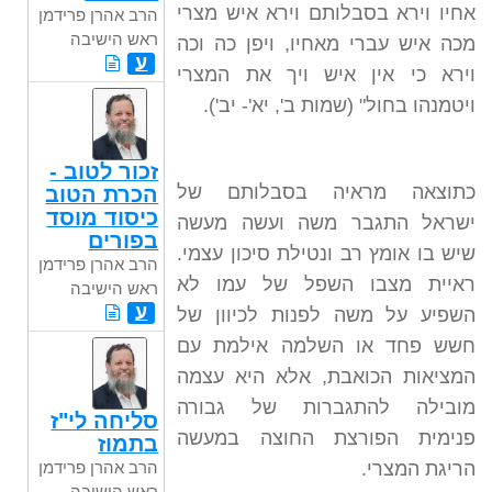
אחיו וירא בסבלותם וירא איש מצרי
הרב אהרן פרידמן
ראש הישיבה
מכה איש עברי מאחיו, ויפן כה וכה
ע
וירא כי אין איש ויך את המצרי
ויטמנהו בחול" (שמות ב', יא'- יב').
זכור לטוב -
כתוצאה מראיה בסבלותם של
הכרת הטוב
כיסוד מוסד
ישראל התגבר משה ועשה מעשה
בפורים
שיש בו אומץ רב ונטילת סיכון עצמי.
הרב אהרן פרידמן
ראיית מצבו השפל של עמו לא
ראש הישיבה
ע
השפיע על משה לפנות לכיוון של
חשש פחד או השלמה אילמת עם
המציאות הכואבת, אלא היא עצמה
מובילה להתגברות של גבורה
סליחה לי"ז
פנימית הפורצת החוצה במעשה
בתמוז
הריגת המצרי.
הרב אהרן פרידמן
ראש הישיבה