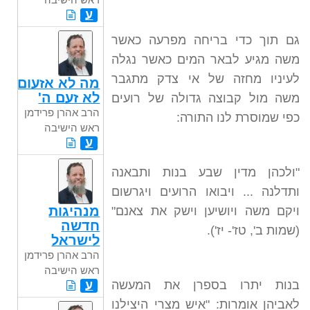
ע
גם תוך כדי בריחה מפרעה כאשר
משה מגיע לבאר המים כאשר נגלה
לעיניו מחזה של אי צדק מתגבר
מה לא אזעום
לא זעם ה'
משה מול קבוצה גדולה של רועים
הרב אהרן פרידמן
כפי שמוסרת לנו התורה:
ראש הישיבה
ע
"ולכהן מדין שבע בנות ותבאנה
ותדלנה ... ויבואו הרועים ויגרשום
מנהיגות
ויקם משה ויושיען וישק את צאנם"
חדשה
(שמות ב', טז'- יז').
לישראל
הרב אהרן פרידמן
ראש הישיבה
בנות יתרו בספרן את המעשה
ע
לאביהן אומרות: "איש מצרי היצילנו