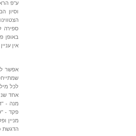
ע"פ הראי
וסיון ה
הצטווינ
ספירה ל
באופן פש
אין עניי
אפשר לו
שמתייחסו
לכל מילה
אחד שניי
מנה - "
פקד - "ש
מניין ופ
הדגשת כל