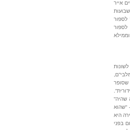
ם אייר
בועות
 לספור
 לספור
וממילא
לשונות
לבי"ם,
 שסופר
ורית".
 שהיה"
 "שהוא
רה היא
ם בפני