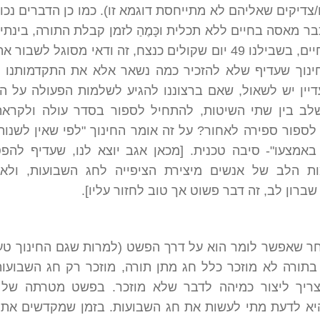
צדיקים שאליהם לא מתייחסת דוגמא זו). כמו כן הדברים נכונ
ר מאסה בחיים ללא תכלית וכָּמֶהַ לזמן קבלת התורה, בינתיים
הם לא חיים, בשבילנו 49 יום שקולים כנצח, זה ודאי מסוגל לשבור
ינוך שעדיף שלא להזכיר כמה נשאר אלא את התקדמותנו יו
דיין יש לשאול, שאם ברצוננו להגיע לשלמות הפעולה על ה
שלב בין שתי השיטות, להתחיל לספור בסדר עולה ולקרא
לספור ספירה לאחור? על זה אומר החינוך "לפי שאין לשנו
באמצעו"- סיבה טכנית. [מכאן אגב יוצא לנו, שעדיף להפ
ת הלב של אנשים מיצירת הציפייה לחג השבועות, ולא 
ברון לב, זה דבר פשוט אך טוב לחזור עליו].
חר שאפשר לומר הוא על דרך הפשט (למרות שגם החינוך טע
בתורה לא מוזכר כלל חג מתן תורה, מוזכר רק חג השבועו
ריך ליצור כמיהה לדבר שלא מוזכר. בפשט מטרתה של 
יא לדעת מתי לעשות את חג השבועות. בזמן שמקדשים את