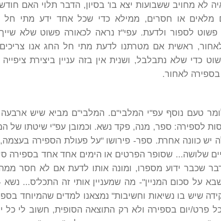
ה לא מחויב ששבועות יצא בו' בסיון, הדבר תלוי האם חודשי
ם מלאים או חסרים, ממילא כדי שכל אחד ידע מתי חל ש
ו פשוט לספור ולדעת. עפי"ז נראה לכאורה פשוט שלא שייך
אחור, ראשית אם מטרתנו לדעת מתי חל החג אנו צריכים
וט כדי שלא נתבלבל, ושנית אין בזה עניין ביצירת ציפייה 
ן בספירה לאחור.
מר טעם נוסף עפ"י המלבי"ם. המלבי"ם מביא שיש ארבעה 
ת לספירה: ספר, מנה, פקד נשא. וכמובן עפ"י שיטתו של המ
 יש כוונה אחרת. ספר- פירושו "על פעולת הספירה בעצמה,
ם שלושה... שסופר הפרטים או הימים אחד אחד בספירה סיד
דבר שכבר ידוע מספרו, ומונה אותו לדעת אם לא חסר ממה
בא על סכום המניין"- מה שמעניין אותי זה התכל'ס... נשא -
קידה שיש בו נשיאות וחשיבות" נמצאנו למדים שהמיוחד בספי
 פרט/יום בספירה ולא רק התוצאה הסופית, חשוב לי כל יו