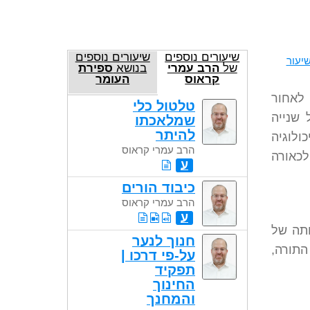
שיעורים נוספים
שיעורים נוספים
יעור
של
הרב עמרי
בנושא
ספירת
קראוס
העומר
 לאחור
טלטול כלי
 שנייה
שמלאכתו
להיתר
ולוגיה
הרב עמרי קראוס
לכאורה
ע
כיבוד הורים
הרב עמרי קראוס
ע
ותה של
חנוך לנער
התורה,
על-פי דרכו |
תפקיד
החינוך
והמחנך