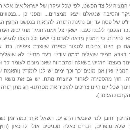
המצוה על צד הפשט, לפי שכל עיקרן של ישראל אינו אלא הת
קר והסיבה שנגאלנו ויצאו ממצרים... ומפני כן ...נצטווינו
"ט של פסח עד יום נתינת התורה, להראות בנפשנו החפץ הג
בד הנכסף ללבנו כעבד ישאף צל וימנה תמיד מתי יבוא העת
א לחירות. כי המניין מראה לאדם כי ישעו וכל חפצו להגיע א
אם כן היינו צריכים לספור ספירה שיוצרת ציפייה, כמו 
 בצבא תמיד שואלים "כמה עוד?" ו"עד מתי?" לא שואלים
וך בעצמו הרגיש בשאלה וכתב "וזה שאנו מונים לעומר 'כך וכ
המניין ואין אנו מונים 'כך וכך ימים יש לנו לזמן'"? (והאמת 
דה, חוץ מהספירה לאחור שיוצרת מתח, יש גם את נושא ה
נוך שכל יום היינו צריכים להזכיר את מטרתנו- חג מתן תורה 
הקרבת העומר).
חינוך תובן למי שעכשיו התגייס, תשאל אותו כמה זמן נש
 שלא סופרים, דברים כאלה מכניסים אולי לדיכאון (חו