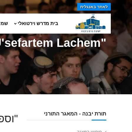
לאתר באנגלית
בית מדרש וירטואלי
שמי
"U'sefartem Lachem...."
תורת יבנה - המאגר התורני
"וספ
חיפוש במאגר