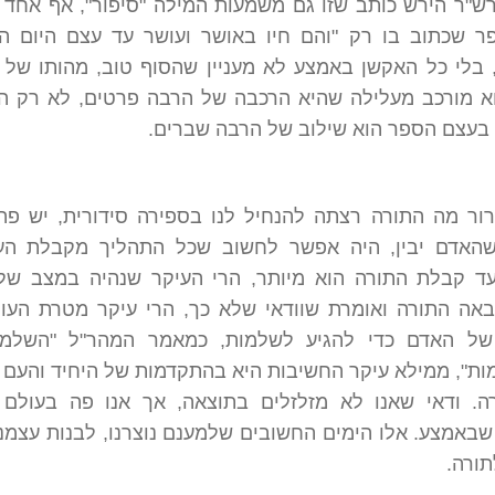
רש"ר הירש כותב שזו גם משמעות המילה "סיפור", אף אחד 
ר שכתוב בו רק "והם חיו באושר ועושר עד עצם היום הז
בלי כל האקשן באמצע לא מעניין שהסוף טוב, מהותו של 
א מורכב מעלילה שהיא הרכבה של הרבה פרטים, לא רק ה
 בעצם הספר הוא שילוב של הרבה שברים.
רור מה התורה רצתה להנחיל לנו בספירה סידורית, יש פ
האדם יבין, היה אפשר לחשוב שכל התהליך מקבלת הע
עד קבלת התורה הוא מיותר, הרי העיקר שנהיה במצב של
באה התורה ואומרת שוודאי שלא כך, הרי עיקר מטרת העו
של האדם כדי להגיע לשלמות, כמאמר המהר"ל "השלמו
ת", ממילא עיקר החשיבות היא בהתקדמות של היחיד והעם
ה. ודאי שאנו לא מזלזלים בתוצאה, אך אנו פה בעולם 
באמצע. אלו הימים החשובים שלמענם נוצרנו, לבנות עצמנו
תורה.