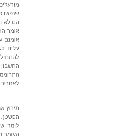
מורעלים/
שנפשו כב
אומר הח
אומנם ע
עלינו ל
להתחיל 
החשבון 
התרוממו
לאחרים ש
תירוץ א
הפשט). 
לומר שצ
העומר ה