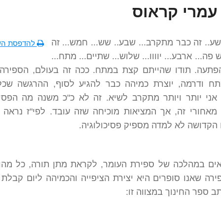
עמרי קראוס
ע.. זה כבר מתקרב... שבע.. שש... חמש... זה
להדפסת הש
ה... ארבע... יוווו... שלוש... שתיים... מתח...
פתעה. תודו שהייתם קצת במתח. ככה זה בעולם, הספירה
תח ודרמה, יוצרת כמיהה כבר להגיע לסוף, ההרגשה שכל
אני יותר ויותר מתקרב לשיא. זה לא כ"כ משנה מה הפסיכ
מאחורי זה, אך המציאות מוכיחה שזה עובד. לפי"ז נראה 
 הקדושה לא למדה מספיק פסיכולוגיה.
אים במהלכה של ספירת העומר, לקראת מתן תורה, כל מה
רה שאנו סופרים היא יצירת הציפייה והכמיהה ליום קבלת 
ב ספר החינוך במצווה זו: