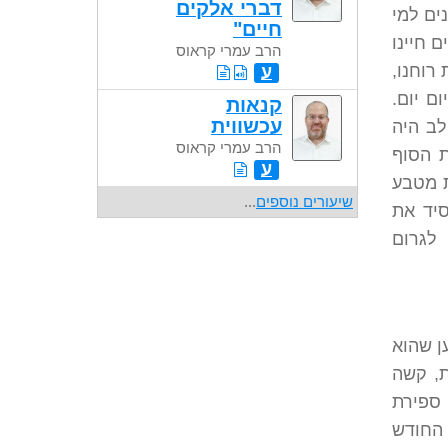
דברי אלקים
ים למי
חיים"
 חיינו
הרב עמרי קראוס
 את רוחנו,
ע
ם יום.
קנאות
עכשווית
לב היה
הרב עמרי קראוס
ת הסוף
ע
ת מטבע
שיעורים נוספים
...
סיד את
לגרום
ן שהוא
ת, קשה
ספירת
 החודש