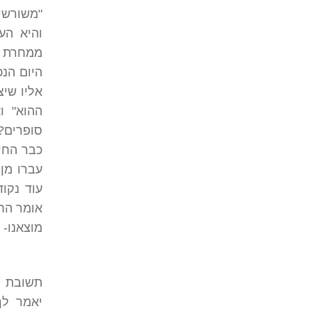
"משורשי 
והיא העי
ממחרת יו
היום הנכ
אליו שיצ
ההוא" ו
סופרים?
כבר החינ
עברו מן 
עוד נקו
אומר החי
מוצאנו- 
תשובת ה
יאמר לך