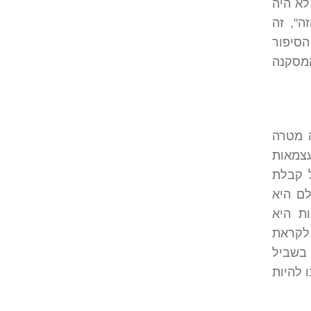
לא היה
ה", זה
הסיפור
מסקנה
ה מטרה
צמאות
 קבלת
לם היא
ת היא
 לקראת
בשביל
 להיות