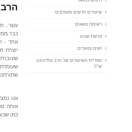
הרב 
שיעורים חדשים ומומלצים
רשימת נושאים
עשר.. תש
כבר ממש פ
פרשת שבוע
אחד - ה
חגים ומועדים
יוצרת מ
שעוברת 
ספריית השיעורים של הרב גולדוויכט
זצ"ל
שעומדת 
שתורתנו
אנו נמצ
אותה ספי
כמו שכות