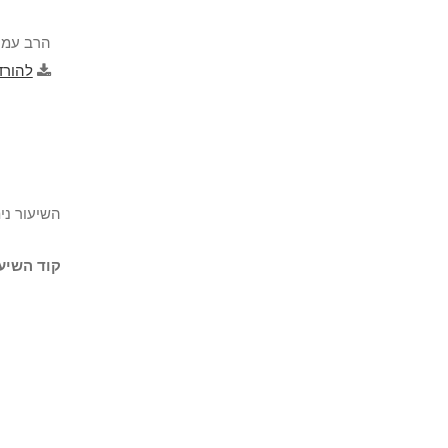
הרב עמרי
להורד
השיעור נית
קוד השיעו