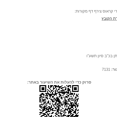
 קראוס צירף דף מקורות:
ת הקובץ
ן בכ"ב סיון תשע"ו
ר:
7131
סרוק כדי להעלות את השיעור באתר: