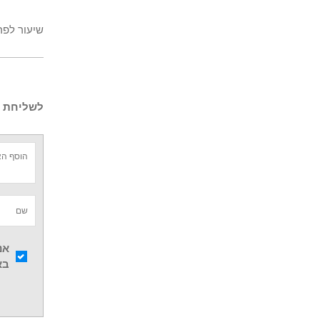
שיעור לפר
לשליחת ש
אנ
בא