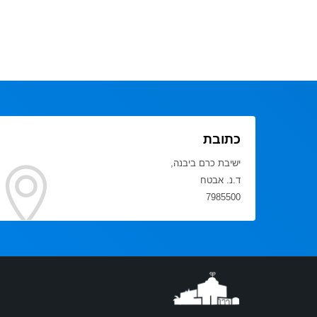
כתובת
ישיבת כרם ביבנה,
ד.נ. אבטח
7985500