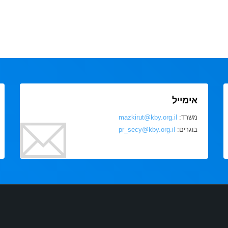
אימייל
משרד:
mazkirut@kby.org.il
בוגרים:
pr_secy@kby.org.il