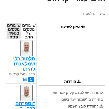
שיעורים לפסח
שיעורים
שיעורים
האזן לשיעור
נוספים
נוספים
של
בנושא
הרב
פסח
עמרי
קראוס
טלטול כלי
שמלאכתו
להיתר
הרב עמרי קראוס
ע
הורדות
להורדה יש לבצע קליק ימני ואז
בחירה ב "שמור יעד בשם...":
"וספרתם
להורדת קובץ השמע
לכם..."