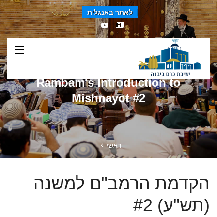
לאתר באנגלית
Rambam's Introduction to
Mishnayot #2
ראשי
הקדמת הרמב"ם למשנה
(תש"ע) #2