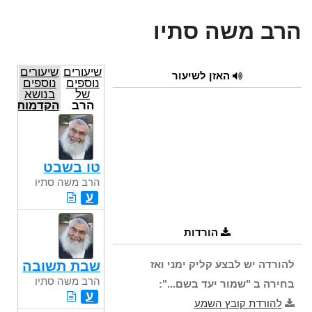
הרב משה סתיו
שיעורים
שיעורים
האזן לשיעור
נוספים
נוספים
של
בנושא
הרב
הקדמות
משה
הרמב"ם
סתיו
תש"ע
טו בשבט
הרב משה סתיו
ע
הורדות
להורדה יש לבצע קליק ימני ואז
שבת תשובה
הרב משה סתיו
בחירה ב "שמור יעד בשם...":
ע
להורדת קובץ השמע