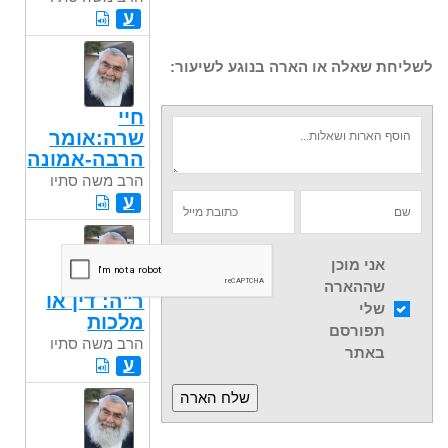
ע
לשליחת שאלה או הארה בנוגע לשיעור:
חיי
שרה:אומר
הרבה-אמונה
הרב משה סתיו
ע
אני מוכן
שההארה
ר"ה: דין או
שלי
מלכות
תפורסם
הרב משה סתיו
באתר
ע