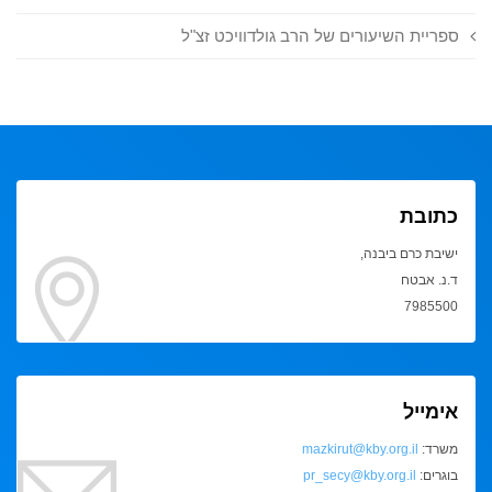
ספריית השיעורים של הרב גולדוויכט זצ"ל
כתובת
ישיבת כרם ביבנה,
ד.נ. אבטח
7985500
אימייל
משרד:
mazkirut@kby.org.il
בוגרים:
pr_secy@kby.org.il