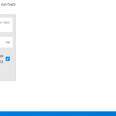
לשליחת ש
אנ
בא