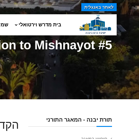
לאתר באנגלית
בית מדרש וירטואלי
שמי
on to Mishnayot #5
תורת יבנה - המאגר התורני
הקדמ
חיפוש במאגר