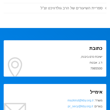
ספריית השיעורים של הרב גולדוויכט זצ"ל
כתובת
ישיבת כרם ביבנה,
ד.נ. אבטח
7985500
אימייל
משרד:
mazkirut@kby.org.il
בוגרים:
pr_secy@kby.org.il