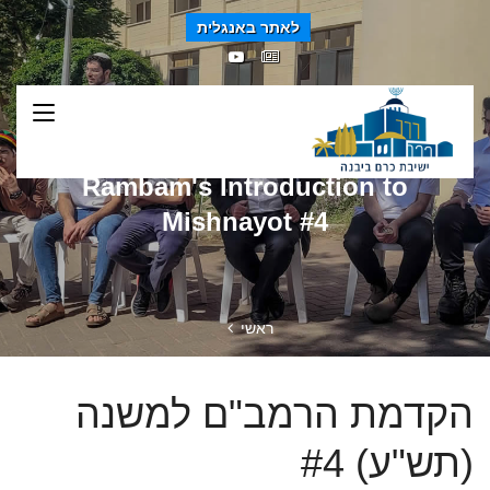
לאתר באנגלית
Rambam's Introduction to
Mishnayot #4
ראשי
הקדמת הרמב"ם למשנה
(תש"ע) #4