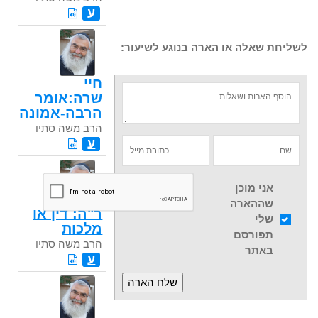
ע
לשליחת שאלה או הארה בנוגע לשיעור:
חיי
שרה:אומר
הרבה-אמונה
הרב משה סתיו
ע
אני מוכן
שההארה
ר"ה: דין או
שלי
מלכות
תפורסם
הרב משה סתיו
באתר
ע