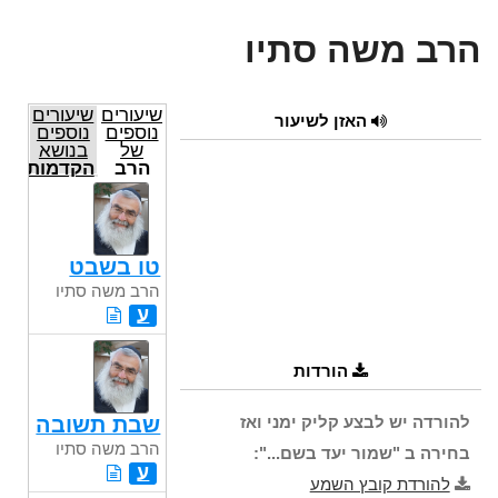
הרב משה סתיו
שיעורים
שיעורים
האזן לשיעור
נוספים
נוספים
של
בנושא
הרב
הקדמות
משה
הרמב"ם
סתיו
תש"ע
טו בשבט
הרב משה סתיו
ע
הורדות
להורדה יש לבצע קליק ימני ואז
שבת תשובה
הרב משה סתיו
בחירה ב "שמור יעד בשם...":
ע
להורדת קובץ השמע