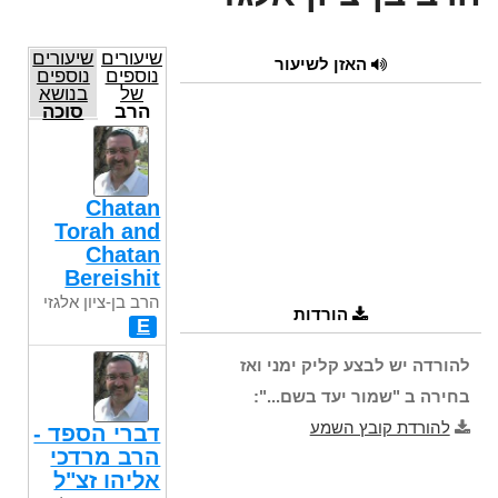
שיעורים
שיעורים
האזן לשיעור
נוספים
נוספים
של
בנושא
הרב
סוכה
בן-ציון
אלגזי
Chatan
Torah and
Chatan
Bereishit
הרב בן-ציון אלגזי
הורדות
E
להורדה יש לבצע קליק ימני ואז
בחירה ב "שמור יעד בשם...":
להורדת קובץ השמע
דברי הספד -
הרב מרדכי
אליהו זצ"ל