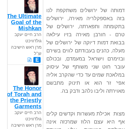
דמותה של ירושלים משתקפת לנו
The Ultimate
בזה באספקלריה מאירה, ירושלים
Goal of the
בתקומתה ותפארתה, ירושלים של
Mishkan
טרם - חורבן מאירה בזיו עילאה
הרב חיים יעקב
גולדוויכט
בבואת דמות דיוקה של ירושלים של
מרן ראש הישיבה
מעלה, כהנים בעבודתם לווים בשירם
זצ"ל
ובזימרם וישראל במעמדם, ובכולם
E
עובר חוט שני משותף של עיסוק
במלאכת שמים עד כדי שהקרב אליה
אפי' זר הוא או תינוק מתבשם
The Honor
מאוירתה וליבו נלהב ודבק בה.
of Torah and
the Priestly
Garments
הרב חיים יעקב
מצות אכילת מעשרות וקדשים קלים
גולדוויכט
אף היא עצם הלוז שמרכזה אינה
מרן ראש הישיבה