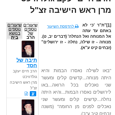
מרן ראש הישיבה זצ"ל
שיעורים
שיעורים
[1]
"ת"ר 'כי לא
להדפסת השיעור
נוספים
נוספים
באתם עד עתה
של
בנושא
אל המנוחה ואל הנחלה' (דברים יב, ט).
הרב
בית
חיים
המקדש
מנוחה - זו שילה, נחלה - זו ירושלים"
יעקב
והקרבנות
(זבחים קיט ע"א).
גולדוויכט
מרן
ראש
תיבה של
הישיבה
חסד
זצ"ל
"באו לשילה נאסרו הבמות והיא
הרב חיים יעקב
גולדוויכט
היתה מנוחה...קדשים קלים ומעשר
מרן ראש הישיבה
שני נאכלים בכל הרואה...באו
זצ"ל
לירושלים נאסרו הבמות...והיא היתה
ע
נחלה...קדשים קלים ומעשר שני
נאכלים לפנים מן החומה" (משנה
זבחים קיב ע"ב).