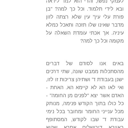
לעמקי נפשו, והרי הוא למד ליראה
ובא לידי תלמוד. וכל כך למה? "בן
פורת עלי עין" עין שלא רצתה לזון
מדבר שאינו שלו תזכה ותאכל כמלא
עיניה. אך אכתי עומדת השאלה על
מקומה וכל כך למה?
באים אנו לסודם של דברים
מהסתכלות ממבט שונה, שתי דרכים
ישנן בעבודת ד' ושתיהן צריכות זו לזו,
ואי לאו הא לא קיימא הא. האחת -
האדם אשר יצא "לפנים מן החומה" -
כל כולו בתוך הקודש פנימה, מנותק
מכל ענייני החומר ומחובר בכל נימי
עבודת ד' שבו לקודש, המסתופף
באוירא דירושלים אתרא שהוא