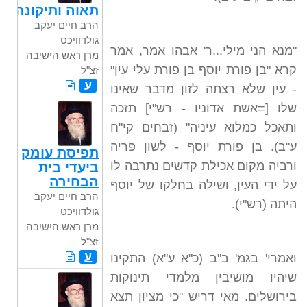
תאוה ותיקונה
הרב חיים יעקב
גולדוויכט
"מנא הני מילי...ר' אבהו אמר, אמר
מרן ראש הישיבה
קרא "בן פורת יוסף בן פורת עלי עין"
זצ"ל
ע
- עין שלא רצתה לזון מדבר שאינו
שלו [=אשת אדוניו - רש"י] תזכה
ותאכל כמלוא עיניה" (זבחים קי"ח
ע"ב). בן פורת יוסף - לשון פריה
תפיסת עומק
ורביה מקום אכילת קדשים נתרבה לו
ביעדי בית
הבחירה
על ידי העין, ושילה בחלקו של יוסף
הרב חיים יעקב
היתה (רש"י).
גולדוויכט
מרן ראש הישיבה
זצ"ל
ע
ואמרי' בגמ' ב"ב (כ"א ע"א) התקינו
שיהיו מושיבין מלמדי תינוקות
בירושלים. מאי דריש "כי מציון תצא