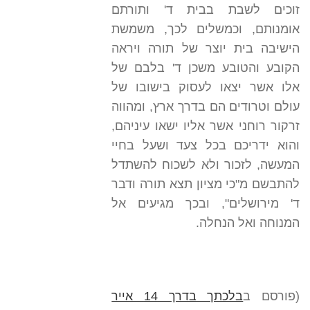
זוכים לשבת בבית ד' ותורתם
אומנותם, וכמשלים לכך, משמשת
הישיבה בית יוצר של תורה ויראה
הקובע והטובע משכן ד' בלבם של
אלו אשר יצאו לעסוק בישובו של
עולם וטרודים הם בדרך ארץ, ומהווה
זרקור רוחני אשר אליו ישאו עיניהם,
והוא ידריכם בכל צעד ושעל בחיי
המעשה, לזכור ולא לשכוח להשתדל
להתבשם מ"כי מציון תצא תורה ודבר
ד' מירושלים", ובכך מגיעים אל
המנוחה ואל הנחלה.
(פורסם ב
בלכתך בדרך 14 אייר