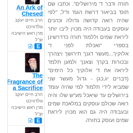
תורה ודבר ד' מירושלים". וכתבו שם
An Ark of
תוס' בביאור דרשת הגמ' וז"ל, "לפי
Chesed
שהיה רואה קדושה גדולה וכהנים
הרב חיים יעקב
גולדוויכט
עוסקים בעבודה היה מכוין ליבו יותר
מרן ראש הישיבה
ליראת שמים וללמוד תורה כדדרשינן
זצ"ל
בספרי "ואכלת לפני ד'
E
אלוקיך...מעשר דגנך תירושך ויצהרך
ובכורות בקרך וצאנך ולמען תלמד
ליראה את ד' אלוקיך כל הימים"
The
(דברים יג,כג) - גדול מעשר שני
Fragrance of
שמביא לידי תלמוד למי שהיה עומד
a Sacrifice
הרב חיים יעקב
בירושלים עד שיאכל מע"ש שלו והיה
גולדוויכט
רואה שכולם עוסקים במלאכת שמים
מרן ראש הישיבה
ובעבודה היה גם הוא מכוין ליראת
זצ"ל
שמים ועוסק בתורה.
E