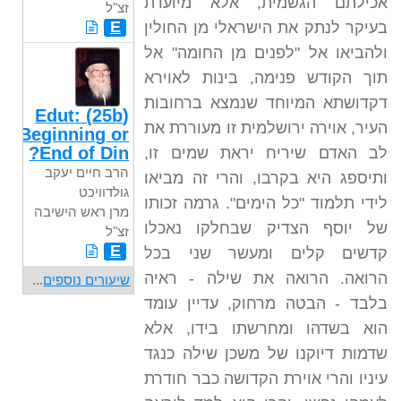
אכילתם הגשמית, אלא מיועדת
זצ"ל
E
בעיקר לנתק את הישראלי מן החולין
ולהביאו אל "לפנים מן החומה" אל
תוך הקודש פנימה, בינות לאוירא
דקדושתא המיוחד שנמצא ברחובות
(25b) Edut:
העיר, אוירה ירושלמית זו מעוררת את
Beginning or
End of Din?
לב האדם שיריח יראת שמים זו,
הרב חיים יעקב
ותיספג היא בקרבו, והרי זה מביאו
גולדוויכט
לידי תלמוד "כל הימים". גרמה זכותו
מרן ראש הישיבה
של יוסף הצדיק שבחלקו נאכלו
זצ"ל
E
קדשים קלים ומעשר שני בכל
הרואה. הרואה את שילה - ראיה
שיעורים נוספים
...
בלבד - הבטה מרחוק, עדיין עומד
הוא בשדהו ומחרשתו בידו, אלא
שדמות דיוקנו של משכן שילה כנגד
עיניו והרי אוירת הקדושה כבר חודרת