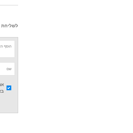
לשליחת ש
אנ
בא