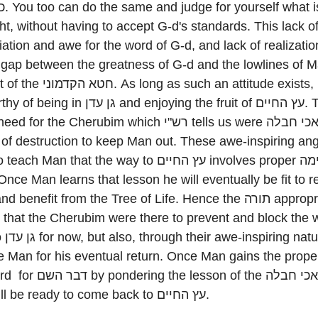
is wrong
ht, without having to accept G-d's standards. This lack o
ation and awe for the word of G-d, and lack of realizatio
e gap between the greatness of G-d and the lowlines of 
ng as such an attitude exists, Man is
 גן עדן and enjoying the fruit of עץ החיים. There
or the Cherubim which רש"י tells us were מלאכי חבלה -
 of destruction to keep Man out. These awe-inspiring ang
h Man that the way to עץ החיים involves proper אימה
s that the Cherubim were there to prevent and block the 
 nature,
e Man for his eventual return. Once Man gains the proper
g the lesson of the מלאכי חבלה,
Man will be ready to come back to עץ החיים.