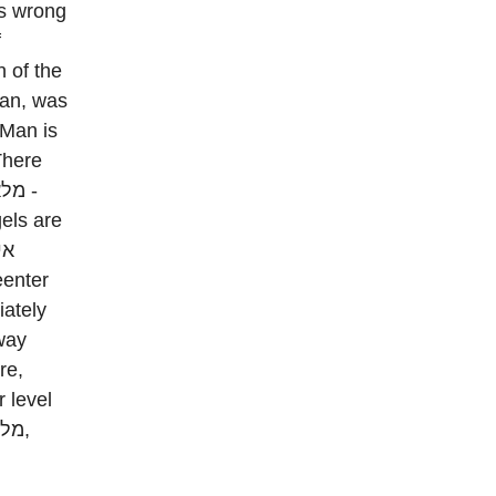
f
n of the
Man, was
els are
way
 level