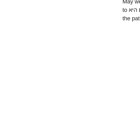
May we 
to עץ חיים היא of תורה, and thus help rectify all of G-d's world so that