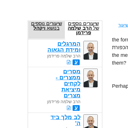
שיעורים נוספים
שיעורים נוספים
יעור
של
הרב שלמה
בנושא
ויקהל
פרידמן
the form of 
המרגלים
 הכפורת
ומידת הגאוה
the me
הרב שלמה פרידמן
ע
them?
מסרים
ממצרים -
לקחים
מיציאת
מצרים
הרב שלמה פרידמן
ע
לב מלך ביד
ה'