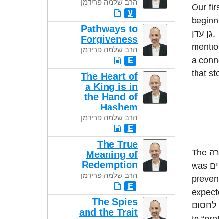
הרב שלמה פרידמן
Our first e
ע
beginning of ספר בראשית with the Che
Pathways to
גן עדן. Being that these are the only two places that Cherubim are
Forgiveness
mentioned in the חומש, it is
הרב שלמה פרידמן
E
a conn
The Heart of
a King is in
the Hand of
Hashem
הרב שלמה פרידמן
E
The True
The תורה tells us that the role of the Cherubim at the entrance of גן עדן
Meaning of
Redemption
was לשמור את דרך עץ החיים. In light of the fact that their job was to
הרב שלמה פרידמן
prevent אדם and חוה from eating from the עץ החיים, we m
E
expected the תורה to tell us that
The Spies
לחסום - to "block" the way to the Tree of Life. Why is the word לשמור -
and the Trait
to “pro