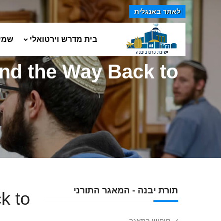
לאתר באנגלית
בית מדרש וירטואלי
שמי
he Way Back to עץ החיים
תורת יבנה - המאגר התורני
עץ הח
חיפוש במאגר