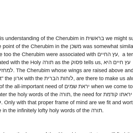
understanding of the Cherubim in בראשית we might suggest
t of the Cherubim in the משכן was somewhat similar. After
 too the Cherubim were associated with עץ החיים, a term
he Holy תורה as the פסוק tells us, עץ חיים היא
wings are raised above and
לו, are there to make us always
 all-important need of יראת שמים when we come to
 holy words of the תורה, the need for יראתו קודמת
y to
partake in the infinitely lofty holy words of the תורה.