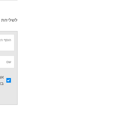
לשליחת :
אנ
בא