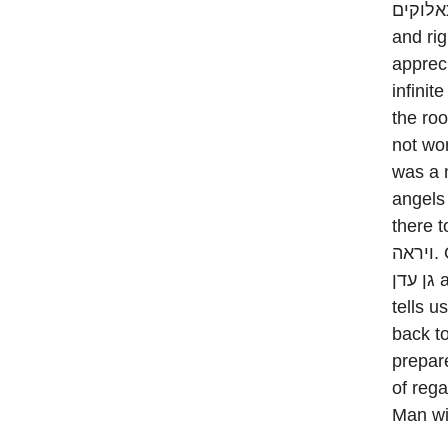
כאלוקים. You too can do the same and judge for yourself what 
and rig
appreci
infinit
the root of the חטא הקדמוני. As lo
not worthy of being in
was a need f
angels
there to teac
ויראה. Once Man learns that lesson he will eventually be fit to reenter
גן עדן and benefit from the Tree of Life. Hence the תורה appropriately
tells u
back to גן עדן for now, but also, through their awe-inspiring
prepar
of regard for דבר השם by ponderin