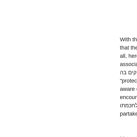
With this 
that the poin
all, here
associated with t
למחזיקים בה. The Cherubim whose 
"protect" the ארון with the חות הברית
aware of the
encounter the
לחכמתו. Only with that proper frame of mind are we fit and worth