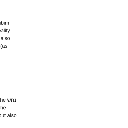
ubim
 also