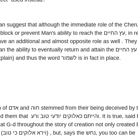
n suggest that although the immediate role of the Cher
ck or prevent Man's ability to reach the עץ החיים, in reality
ve an additional and almost opposite role as well . They
the ability to eventually return and attain the עץ החיים (as
we'll explain) and thus the word לשמור is in fact in place.
ng deceived by the נחש
והייתם כאלוקים יודעי טו. It is true, said the
oo can be