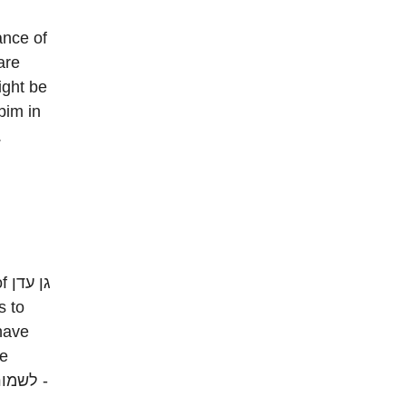
bim in
function in the משכן.