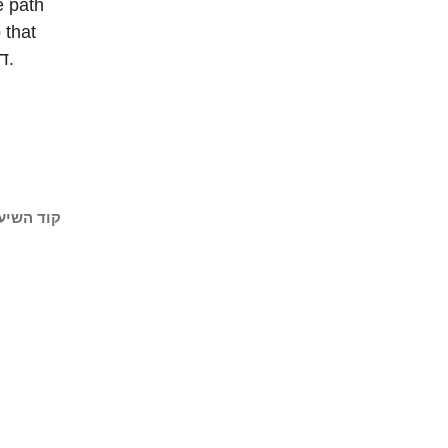
e path
the path will be cleared for the return of Mankind to דרך עץ החיים.
קוד השיע: