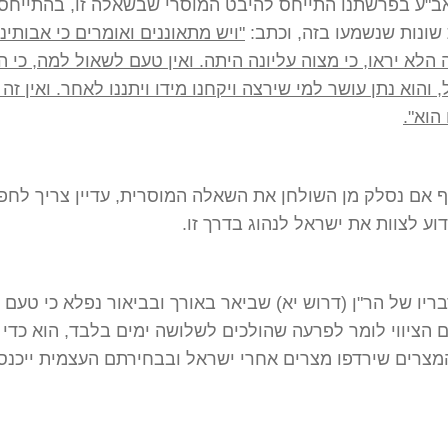
ב"ע בפרשתנו התייחס להיבט המוסרי שבשאלה זו, בהתייחסו
שונות שנשמעו בזה, וכתב:
"ויש מתאוננים ואומרים כי אבותינו
ה הלא יראו, כי מצוה עליונה היתה. ואין טעם לשאול למה, כי 
 והוא נתן עושר למי שירצה ויקחנו מידו ויתננו לאחר. ואין זה ר
הוא".
 אם נסלק מן השולחן את השאלה המוסרית, עדיין צריך לח
וע לצוות את ישראל לנהוג בדרך זו.
בריו של הר"ן (דרוש יא) שביאר באורך ובביאור נפלא כי טעם 
גם הציווי לומר לפרעה שהולכים לשלושה ימים בלבד, הוא כדי 
מצרים שירדפו מצרים אחרי ישראל ובבחירתם העצמית ייכנס