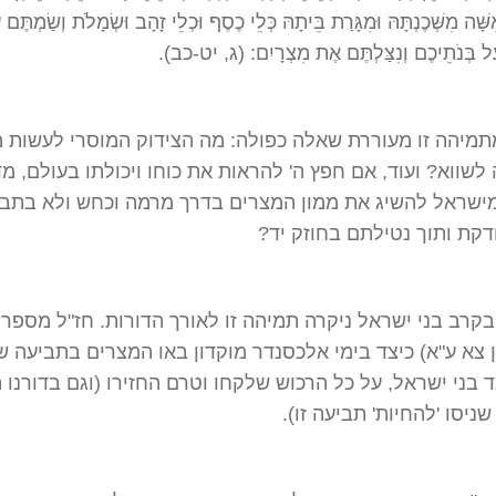
שָּׁה מִשְּׁכֶנְתָּהּ וּמִגָּרַת בֵּיתָהּ כְּלֵי כֶסֶף וּכְלֵי זָהָב וּשְׂמָלֹת וְשַׂמְתֶּם 
עַל בְּנֹתֵיכֶם וְנִצַּלְתֶּם אֶת מִצְרָיִם: (ג, יט-כב).
תמיהה זו מעוררת שאלה כפולה: מה הצידוק המוסרי לעשות 
לשווא? ועוד, אם חפץ ה' להראות את כוחו ויכולתו בעולם, מד
ישראל להשיג את ממון המצרים בדרך מרמה וכחש ולא בתבי
דקת ותוך נטילתם בחוזק יד?
קרב בני ישראל ניקרה תמיהה זו לאורך הדורות. חז"ל מספרי
 צא ע"א) כיצד בימי אלכסנדר מוקדון באו המצרים בתביעה של
 בני ישראל, על כל הרכוש שלקחו וטרם החזירו (וגם בדורנו ה
ניסו 'להחיות' תביעה זו).