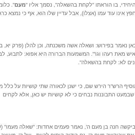
חידי, בו הוראתו "לקחת בהשאלה", נסמך אליו "
מעם
". כלומ
ץ אינו עוד עמו (אצלו), אבל עדיין שלו הוא, אף כי נמצא כר
כאן נאמר בפירוש: ושאלה אשה משכנתה, וכן להלן (פרק יא, ב)
איש מאת רעהו וגו'". המשמעות הברורה היא אפוא: לתבוע, לב
נים לא: לקחת בהשאלה".
סיף הרש"ר הירש שם, כי ישנן לכאורה שתי קושיות על כלל 
שבמעט התבוננות נבחים כי לא קושיות יש כאן, אלא לקחים
יקשה חנה בן מעם ה', נאמר פעמים אחדות: "שאלה מעמו" (