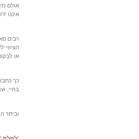
אולם נדמ
איננו ידו
רבים מאו
הציווי '
או לבקש
כך כתבו 
בחיי, ועו
וביתר הר
"
למלת "