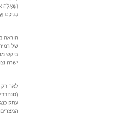
וְשָׁאֲלָה אִ
בְּנֵיכֶם וְ
הוראה מ
של רמיה 
ביקש ממ
ישרה וצו
לאר רק ב
(סנהדרין
עתק כנגד
המצרים ש