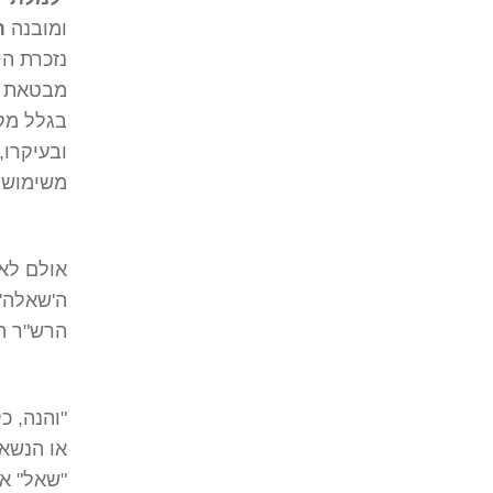
ומובנה
ת
נזכרת הי
מבטאת המ
בגלל מקר
ובעיקרו,
משימוש -
ה'שאלה' 
הרש"ר ה
"והנה, כ
או הנשאל
"שאל" אל