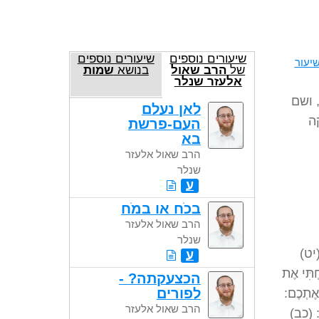
שיעורים נוספים
שיעורים נוספים
יעור
של
הרב שאול
בנושא
שמות
אלעזר שנלר
 ושם
לאן נעלם
ה
העם-פרשת
בא
הרב שאול אלעזר
שנלר
ע
בכֹח או במֹח
הרב שאול אלעזר
שנלר
יט)
ע
חְתִּי אֶת
הכצעקתה? -
לפורים
 אֶתְכֶם:
הרב שאול אלעזר
ם: (כב)