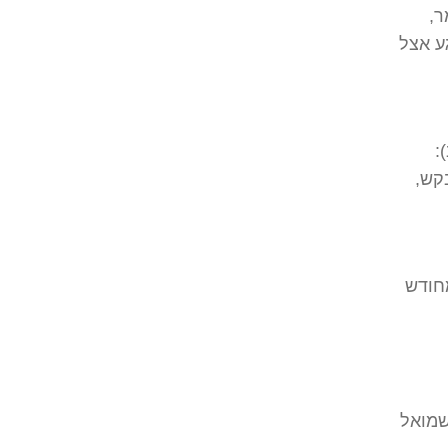
ר,
גע אצל
:
קש,
מחודש
שמואל