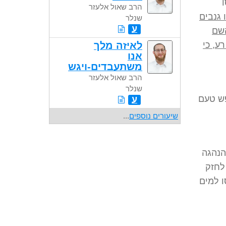
הרב שאול אלעזר
 גנבים
שנלר
ע
השם
ע, כי
לאיזה מלך
אנו
משתעבדים-ויגש
הרב שאול אלעזר
שנלר
פש טעם
ע
שיעורים נוספים
...
הנהגה
לחזק
ו למים