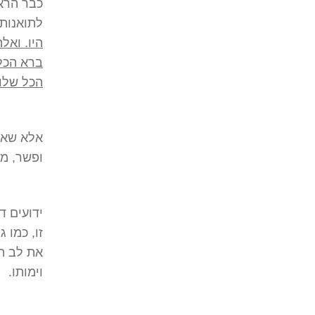
כבר הרא
לתואנות 
היו. ואל
ברא הכל,
הכל שלו 
אלא שאף
ופשר, מד
ידועים ד
זו, כמו 
את לב ה
וימותו.