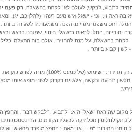
מיד
: לתבוע, לבקש; לעולם לא: לקחת בהשאלה.
רק פעם יח
א בהוראה זו: "וכי - ישאל איש מעם רעהו" (להלן כב, יג). ומא
לה יחס משפטי מסויים, הפכה משמעות זו לשגורה ביותר. ו
ה יחידי זה, החלו לראות ב"שאל" ביטוי, שמובנו בראש וראשו
 "לקחת בהשאלה, על מנת להחזיר". אולם בזה התעלמו כליל
 לשון קבוע ביותר".
אולם לא רק תדירות השימוש (של כמעט 100%) מורה לפרש כאן את
מלשון תביעה ובקשה, אלא גם דקדוק לשוני מופא אותו מוסי
ירש:
ל מקום שהוראת "שאל" היא: "לתבוע", "לבקש דבר", והחפץ ה
 ניתק לחלוטין מכל זיקה לבעליו הקודמים, הרי נסמכת תיבת
 סימני החיבור: "מ -", או "מאת": החפץ מופרד מהאיש. ואילו