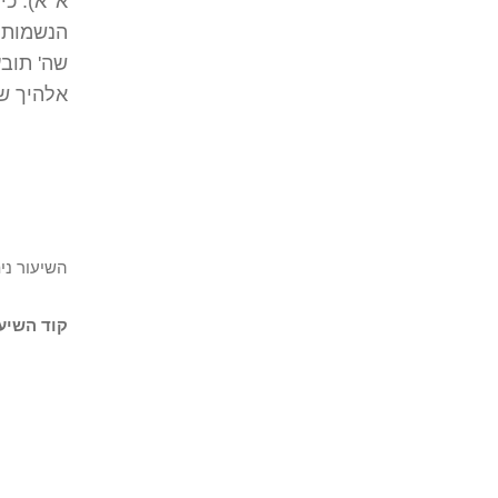
א' א). כ
הנשמות ה
שה' תובע
אלהיך שא
השיעור ני
קוד השיעו