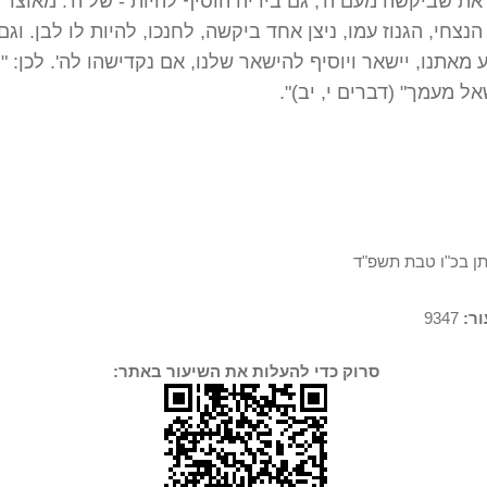
י את שביקשה מעם ה', גם בידיה הוסיף להיות - של ה'. מאוצר
נצחי, הגנוז עמו, ניצן אחד ביקשה, לחנכו, להיות לו לבן. וגם
 מאתנו, יישאר ויוסיף להישאר שלנו, אם נקדישהו לה'. לכן: "
ל מעמך" (דברים י, יב)".
תן בכ"ו טבת תשפ"ד
ר:
9347
סרוק כדי להעלות את השיעור באתר: