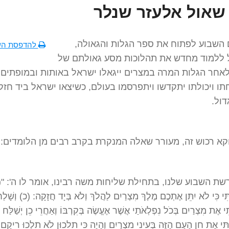
שאול אלעזר שנלר
ם השבוע לפתוח את ספר הגלות והגאולה,
להדפסת הש
 ללמוד מחדש את תהלוכות מסע גאולתם של
אחר הגלות המרה במצרים ייגאלו ישראל באותות ובמופתים,
תו ויכולתו יתקדשו ויתפרסמו בעולם, כשיצאו ישראל ביד חזק
דול.
קא רכוש זה, מעורר שאלה המנקרת בקרב רבים מן הלומדים:
ת השבוע שלנו, בתחילת שליחות משה רבינו, אומר לו ה': "(
ְתִּי כִּי לֹא יִתֵּן אֶתְכֶם מֶלֶךְ מִצְרַיִם לַהֲלֹךְ וְלֹא בְּיָד חֲזָקָה: (כ) וְשָׁלַ
יתִי אֶת מִצְרַיִם בְּכֹל נִפְלְאֹתַי אֲשֶׁר אֶעֱשֶׂה בְּקִרְבּוֹ וְאַחֲרֵי כֵן יְשַׁלַּח
ִּי אֶת חֵן הָעָם הַזֶּה בְּעֵינֵי מִצְרָיִם וְהָיָה כִּי תֵלֵכוּן לֹא תֵלְכוּ רֵיקָ