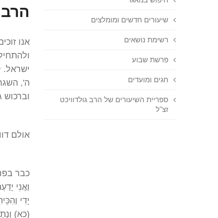
הרב 
שיעורים חדשים ומומלצים
רשימת נושאים
אנו זוכי
ולהתחיל
פרשת שבוע
ישראל. ל
חגים ומועדים
ה', השגח
וברכוש ג
ספריית השיעורים של הרב גולדוויכט
זצ"ל
אולם דוו
כבר בפרש
וַאֲנִי יָדַע
יָדִי וְהִכֵּ
(כא) וְנָתַת