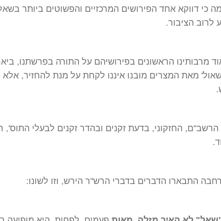
ה כי דווקא אחד הפירושים המרכזיים והפשוטים ביותר בשאלה
ע לרוב הציבור.
ד מרבותינו הראשונים בפירושיהם על התורה בפרשתנו, ביארו
לשאול' מאת המצרים מובנו איננו לקחת על מנת להחזיר, אלא 
.
הרשב"ם, החזקוני, בדעת זקנים ובהדר זקנים לבעלי התוס', ר
ד.
חבה התבארו הדברים בדברי הרש"ר הירש, וזו לשונו:
שאל" לא האיר מזלה
.
מאות
פעמים, לפחות, היא מופיעה ב