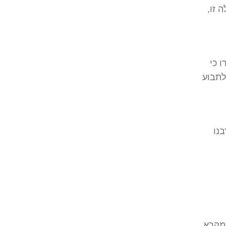
 זו,
 כי
לתבוע
בנו
מקרא,