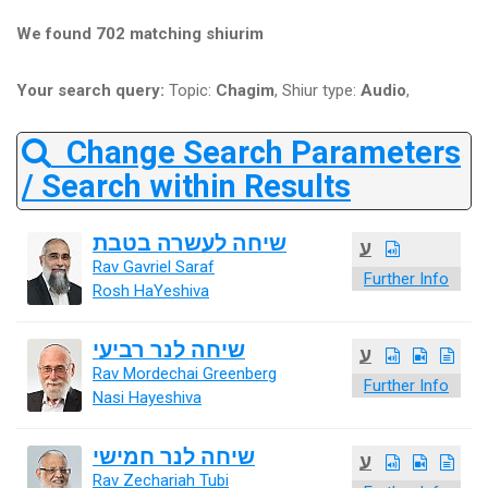
We found 702 matching shiurim
Your search query:
Topic:
Chagim
, Shiur type:
Audio
,
Change Search Parameters
/ Search within Results
שיחה לעשרה בטבת
ע
Rav Gavriel Saraf
Further Info
Rosh HaYeshiva
שיחה לנר רביעי
ע
Rav Mordechai Greenberg
Further Info
Nasi Hayeshiva
שיחה לנר חמישי
ע
Rav Zechariah Tubi