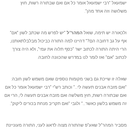
ישמעאל "רבי ישמעאל אומר כל אם ואם שבתורה רשות, חוץ
משלושה וזה אחד מהן".
ולכאורה יש תימה, שואל
המהר"ל
"יש לפרש מה שכתב לשון "אם"
אף על גב דחובה הם?" דהיינו למה התורה כביכול מבלבלתאותנו,
הרי היתה התורה לכתוב ישר "כסף תלוה את עמי", ולא היה צורך
לכתוב "אם" ואז לומר לנו במדרש שהכוונה לחובה.
שאלה זו שייכת גם בשני מקומות נוספים שאם משמש לשון חובה:
"ואם מזבח אבנים תעשה לי..." וכותב רש"י "רבי ישמעאל אומר כל אם
ואם שבתורה רשות, חוץ משלשה ואם מזבח אבנים תעשה לי, הרי אם
זה משמש בלשון כאשר..." ולגבי "ואם תקריב מנחת בכורים ליקוק".
מסביר המהר"ל שאע"פ שהתורה מצוה לדאוג לעני, התורה מעוניינת