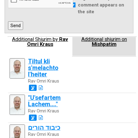
comment appears on
the site
Additional Shiurim by
Rav
Additional shiurim on
Omri Kraus
Mishpatim
Tiltul kli
s'melachto
l'heiter
Rav Omri Kraus
ע
"U'sefartem
Lachem...."
Rav Omri Kraus
ע
כיבוד הורים
Rav Omri Kraus