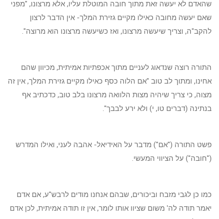
שהאדם לא יעשה זאת מתוך חובה המוטלת עליו, אלא מרצונו, "מפני
שאם יעשה מחובה כאילו מקיים גזירת המלך- אין הדבר לרצון
להקב"ה, וצריך שיעשה מרצונו, ואז כשיעשה מרצונו הוא מרוצה".
התורה רוצה שנדאוג לעניים מתוך אכפתיות אמיתית, מכיוון שהם
אחינו, ומתוך לב טוב "אם הלוה כסף כאילו מקיים גזירת המלך, אין זה
מצוה, כי צריך שיהיה מצות הלוואה מרצונו בלב טוב, כדכתיב אף
בנתינה (דברים טו, י) ולא ירע לבבך".
פשט התורה ("אם") מדבר על האידיאל- אהבה לעני, ואילו המדרש
("חובה") על הציווי המעשי.
כמו כן לגבי מזבח וביכורים, שבהם אנחנו מודים לרבש"ע, אם אדם
יאמר תודה לה' משום שציוו אותו לומר, אין זו תודה אמיתית, לכן אדם