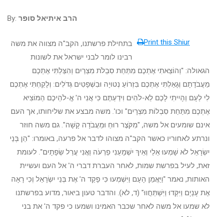
הרב איתיאל סופר
By:
Print this Shiur
בתחילת פרשתנו, הקב"ה מצווה את משה
רבינו לומר לבני ישראל את לשונות
הגאולה: "וְהוֹצֵאתִי אֶתְכֶם מִתַּחַת סִבְלֹת מִצְרַיִם וְהִצַּלְתִּי אֶתְכֶם
מֵעֲבֹדָתָם וְגָאַלְתִּי אֶתְכֶם בִּזְרוֹעַ נְטוּיָה וּבִשְׁפָטִים גְּדֹלִים: וְלָקַחְתִּי אֶתְכֶם
לִי לְעָם וְהָיִיתִי לָכֶם לֵא-לֹהִים וִידַעְתֶּם כִּי אֲנִי ה' אֱ-לֹהֵיכֶם הַמּוֹצִיא
אֶתְכֶם מִתַּחַת סִבְלוֹת מִצְרָיִם" וכו'. משה מבצע את שליחותו, אך העם
אינם שומעים אל משה, "מִקֹּצֶר רוּחַ וּמֵעֲבֹדָה קָשָׁה". גם משה חוזר
ונרתע לאחוריו כאשר הקב"ה מצוהו לדבר אל פרעה, באומרו: "הֵן בְּנֵי
יִשְׂרָאֵל לֹא שָׁמְעוּ אֵלַי וְאֵיךְ יִשְׁמָעֵנִי פַרְעֹה וַאֲנִי עֲרַל שְׂפָתָיִם". לעומת
זאת, לעיל בפרשת שמות, לאחר העברת דברי ה' אל העם ועשיית
האותות, נאמר "וַיַּאֲמֵן הָעָם וַיִּשְׁמְעוּ כִּי פָקַד ה' אֶת בְּנֵי יִשְׂרָאֵל וְכִי רָאָה
אֶת עָנְיָם וַיִּקְּדוּ וַיִּשְׁתַּחֲווּ" (ד, לא). והדבר טעון ביאור, מדוע בפרשתנו
לא שמעו אל משה לאחר שכבר האמינו ושמעו כי פקד ה' את בני