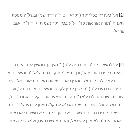
[2]
ועי' כעין זה בכלי יקר (ויקרא ו, ט ד"ה דרך שני) ובשל"ה מסכת
תענית (תורה אור אות פד); וע"ע בכלי יקר (שמות יג, יד ד"ה ואגב
גררא).
[3]
עי' למשל בזוה"ק יתרו (פה ע"ב): "ובגין כך חמשין זמנין אדכר
יציאת מצרים באורייתא", וכן בתיקו"ז תיקון ו (כב ע"א) "דחמשין תרעין
דחירו עמה לקבל חמשין זמנין דאדכר יציאת מצרים באורייתא", ושם
בתיקון לט (עט ע"ב) "חמשין זמנין לקבל חמשין תרעין דבינה", ועי'
עוד בפרשת בא (לח ע"א) "בכה רבי שמעון ארים קליה ואתנח" וכו',
ובפירוש הסולם שם. ובביאור הגר"א לתיקו"ז תיקון לב (עו ע"ב) כתב
שיציאת מצרים נזכרת תשעים פעם, אך בזוהר לא חשיב כי אם אותן
שאמר הקב"ה לאומרן לישראל, והם חמישים פעם, וע"ש שמנה את