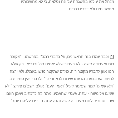
מנהל את עולמו בהשגחה עליונה נפלאה, כי לא מחשבותיו
מחשבותינו ולא דרכיו דרכינו.
[1]
וכבר עמדו בזה הראשונים, עי' בדברי רמב"ן בפרשתנו: "מקוצר
רוח ומעבודה קשה - לא בעבור שלא יאמינו בה' ובנביאו, רק שלא
הטו אוזן לדבריו מקוצר רוח, כאדם שתקצר נפשו בעמלו, ולא ירצה
לחיות רגע בצערו, מדעתו שירוח לו אחרי כן". ולדבריו אין סתירה בין
"ולא שמעו" למה שנאמר לעיל "ויאמן העם". אולם רשב"ם פירש: "ולא
שמעו אל משה - עתה, אעפ"י שהאמינו מתחילה כדכתיב ויאמן העם.
שהיו סבורים לנוח מעבודה קשה והנה עתה הכבידו עליהם יותר".