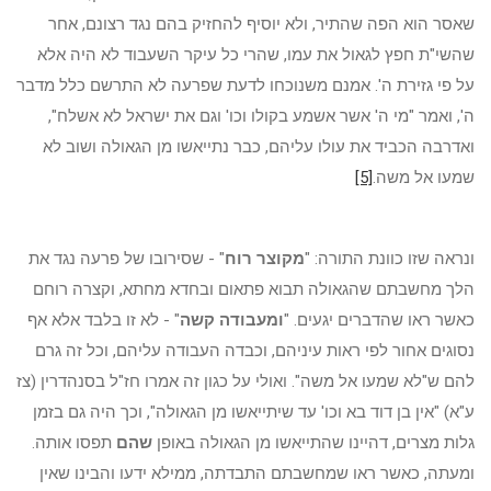
שאסר הוא הפה שהתיר, ולא יוסיף להחזיק בהם נגד רצונם, אחר
שהשי"ת חפץ לגאול את עמו, שהרי כל עיקר השעבוד לא היה אלא
על פי גזירת ה'. אמנם משנוכחו לדעת שפרעה לא התרשם כלל מדבר
ה', ואמר "מי ה' אשר אשמע בקולו וכו' וגם את ישראל לא אשלח",
ואדרבה הכביד את עולו עליהם, כבר נתייאשו מן הגאולה ושוב לא
שמעו אל משה.
[5]
ונראה שזו כוונת התורה: "
מקוצר רוח
" - שסירובו של פרעה נגד את
הלך מחשבתם שהגאולה תבוא פתאום ובחדא מחתא, וקצרה רוחם
כאשר ראו שהדברים יגעים. "
ומעבודה קשה
" - לא זו בלבד אלא אף
נסוגים אחור לפי ראות עיניהם, וכבדה העבודה עליהם, וכל זה גרם
להם ש"לא שמעו אל משה". ואולי על כגון זה אמרו חז"ל בסנהדרין (צז
ע"א) "אין בן דוד בא וכו' עד שיתייאשו מן הגאולה", וכך היה גם בזמן
גלות מצרים, דהיינו שהתייאשו מן הגאולה באופן
שהם
תפסו אותה.
ומעתה, כאשר ראו שמחשבתם התבדתה, ממילא ידעו והבינו שאין