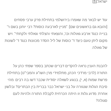
ישראל.
[1]
עוד יש לבאר מה שאמרו בירושלמי בתחילת פרק ערבי פסחים
[והובא גם בראשונים שם]: "מניין לארבעה כוסות? רבי יוחנן בשם ר'
בנייה כנגד ארבע גאולות וכו', והוצאתי והצלתי וגאלתי ולקחתי". ויש
מקום ליתן טעם כיצד ד' כוסות של ליל הסדר מכוונות כנגד ד' לשונות
של גאולה.
להבנת הענין נראה להקדים דברים שכתב בספר שפתי כהן על
התורה (לרבי מרדכי הכהן, מתלמידי מרן השו"ע והמבי"ט) בתחילת
פרשת שמות (א, י), בנוגע לשאלה יסודית שכבר דשו בה רבים: מהי
סיבת הגלות שנגזרה על בני ישראל כבר בברית בין הבתרים? ובלשון
אחרת: מדוע גלות זו היתה הכרחית לקבלת התורה ולהיות לעם
סגולה?