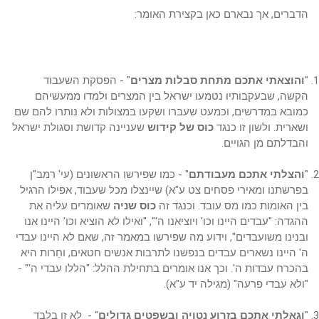
הדברים, אך נבארם כאן בקצירת האומר:
"
והוצאתי אתכם מתחת סבלות מצרים
" - הפסקת השעבוד
הקשה, שבעקבותיו נטמעו ישראל בין המצרים ולמדו ממעשיהם
כמובא במדרשים, וכמעט שעברו ושקעו במצולות ולא נותרו להם שם
ושארית. ולשון זו כנגד
כוס של קידוש
שעניינה קדושת וסגולת ישראל
והבדלתם מן הגויים.
"
והצלתי אתכם מעבודתם
" - כמו שפירשו הראשונים (עי' רמב"ן
בפרשתנו ומאירי פסחים צט ע"א) שיינצלו מכל שעבוד, אפילו הרגיל
בין האומות כמו מס עובד. וכנגד זה
כוס
שניה
שאומרים עליה את
ההגדה: "עבדים היינו וכו' ויוציאנו ה'", "ואילו לא הוציא וכו' היינו אנו
ובנינו משועבדים", וידוע מה שפירשו במאמר זה, שאם לא היינו עבדי
ה' היינו נשארים עבדים בנפשנו לתרבות אנשים חטאים, וחֵרות היא
בהכרח עבדות ה'. וכך אנו אומרים בתחילת ההלל: "הללו עבדי ה'" -
"ולא עבדי פרעה" (מגילה יד ע"א).
"
וגאלתי אתכם בזרוע נטויה ובשפטים גדולים
" - לא זו בלבד