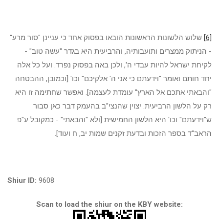
[6]
שלוש הלשונות הראשונות הובאו בפסוק אחד כי עניינן "סור מרע"
- הניתוק ממצרים ותועבותיה, והרביעית היא בגדר "עשה טוב" -
לקיחת ישראל להיות עבדי ה', ולכן באה בפסוק נפרד. ועל כל אלה
יחד חותם ואומר "וידעתם כי אני ה' אלקיכם" וכו' [וכמובן, ההבטחה
"והבאתי אתכם אל הארץ" עומדת לעצמה]. ואפשר שחתימה זו היא
רק על הלשון הרביעית. יצוין שהנצי"ב בהעמק דבר כאן סבור
ש"וידעתם" וכו' היא הלשון החמישית [ולא "והבאתי" - כמקובל ע"פ
הראב"ד בספר הזכות ובדעת זקנים שמות יב, ח ועוד].
Shiur ID:
9608
Scan to load the shiur on the KBY website: