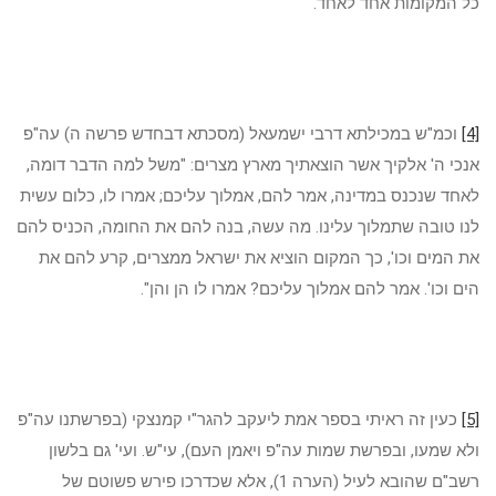
כל המקומות אחד לאחד.
[4]
וכמ"ש במכילתא דרבי ישמעאל (מסכתא דבחדש פרשה ה) עה"פ
אנכי ה' אלקיך אשר הוצאתיך מארץ מצרים: "משל למה הדבר דומה,
לאחד שנכנס במדינה, אמר להם, אמלוך עליכם; אמרו לו, כלום עשית
לנו טובה שתמלוך עלינו. מה עשה, בנה להם את החומה, הכניס להם
את המים וכו', כך המקום הוציא את ישראל ממצרים, קרע להם את
הים וכו'. אמר להם אמלוך עליכם? אמרו לו הן והן".
[5]
כעין זה ראיתי בספר אמת ליעקב להגר"י קמנצקי (בפרשתנו עה"פ
ולא שמעו, ובפרשת שמות עה"פ ויאמן העם), עי"ש. ועי' גם בלשון
רשב"ם שהובא לעיל (הערה 1), אלא שכדרכו פירש פשוטם של