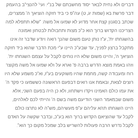
דברים ולא נחית לבאר יסוד מחשבתם של בנ"י. ועי' להנצי"ב בהעמק
דבר פרשת בא (שמות יג, ט) עה"פ כי ביד חזקה הוציאך ה' ממצרים,
שכתב בסגנון קצת אחר מדוע לא שמעו אל משה: "שלא תתפלא למה
הצריכנו הקדוש ברוך הוא כ"כ מצות ותחבולות לבטחון ואמונה
בהשגחתו ית', ע"ז נותן טעם משום שהנך רואה ויודע שדבר זה אינו
מתקבל ברצון לפניך, עד שבע"כ היינו ע"י מכת הדבר שהוא ביד חזקה
הוציאך ה', והיינו משום שלא היו נוחים לקבל על עצמם השגחתו ית'.
וזהו באמת מוצא הדרש ברבה פ' וארא על ולא שמעו אל משה מקוצר
רוח ומעבודה קשה, מחמת שהיו משוקעים בע"ז, וא"כ משמע שלא היו
רוצים לצאת, ובאמת אנו רואים דבפעם הראשונה כששמעו כי פקד ה'
את עמו כולם האמינו ויקדו וישתחוו, ולא כן היה בפעם השני, אלא
משום שבמאמר השני הודיעם משה בשם ה' והייתי לכם לאלהים,
היינו השגחתו תהא עליהם ע"פ מעשיהם, מש"ה לא נתרצו כולם
לקבל עד שהוציאם הקדוש ברוך הוא בע"כ, ובדבר שקשה על האדם
לקבל נדרש הרבה פעולות להשריש בלב שמכל מקום כך הוא".