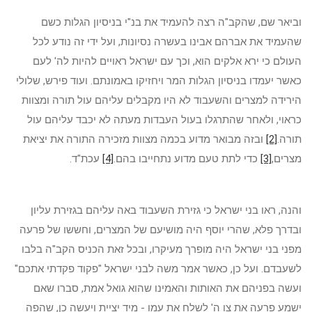
וביאר שם, שהקב"ה רצה להעמיד את בנ"י בניסיון הגלות כשם
שהעמיד את אברהם אבינו בעשרה נסיונות, ועל ידי זה נודע לכל
העולם כי ירא אלקים הוא, וכך עם ישראל ראויים להיות לה' לעם
כאשר יעמדו בניסיון הגלות המר ויחזיקו באמונתם. ועוד פירש, שלולי
הירידה למצרים והשעבוד לא היו מקבלים עליהם עול תורה ומצוות
כראוי, ולאחר שהתרגלו בעול העבדות מעתה לא יכבד עליהם עול
תורה.
[2]
ובזה מבואר מדוע בכמה מצוות מזכירה התורה את יציאת
מצרים,
[3]
כדי לתת טעם מדוע נתחייבו בהם.
[4]
עכת"ד.
והנה, ראו בני ישראל כי גזירת השעבוד באה עליהם בגזירת עליון
ובדרך פלא, שהרי יוסף היה מושיעם של המצרים, וחששו של פרעה
מפני בני ישראל היה מופרך מעיקרו, ובכל זאת הכניס הקב"ה בלבו
לשעבדם. ועל כן, כאשר אמר משה לבני ישראל "פקוד פקדתי אתכם"
ועשה בפניהם את האותות והאמינו שהוא גואל אמת, סברו שאם
ישמע פרעה את צו ה' לשלח את עמו - מיד יציית ויעשה כן, שהפה