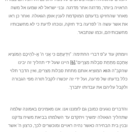
הראויה ביותר, מדרגה אחר מדרגה. ובני ישראל לא שמעו אל משה
מאחר שהחזיקו בדעתם המוקדמת לענין אופן הגאולה. ואחר כן ראו
את אשר עשה ה' לפרעה ביד חזקה, ונוכחו לדעת כי לא מחשבותיו
מחשבותיהם, וכמו שנתבאר.
ויומתק עוד ע"פ דברי החתימה: "וִידַעְתֶּם כִּי אֲנִי ה' אֱ-לֹהֵיכֶם הַמּוֹצִיא
אֶתְכֶם מִתַּחַת סִבְלוֹת מִצְרָיִם",
[6]
היינו שעל ידי תהליך זה יבינו
שהקב"ה
הוא
המוציא אותם מתחת סבלות מצרים, ואין הדבר תלוי
כלל בדעתו של פרעה, ועל ידי זה יוכשרו לקבל תורה מפי הגבורה
ולקבל עליהם את עבדותו יתברך.
והדברים נוגעים כמובן גם לזמננו אנו. אנו מאמינים באמונה שלמה
שתהליך הגאולה ימשיך ויתקדם עד השלמתו בביאת משיח צדקנו
ובנין בית הבחירה כאשר נהיה ראויים ומוכשרים לכך, כרצון ה' אשר