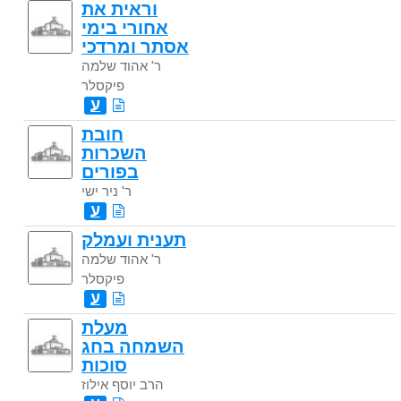
וראית את
אחורי בימי
אסתר ומרדכי
ר' אהוד שלמה
פיקסלר
ע
חובת
השכרות
בפורים
ר' ניר ישי
ע
תענית ועמלק
ר' אהוד שלמה
פיקסלר
ע
מעלת
השמחה בחג
סוכות
הרב יוסף אילוז