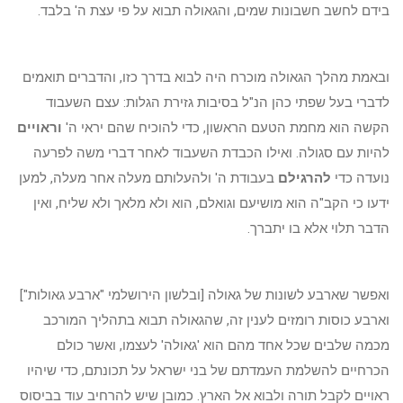
בידם לחשב חשבונות שמים, והגאולה תבוא על פי עצת ה' בלבד.
ובאמת מהלך הגאולה מוכרח היה לבוא בדרך כזו, והדברים תואמים
לדברי בעל שפתי כהן הנ"ל בסיבות גזירת הגלות: עצם השעבוד
הקשה הוא מחמת הטעם הראשון, כדי להוכיח שהם יראי ה'
וראויים
להיות עם סגולה. ואילו הכבדת השעבוד לאחר דברי משה לפרעה
נועדה כדי
להרגילם
בעבודת ה' ולהעלותם מעלה אחר מעלה, למען
ידעו כי הקב"ה הוא מושיעם וגואלם, הוא ולא מלאך ולא שליח, ואין
הדבר תלוי אלא בו יתברך.
ואפשר שארבע לשונות של גאולה [ובלשון הירושלמי "ארבע גאולות"]
וארבע כוסות רומזים לענין זה, שהגאולה תבוא בתהליך המורכב
מכמה שלבים שכל אחד מהם הוא 'גאולה' לעצמו, ואשר כולם
הכרחיים להשלמת העמדתם של בני ישראל על תכונתם, כדי שיהיו
ראויים לקבל תורה ולבוא אל הארץ. כמובן שיש להרחיב עוד בביסוס