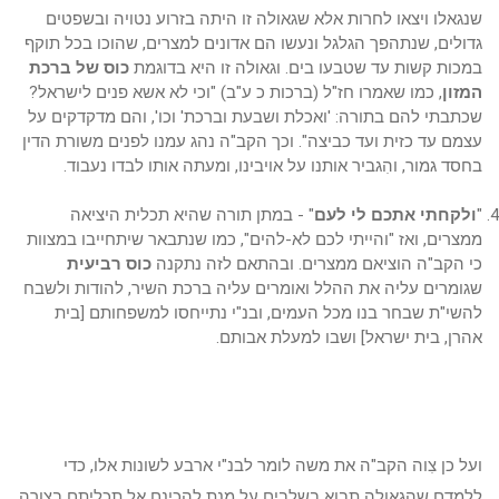
שנגאלו ויצאו לחרות אלא שגאולה זו היתה בזרוע נטויה ובשפטים
גדולים, שנתהפך הגלגל ונעשו הם אדונים למצרים, שהוכו בכל תוקף
במכות קשות עד שטבעו בים. וגאולה זו היא בדוגמת
כוס של ברכת
המזון
, כמו שאמרו חז"ל (ברכות כ ע"ב) "וכי לא אשא פנים לישראל?
שכתבתי להם בתורה: 'ואכלת ושבעת וברכת' וכו', והם מדקדקים על
עצמם עד כזית ועד כביצה". וכך הקב"ה נהג עמנו לפנים משורת הדין
בחסד גמור, והִגביר אותנו על אויבינו, ומעתה אותו לבדו נעבוד.
"
ולקחתי אתכם לי לעם
" - במתן תורה שהיא תכלית היציאה
ממצרים, ואז "והייתי לכם לא-להים", כמו שנתבאר שיתחייבו במצוות
כי הקב"ה הוציאם ממצרים. ובהתאם לזה נתקנה
כוס רביעית
שגומרים עליה את ההלל ואומרים עליה ברכת השיר, להודות ולשבח
להשי"ת שבחר בנו מכל העמים, ובנ"י נתייחסו למשפחותם [בית
אהרן, בית ישראל] ושבו למעלת אבותם.
ועל כן צִוה הקב"ה את משה לומר לבנ"י ארבע לשונות אלו, כדי
ללמדם שהגאולה תבוא בשלבים על מנת להכינם אל תכליתם בצורה