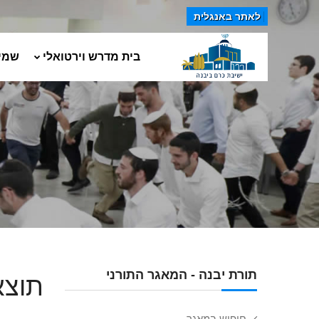
לאתר באנגלית
בית מדרש וירטואלי
שמי
תורת יבנה - המאגר התורני
תוצא
חיפוש במאגר