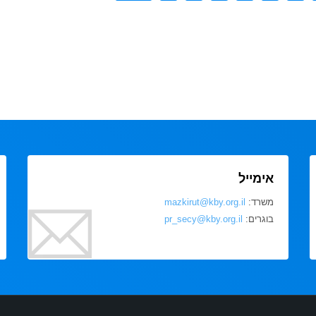
אימייל
משרד:
mazkirut@kby.org.il
בוגרים:
pr_secy@kby.org.il