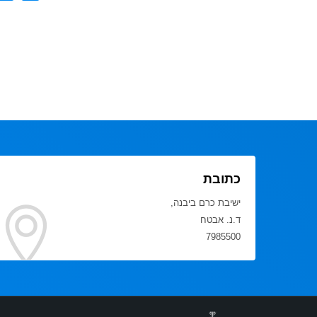
כתובת
ישיבת כרם ביבנה,
ד.נ. אבטח
7985500