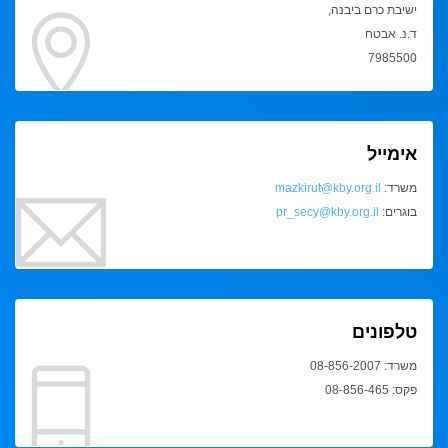
ישיבת כרם ביבנה,
ד.נ. אבטח
7985500
אימייל
משרד:
mazkirut@kby.org.il
בוגרים:
pr_secy@kby.org.il
טלפונים
משרד: 08-856-2007
פקס: 08-856-465